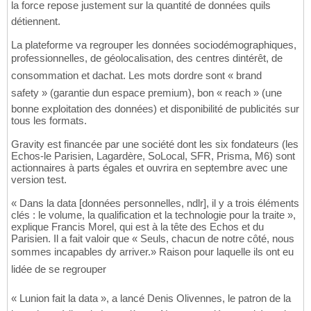
la force repose justement sur la quantité de données quils
détiennent.
La plateforme va regrouper les données sociodémographiques,
professionnelles, de géolocalisation, des centres dintérêt, de
consommation et dachat. Les mots dordre sont « brand
safety » (garantie dun espace premium), bon « reach » (une
bonne exploitation des données) et disponibilité de publicités sur
tous les formats.
Gravity est financée par une société dont les six fondateurs (les
Echos-le Parisien, Lagardère, SoLocal, SFR, Prisma, M6) sont
actionnaires à parts égales et ouvrira en septembre avec une
version test.
« Dans la data [données personnelles, ndlr], il y a trois éléments
clés : le volume, la qualification et la technologie pour la traite »,
explique Francis Morel, qui est à la tête des Echos et du
Parisien. Il a fait valoir que « Seuls, chacun de notre côté, nous
sommes incapables dy arriver.» Raison pour laquelle ils ont eu
lidée de se regrouper
« Lunion fait la data », a lancé Denis Olivennes, le patron de la