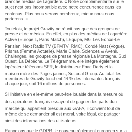
branche médias de Lagardère. « Notre complémentarité sur le
sujet nest pas incompatible avec notre concurrence dans les
contenus. Plus nous serons nombreux, mieux nous nous
porterons. »
Toutefois, le projet Gravity ne réunit pas que des groupes de
presse et de médias. En effet, en plus des médias de Lagardère
Active (Europe 1, Paris Match), LEquipe, M6, Les Echos-Le
Parisien, Next Radio TV (BFMTV, RMC), Condé Nast (Vogue),
Prisma (Femme Actuelle), Marie Claire, Sciences & Avenir,
Challenges, les groupes de presse régionale La Montagne, Sud
Ouest, La Dépêche, Le Télégramme, elle intègre également
lopérateur télécoms SFR, le distributeur Fnac Darty et la
maison mère des Pages jaunes, SoLocal Group. Au total, les
membres de Gravity touchent 44 % des internautes français
chaque jour, soit 16 millions de personnes.
Si linitiative en elle-même peut-être louable dans la mesure où
des opérateurs français essayent de gagner des parts dun
marché qui appartient presque aux GAFA, il convient tout de
même de se demander sil est moral, voire légal, de partager
ainsi des informations des utilisateurs.
Rappelons que le GDPR, le nouveau règlement européen sur la