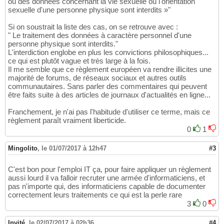
ou des données concernant la vie sexuelle ou l'orientation
sexuelle d'une personne physique sont interdits »"
Si on soustrait la liste des cas, on se retrouve avec :
" Le traitement des données à caractère personnel d'une
personne physique sont interdits."
L'interdiction englobe en plus les convictions philosophiques...
ce qui est plutôt vague et très large à la fois.
Il me semble que ce règlement européen va rendre illicites une
majorité de forums, de réseaux sociaux et autres outils
communautaires. Sans parler des commentaires qui peuvent
être faits suite à des articles de journaux d'actualités en ligne...
Franchement, je n'ai pas l'habitude d'utiliser ce terme, mais ce
règlement paraît vraiment liberticide.
0
1
Mingolito
,
le 01/07/2017 à 12h47
#3
C'est bon pour l'emploi IT ça, pour faire appliquer un règlement
aussi lourd il va falloir recruter une armée d'informaticiens, et
pas n'importe qui, des informaticiens capable de documenter
correctement leurs traitements ce qui est la perle rare
3
0
Invité
,
le 02/07/2017 à 02h36
#4