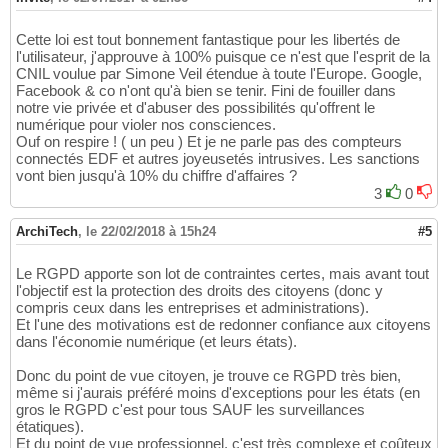
Cette loi est tout bonnement fantastique pour les libertés de
l'utilisateur, j'approuve à 100% puisque ce n'est que l'esprit de la
CNIL voulue par Simone Veil étendue à toute l'Europe. Google,
Facebook & co n'ont qu'à bien se tenir. Fini de fouiller dans
notre vie privée et d'abuser des possibilités qu'offrent le
numérique pour violer nos consciences.
Ouf on respire ! ( un peu ) Et je ne parle pas des compteurs
connectés EDF et autres joyeusetés intrusives. Les sanctions
vont bien jusqu'à 10% du chiffre d'affaires ?
3
0
ArchiTech
,
le 22/02/2018 à 15h24
#5
Le RGPD apporte son lot de contraintes certes, mais avant tout
l'objectif est la protection des droits des citoyens (donc y
compris ceux dans les entreprises et administrations).
Et l'une des motivations est de redonner confiance aux citoyens
dans l'économie numérique (et leurs états).
Donc du point de vue citoyen, je trouve ce RGPD très bien,
même si j'aurais préféré moins d'exceptions pour les états (en
gros le RGPD c'est pour tous SAUF les surveillances
étatiques).
Et du point de vue professionnel, c'est très complexe et coûteux