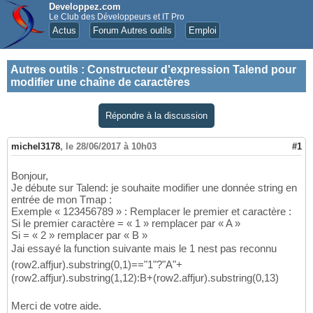
Developpez.com
Le Club des Développeurs et IT Pro
Actus
Forum Autres outils
Emploi
Autres outils
:
Constructeur d'expression Talend pour
modifier une chaîne de caractères
Répondre à la discussion
michel3178
,
le 28/06/2017 à 10h03
#1
Bonjour,
Je débute sur Talend: je souhaite modifier une donnée string en
entrée de mon Tmap :
Exemple « 123456789 » : Remplacer le premier et caractère :
Si le premier caractère = « 1 » remplacer par « A »
Si = « 2 » remplacer par « B »
Jai essayé la function suivante mais le 1 nest pas reconnu
(row2.affjur).substring(0,1)=="1"?"A"+
(row2.affjur).substring(1,12):B+(row2.affjur).substring(0,13)
Merci de votre aide.