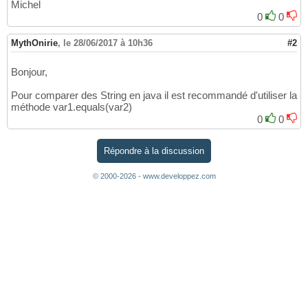
Michel
0
0
MythOnirie
,
le 28/06/2017 à 10h36
#2
Bonjour,
Pour comparer des String en java il est recommandé d'utiliser la
méthode var1.equals
(
var2
)
0
0
Répondre à la discussion
© 2000-2026 - www.developpez.com