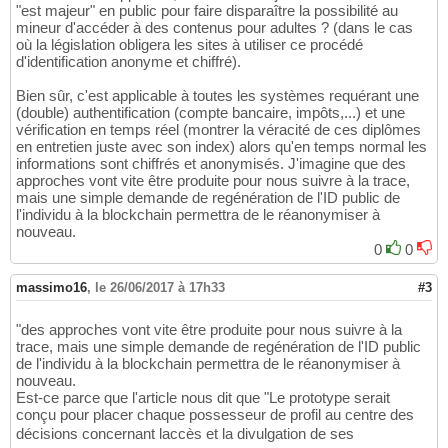
"est majeur" en public pour faire disparaître la possibilité au
mineur d'accéder à des contenus pour adultes ? (dans le cas
où la législation obligera les sites à utiliser ce procédé
d'identification anonyme et chiffré).
Bien sûr, c'est applicable à toutes les systèmes requérant une
(double) authentification (compte bancaire, impôts,...) et une
vérification en temps réel (montrer la véracité de ces diplômes
en entretien juste avec son index) alors qu'en temps normal les
informations sont chiffrés et anonymisés. J'imagine que des
approches vont vite être produite pour nous suivre à la trace,
mais une simple demande de regénération de l'ID public de
l'individu à la blockchain permettra de le réanonymiser à
nouveau.
0
0
massimo16
,
le 26/06/2017 à 17h33
#3
"des approches vont vite être produite pour nous suivre à la
trace, mais une simple demande de regénération de l'ID public
de l'individu à la blockchain permettra de le réanonymiser à
nouveau.
Est-ce parce que l'article nous dit que "Le prototype serait
conçu pour placer chaque possesseur de profil au centre des
décisions concernant laccès et la divulgation de ses