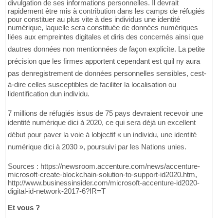
divulgation de ses informations personnelles. Il devrait
rapidement être mis à contribution dans les camps de réfugiés
pour constituer au plus vite à des individus une identité
numérique, laquelle sera constituée de données numériques
liées aux empreintes digitales et diris des concernés ainsi que
dautres données non mentionnées de façon explicite. La petite
précision que les firmes apportent cependant est quil ny aura
pas denregistrement de données personnelles sensibles, cest-
à-dire celles susceptibles de faciliter la localisation ou
lidentification dun individu.
7 millions de réfugiés issus de 75 pays devraient recevoir une
identité numérique dici à 2020, ce qui sera déjà un excellent
début pour paver la voie à lobjectif « un individu, une identité
numérique dici à 2030 », poursuivi par les Nations unies.
Sources : https://newsroom.accenture.com/news/accenture-
microsoft-create-blockchain-solution-to-support-id2020.htm,
http://www.businessinsider.com/microsoft-accenture-id2020-
digital-id-network-2017-6?IR=T
Et vous ?