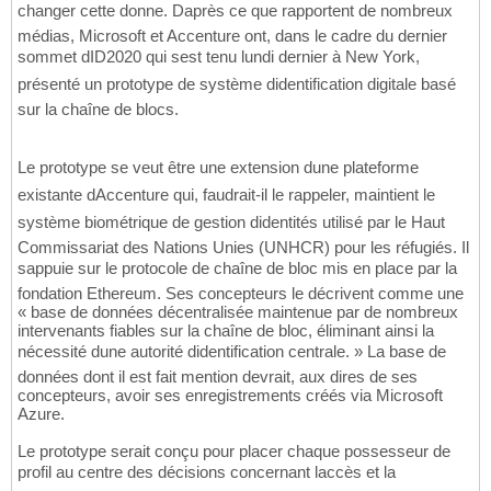
changer cette donne. Daprès ce que rapportent de nombreux
médias, Microsoft et Accenture ont, dans le cadre du dernier
sommet dID2020 qui sest tenu lundi dernier à New York,
présenté un prototype de système didentification digitale basé
sur la chaîne de blocs.
Le prototype se veut être une extension dune plateforme
existante dAccenture qui, faudrait-il le rappeler, maintient le
système biométrique de gestion didentités utilisé par le Haut
Commissariat des Nations Unies (UNHCR) pour les réfugiés. Il
sappuie sur le protocole de chaîne de bloc mis en place par la
fondation Ethereum. Ses concepteurs le décrivent comme une
« base de données décentralisée maintenue par de nombreux
intervenants fiables sur la chaîne de bloc, éliminant ainsi la
nécessité dune autorité didentification centrale. » La base de
données dont il est fait mention devrait, aux dires de ses
concepteurs, avoir ses enregistrements créés via Microsoft
Azure.
Le prototype serait conçu pour placer chaque possesseur de
profil au centre des décisions concernant laccès et la