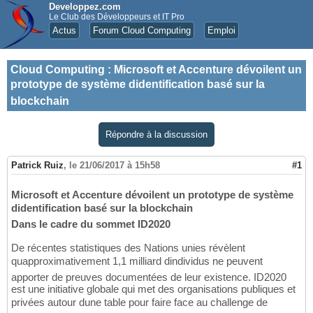
Developpez.com
Le Club des Développeurs et IT Pro
Actus
Forum Cloud Computing
Emploi
Cloud Computing
:
Microsoft et Accenture dévoilent un
prototype de système didentification basé sur la
blockchain
Répondre à la discussion
Patrick Ruiz
,
le 21/06/2017 à 15h58
#1
Microsoft et Accenture dévoilent un prototype de système
didentification basé sur la blockchain
Dans le cadre du sommet ID2020
De récentes statistiques des Nations unies révèlent
quapproximativement 1,1 milliard dindividus ne peuvent
apporter de preuves documentées de leur existence. ID2020
est une initiative globale qui met des organisations publiques et
privées autour dune table pour faire face au challenge de