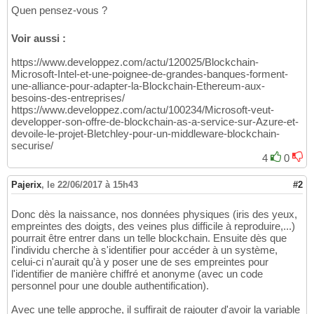
Quen pensez-vous ?
Voir aussi :
https://www.developpez.com/actu/120025/Blockchain-
Microsoft-Intel-et-une-poignee-de-grandes-banques-forment-
une-alliance-pour-adapter-la-Blockchain-Ethereum-aux-
besoins-des-entreprises/
https://www.developpez.com/actu/100234/Microsoft-veut-
developper-son-offre-de-blockchain-as-a-service-sur-Azure-et-
devoile-le-projet-Bletchley-pour-un-middleware-blockchain-
securise/
4
0
Pajerix
,
le 22/06/2017 à 15h43
#2
Donc dès la naissance, nos données physiques (iris des yeux,
empreintes des doigts, des veines plus difficile à reproduire,...)
pourrait être entrer dans un telle blockchain. Ensuite dès que
l'individu cherche à s'identifier pour accéder à un système,
celui-ci n'aurait qu'à y poser une de ses empreintes pour
l'identifier de manière chiffré et anonyme (avec un code
personnel pour une double authentification).
Avec une telle approche, il suffirait de rajouter d'avoir la variable