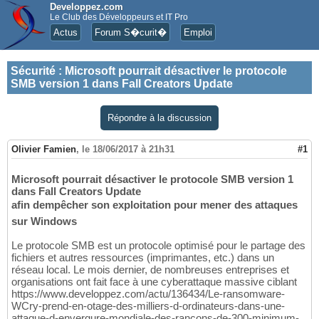
Developpez.com
Le Club des Développeurs et IT Pro
Actus
Forum S�curit�
Emploi
Sécurité
:
Microsoft pourrait désactiver le protocole
SMB version 1 dans Fall Creators Update
Répondre à la discussion
Olivier Famien
,
le 18/06/2017 à 21h31
#1
Microsoft pourrait désactiver le protocole SMB version 1
dans Fall Creators Update
afin dempêcher son exploitation pour mener des attaques
sur Windows
Le protocole SMB est un protocole optimisé pour le partage des
fichiers et autres ressources (imprimantes, etc.) dans un
réseau local. Le mois dernier, de nombreuses entreprises et
organisations ont fait face à une cyberattaque massive ciblant
https://www.developpez.com/actu/136434/Le-ransomware-
WCry-prend-en-otage-des-milliers-d-ordinateurs-dans-une-
attaque-d-envergure-mondiale-des-rancons-de-300-minimum-