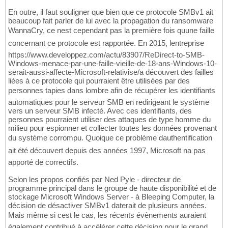
En outre, il faut souligner que bien que ce protocole SMBv1 ait
beaucoup fait parler de lui avec la propagation du ransomware
WannaCry, ce nest cependant pas la première fois quune faille
concernant ce protocole est rapportée. En 2015, lentreprise
https://www.developpez.com/actu/83907/ReDirect-to-SMB-
Windows-menace-par-une-faille-vieille-de-18-ans-Windows-10-
serait-aussi-affecte-Microsoft-relativise/a découvert des failles
liées à ce protocole qui pourraient être utilisées par des
personnes tapies dans lombre afin de récupérer les identifiants
automatiques pour le serveur SMB en redirigeant le système
vers un serveur SMB infecté. Avec ces identifiants, des
personnes pourraient utiliser des attaques de type homme du
milieu pour espionner et collecter toutes les données provenant
du système corrompu. Quoique ce problème dauthentification
ait été découvert depuis des années 1997, Microsoft na pas
apporté de correctifs.
Selon les propos confiés par Ned Pyle - directeur de
programme principal dans le groupe de haute disponibilité et de
stockage Microsoft Windows Server - à Bleeping Computer, la
décision de désactiver SMBv1 daterait de plusieurs années.
Mais même si cest le cas, les récents évènements auraient
également contribué à accélérer cette décision pour le grand