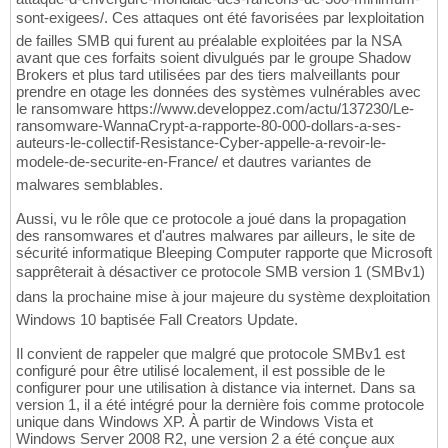
sont-exigees/. Ces attaques ont été favorisées par lexploitation
de failles SMB qui furent au préalable exploitées par la NSA
avant que ces forfaits soient divulgués par le groupe Shadow
Brokers et plus tard utilisées par des tiers malveillants pour
prendre en otage les données des systèmes vulnérables avec
le ransomware https://www.developpez.com/actu/137230/Le-
ransomware-WannaCrypt-a-rapporte-80-000-dollars-a-ses-
auteurs-le-collectif-Resistance-Cyber-appelle-a-revoir-le-
modele-de-securite-en-France/ et dautres variantes de
malwares semblables.
Aussi, vu le rôle que ce protocole a joué dans la propagation
des ransomwares et d'autres malwares par ailleurs, le site de
sécurité informatique Bleeping Computer rapporte que Microsoft
sapprêterait à désactiver ce protocole SMB version 1 (SMBv1)
dans la prochaine mise à jour majeure du système dexploitation
Windows 10 baptisée Fall Creators Update.
Il convient de rappeler que malgré que protocole SMBv1 est
configuré pour être utilisé localement, il est possible de le
configurer pour une utilisation à distance via internet. Dans sa
version 1, il a été intégré pour la dernière fois comme protocole
unique dans Windows XP. À partir de Windows Vista et
Windows Server 2008 R2, une version 2 a été conçue aux