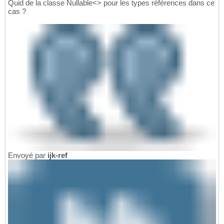
Quid de la classe Nullable<> pour les types références dans ce
cas ?
Envoyé par
ijk-ref