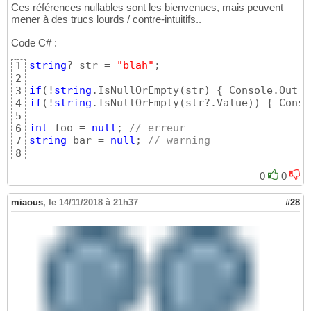
Ces références nullables sont les bienvenues, mais peuvent
mener à des trucs lourds / contre-intuitifs..
Code C# :
string
? str = 
"blah"
;

1
2
if
(
!
string
.IsNullOrEmpty
(
str
)
{
 Console.Out.W
3
if
(
!
string
.IsNullOrEmpty
(
str?.Value
)
)
{
 Conso
4
5
int
 foo = 
null
; 
// erreur
6
string
 bar = 
null
; 
// warning
7
8
if
(
bar == 
null
)
{
}
// vrai ? faux ? erreur ?
9
0
0
miaous
,
le 14/11/2018 à 21h37
#28