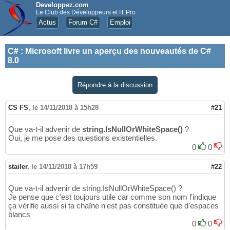
Developpez.com
Le Club des Développeurs et IT Pro
Actus
Forum C#
Emploi
C#
:
Microsoft livre un aperçu des nouveautés de C#
8.0
Répondre à la discussion
CS FS
,
le 14/11/2018 à 15h28
#21
Que va-t-il advenir de
string.IsNullOrWhiteSpace()
?
Oui, je me pose des questions existentielles.
0
0
stailer
,
le 14/11/2018 à 17h59
#22
Que va-t-il advenir de string.IsNullOrWhiteSpace() ?
Je pense que c'est toujours utile car comme son nom l'indique
ça vérifie aussi si ta chaîne n'est pas constituée que d'espaces
blancs
0
0