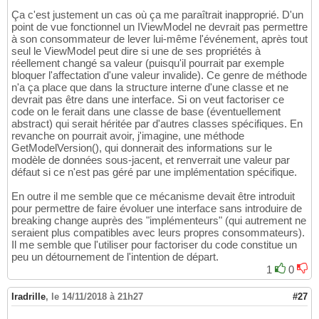
Ça c'est justement un cas où ça me paraîtrait inapproprié. D'un
point de vue fonctionnel un IViewModel ne devrait pas permettre
à son consommateur de lever lui-même l'événement, après tout
seul le ViewModel peut dire si une de ses propriétés à
réellement changé sa valeur (puisqu'il pourrait par exemple
bloquer l'affectation d'une valeur invalide). Ce genre de méthode
n'a ça place que dans la structure interne d'une classe et ne
devrait pas être dans une interface. Si on veut factoriser ce
code on le ferait dans une classe de base (éventuellement
abstract) qui serait héritée par d'autres classes spécifiques. En
revanche on pourrait avoir, j'imagine, une méthode
GetModelVersion(), qui donnerait des informations sur le
modèle de données sous-jacent, et renverrait une valeur par
défaut si ce n'est pas géré par une implémentation spécifique.
En outre il me semble que ce mécanisme devait être introduit
pour permettre de faire évoluer une interface sans introduire de
breaking change auprès des "implémenteurs" (qui autrement ne
seraient plus compatibles avec leurs propres consommateurs).
Il me semble que l'utiliser pour factoriser du code constitue un
peu un détournement de l'intention de départ.
1
0
Iradrille
,
le 14/11/2018 à 21h27
#27