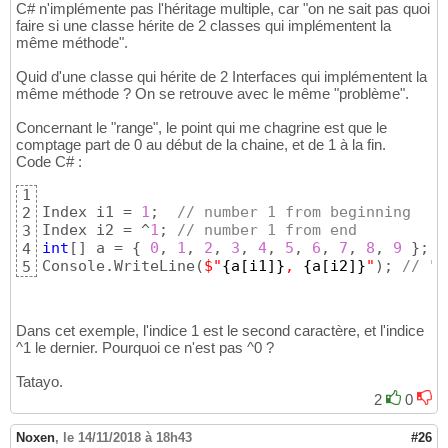
C# n'implémente pas l'héritage multiple, car "on ne sait pas quoi
faire si une classe hérite de 2 classes qui implémentent la
même méthode".
Quid d'une classe qui hérite de 2 Interfaces qui implémentent la
même méthode ? On se retrouve avec le même "problème".
Concernant le "range", le point qui me chagrine est que le
comptage part de 0 au début de la chaine, et de 1 à la fin.
Code C# :
1
Index i1 = 
1
;  
// number 1 from beginning
2
Index i2 = ^
1
; 
// number 1 from end
3
int
[
]
 a = 
{
0
, 
1
, 
2
, 
3
, 
4
, 
5
, 
6
, 
7
, 
8
, 
9
}
;

4
Console.WriteLine
(
$
"
{
a
[
i1
]
}
, 
{
a
[
i2
]
}
"
)
; 
// "1
5
Dans cet exemple, l'indice 1 est le second caractère, et l'indice
^1 le dernier. Pourquoi ce n'est pas ^0 ?
Tatayo.
2
0
Noxen
,
le 14/11/2018 à 18h43
#26