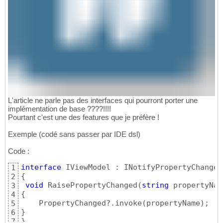
L'article ne parle pas des interfaces qui pourront porter une
implémentation de base ????!!!!
Pourtant c'est une des features que je préfère !
Exemple (codé sans passer par IDE dsl)
Code :
interface
1
{
2
void
 RaisePropertyChanged
(
string
 propertyNam
3
{
4
    PropertyChanged?.invoke
(
propertyName
)
5
}
6
}
7