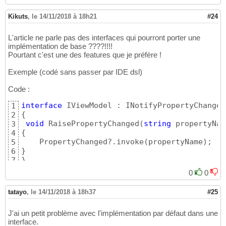
Kikuts
,
le 14/11/2018 à 18h21
#24
L'article ne parle pas des interfaces qui pourront porter une
implémentation de base ????!!!!
Pourtant c'est une des features que je préfère !
Exemple (codé sans passer par IDE dsl)
Code :
interface
1
{
2
void
 RaisePropertyChanged
(
string
 propertyNam
3
{
4
    PropertyChanged?.invoke
(
propertyName
)
5
}
6
}
7
0
0
tatayo
,
le 14/11/2018 à 18h37
#25
J'ai un petit problème avec l'implémentation par défaut dans une
interface.