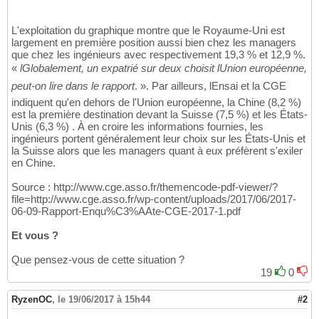
L'exploitation du graphique montre que le Royaume-Uni est
largement en première position aussi bien chez les managers
que chez les ingénieurs avec respectivement 19,3 % et 12,9 %.
«
lGlobalement, un expatrié sur deux choisit lUnion européenne,
peut-on lire dans le rapport
. ». Par ailleurs, lEnsai et la CGE
indiquent qu'en dehors de l'Union européenne, la Chine (8,2 %)
est la première destination devant la Suisse (7,5 %) et les États-
Unis (6,3 %) . À en croire les informations fournies, les
ingénieurs portent généralement leur choix sur les États-Unis et
la Suisse alors que les managers quant à eux préfèrent s'exiler
en Chine.
Source : http://www.cge.asso.fr/themencode-pdf-viewer/?
file=http://www.cge.asso.fr/wp-content/uploads/2017/06/2017-
06-09-Rapport-Enqu%C3%AAte-CGE-2017-1.pdf
Et vous ?
Que pensez-vous de cette situation ?
19
0
RyzenOC
,
le 19/06/2017 à 15h44
#2