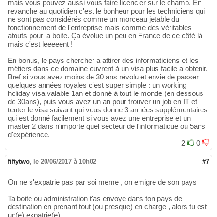
mais vous pouvez aussi vous faire licencier sur le champ. En
revanche au quotidien c'est le bonheur pour les techniciens qui
ne sont pas considérés comme un morceau jetable du
fonctionnement de l'entreprise mais comme des véritables
atouts pour la boite. Ça évolue un peu en France de ce côté là
mais c'est leeeeent !
En bonus, le pays chercher a attirer des informaticiens et les
métiers dans ce domaine ouvrent à un visa plus facile a obtenir.
Bref si vous avez moins de 30 ans révolu et envie de passer
quelques années royales c'est super simple : un working
holiday visa valable 1an et donné à tout le monde (en dessous
de 30ans), puis vous avez un an pour trouver un job en IT et
tenter le visa suivant qui vous donne 3 années supplémentaires
qui est donné facilement si vous avez une entreprise et un
master 2 dans n'importe quel secteur de l'informatique ou 5ans
d'expérience.
2
0
fiftytwo
,
le 20/06/2017 à 10h02
#7
On ne s'expatrie pas par soi meme , on emigre de son pays
Ta boite ou administration t'as envoye dans ton pays de
destination en prenant tout (ou presque) en charge , alors tu est
un(e) expatrie(e)