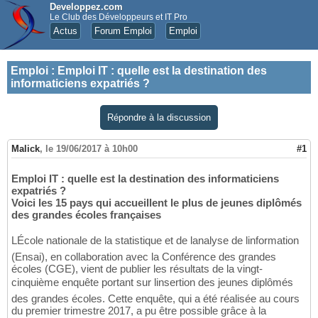
Developpez.com
Le Club des Développeurs et IT Pro
Actus
Forum Emploi
Emploi
Emploi
:
Emploi IT : quelle est la destination des
informaticiens expatriés ?
Répondre à la discussion
Malick
,
le 19/06/2017 à 10h00
#1
Emploi IT : quelle est la destination des informaticiens
expatriés ?
Voici les 15 pays qui accueillent le plus de jeunes diplômés
des grandes écoles françaises
LÉcole nationale de la statistique et de lanalyse de linformation
(Ensai), en collaboration avec la Conférence des grandes
écoles (CGE), vient de publier les résultats de la vingt-
cinquième enquête portant sur linsertion des jeunes diplômés
des grandes écoles. Cette enquête, qui a été réalisée au cours
du premier trimestre 2017, a pu être possible grâce à la