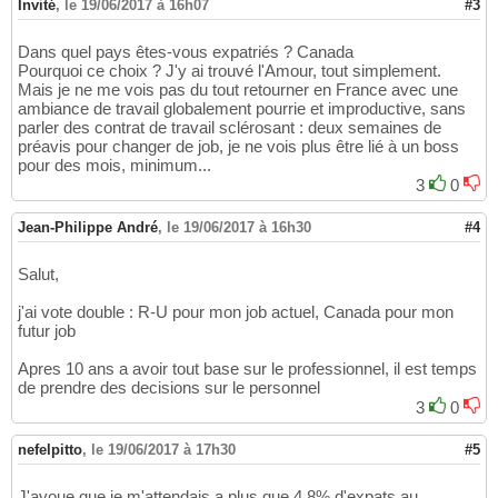
Invité
,
le 19/06/2017 à 16h07
#3
Dans quel pays êtes-vous expatriés ? Canada
Pourquoi ce choix ? J'y ai trouvé l'Amour, tout simplement.
Mais je ne me vois pas du tout retourner en France avec une
ambiance de travail globalement pourrie et improductive, sans
parler des contrat de travail sclérosant : deux semaines de
préavis pour changer de job, je ne vois plus être lié à un boss
pour des mois, minimum...
3
0
Jean-Philippe André
,
le 19/06/2017 à 16h30
#4
Salut,
j'ai vote double : R-U pour mon job actuel, Canada pour mon
futur job
Apres 10 ans a avoir tout base sur le professionnel, il est temps
de prendre des decisions sur le personnel
3
0
nefelpitto
,
le 19/06/2017 à 17h30
#5
J'avoue que je m'attendais a plus que 4.8% d'expats au