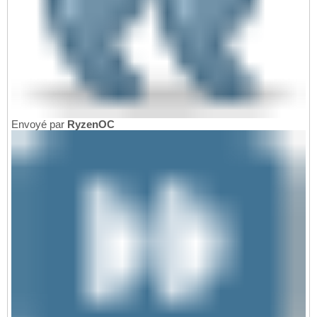
Envoyé par
RyzenOC