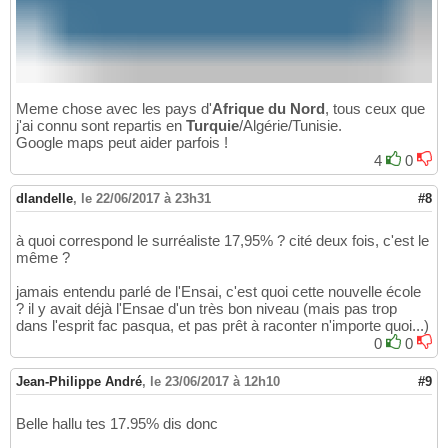
Meme chose avec les pays d'
Afrique du Nord
, tous ceux que
j'ai connu sont repartis en
Turquie
/Algérie/Tunisie.
Google maps peut aider parfois !
4
0
dlandelle
,
le 22/06/2017 à 23h31
#8
à quoi correspond le surréaliste 17,95% ? cité deux fois, c'est le
même ?
jamais entendu parlé de l'Ensai, c'est quoi cette nouvelle école
? il y avait déjà l'Ensae d'un très bon niveau (mais pas trop
dans l'esprit fac pasqua, et pas prêt à raconter n'importe quoi...)
0
0
Jean-Philippe André
,
le 23/06/2017 à 12h10
#9
Belle hallu tes 17.95% dis donc