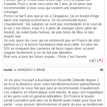
Canada. Pour y avoir vecu pres de 2 ans, je ne peux que
recommender a tous ceux qui veulent une experience a
l'etranger.
Perso ca fait 5 ans que je vis a Singapour, j'ai un boulot d'inge
dans une startup ecommerce. Je recommende aussi
chaudement : les salaires ne sont pas mirobolants et le cout de
la vie y est eleve, mais il y a plein de startups (donc plein de
boulot), du soleil toute l'annee, de jolis brins de filles et des
impots bas
Je suis aussi de ceux qui ne rentreront pas en France de sitot :
partout ou j'y ai bosse l'ambiance etait execrable. En plus les
SSI se moquent des carrieres de leurs inges donc on peut
stagner facilement si on ne fait pas attention.
Bref avis a tous les futurs expats : l'Asie c'est l'avenir
0
0
Invité
,
le 20/06/2017 à 00h48
#6
Je vis pour ma part à Auckland en Nouvelle Zélande depuis 1
an et si la distance avec votre famille/amis/mère patrie(/bonne
nourriture) ne vous fait pas peur je recommande chaudement.
Les salaires en informatique sont élevés, le pays est magnifique
et les gens sont en général adorables. En France le boulot
serait considéré précaire car la liberté quasi totale pour tous les
partis : vous pouvez démissionner et partir du jour au lendemain