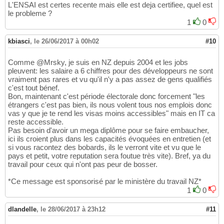
L'ENSAI est certes recente mais elle est deja certifiee, quel est
le probleme ?
1
0
kbiasci
,
le 26/06/2017 à 00h02
#10
Comme @Mrsky, je suis en NZ depuis 2004 et les jobs
pleuvent: les salaire a 6 chiffres pour des développeurs ne sont
vraiment pas rares et vu qu'il n'y a pas assez de gens qualifiés
c'est tout bénef.
Bon, maintenant c'est période électorale donc forcement "les
étrangers c'est pas bien, ils nous volent tous nos emplois donc
vas y que je te rend les visas moins accessibles" mais en IT ca
reste accessible.
Pas besoin d'avoir un mega diplôme pour se faire embaucher,
ici ils croient plus dans les capacités évoquées en entretien (et
si vous racontez des bobards, ils le verront vite et vu que le
pays et petit, votre reputation sera foutue très vite). Bref, ya du
travail pour ceux qui n'ont pas peur de bosser.
*Ce message est sponsorisé par le ministère du travail NZ*
1
0
dlandelle
,
le 28/06/2017 à 23h12
#11