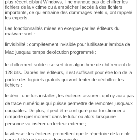
plus récent ciblant Windows, il ne manque pas de chiffrer les
fichiers de la victime ou à empêcher l'accès à des fichiers
importants, ce qui entraîne des dommages réels », ont rappelé
les experts.
Les fonctionnalités mises en exergue par les éditeurs du
malware sont :
linvisibilité : complètement invisible pour lutilisateur lambda de
Mac jusquau temps dexécution programmé ;
le chiffrement solide : se sert dun algorithme de chiffrement de
128 bits. Daprès les éditeurs, il est suffisant pour être loin de la
portée des logiciels gratuits qui vont tenter de déchiffrer les
fichiers ;
le déni : une fois installés, les éditeurs assurent quil ny aura pas
de trace numérique qui puisse permettre de remonter jusquaux
coupables. De plus, il peut être configuré pour fonctionner à
nimporte quel moment dans le futur ou alors lorsquune
personne va insérer un lecteur externe ;
la vitesse : les éditeurs promettent que le répertoire de la cible
sera chiffré en lespace dune minute.