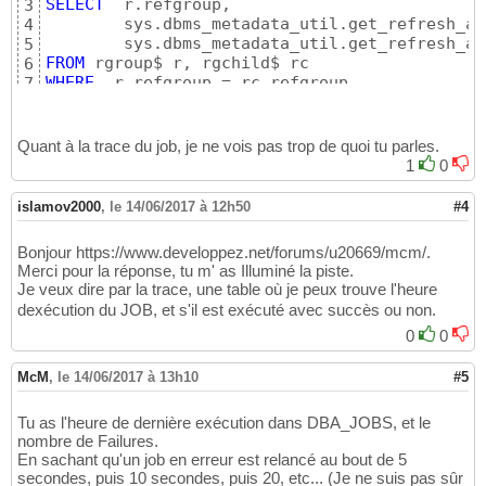
SELECT
  r.refgroup,

3
        sys.dbms_metadata_util.get_refresh_ad
4
        sys.dbms_metadata_util.get_refresh_ad
5
FROM
6
WHERE
  r.refgroup = rc.refgroup
7
Quant à la trace du job, je ne vois pas trop de quoi tu parles.
1
0
islamov2000
,
le 14/06/2017 à 12h50
#4
Bonjour https://www.developpez.net/forums/u20669/mcm/.
Merci pour la réponse, tu m' as Illuminé la piste.
Je veux dire par la trace, une table où je peux trouve l'heure
dexécution du JOB, et s'il est exécuté avec succès ou non.
0
0
McM
,
le 14/06/2017 à 13h10
#5
Tu as l'heure de dernière exécution dans DBA_JOBS, et le
nombre de Failures.
En sachant qu'un job en erreur est relancé au bout de 5
secondes, puis 10 secondes, puis 20, etc... (Je ne suis pas sûr