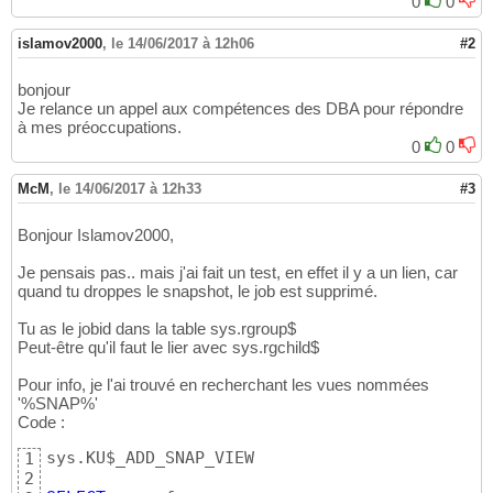
0
0
islamov2000
,
le 14/06/2017 à 12h06
#2
bonjour
Je relance un appel aux compétences des DBA pour répondre
à mes préoccupations.
0
0
McM
,
le 14/06/2017 à 12h33
#3
Bonjour Islamov2000,
Je pensais pas.. mais j'ai fait un test, en effet il y a un lien, car
quand tu droppes le snapshot, le job est supprimé.
Tu as le jobid dans la table sys.rgroup$
Peut-être qu'il faut le lier avec sys.rgchild$
Pour info, je l'ai trouvé en recherchant les vues nommées
'%SNAP%'
Code :
sys.KU$_ADD_SNAP_VIEW

1
2