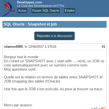
Developpez.com
Le Club des Développeurs et IT Pro
Actus
Forum SQL Oracle
Emploi
SQL Oracle
:
Snapshot et job
Répondre à la discussion
islamov2000
,
le 12/06/2017 à 17h10
#1
Bonjour tout le monde
En créant un SNAPSHOT avec ( start with .... next), un JOB se
crée automatiquement avec un numéro comme nom.
Mes questions sont:
Quelle est la relation en termes de tables entre SNAPSHOT et
JOB (mapping des tables d'Oracle).
Une fois que le JOB s'est exécuté, où peux je trouver sa trace.
Merci par avance.