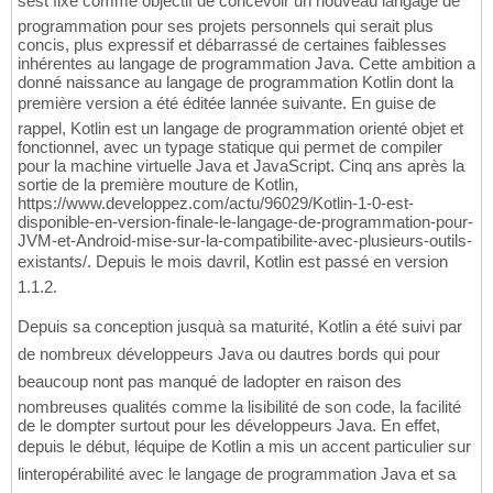
sest fixé comme objectif de concevoir un nouveau langage de
programmation pour ses projets personnels qui serait plus
concis, plus expressif et débarrassé de certaines faiblesses
inhérentes au langage de programmation Java. Cette ambition a
donné naissance au langage de programmation Kotlin dont la
première version a été éditée lannée suivante. En guise de
rappel, Kotlin est un langage de programmation orienté objet et
fonctionnel, avec un typage statique qui permet de compiler
pour la machine virtuelle Java et JavaScript. Cinq ans après la
sortie de la première mouture de Kotlin,
https://www.developpez.com/actu/96029/Kotlin-1-0-est-
disponible-en-version-finale-le-langage-de-programmation-pour-
JVM-et-Android-mise-sur-la-compatibilite-avec-plusieurs-outils-
existants/. Depuis le mois davril, Kotlin est passé en version
1.1.2.
Depuis sa conception jusquà sa maturité, Kotlin a été suivi par
de nombreux développeurs Java ou dautres bords qui pour
beaucoup nont pas manqué de ladopter en raison des
nombreuses qualités comme la lisibilité de son code, la facilité
de le dompter surtout pour les développeurs Java. En effet,
depuis le début, léquipe de Kotlin a mis un accent particulier sur
linteropérabilité avec le langage de programmation Java et sa