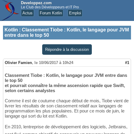
Developpez.com
Le Club des Développeurs et IT Pro
Actus
Forum Kotlin
Emploi
Kotlin
:
Classement Tiobe : Kotlin, le langage pour JVM
entre dans le top 50
Répondre à la discussion
Olivier Famien
,
le 10/06/2017 à 10h24
#1
Classement Tiobe : Kotlin, le langage pour JVM entre dans
le top 50
et pourrait connaître la même ascension rapide que Swift,
selon certains analystes
Comme il est de coutume chaque début de mois, Tiobe vient de
livrer les résultats de son classement relatif aux langages de
programmation les plus populaires. Et pour ce mois de juin, le
langage qui sort du lot est Kotlin.
En 2010, lentreprise de développement des logiciels, Jetbrains,