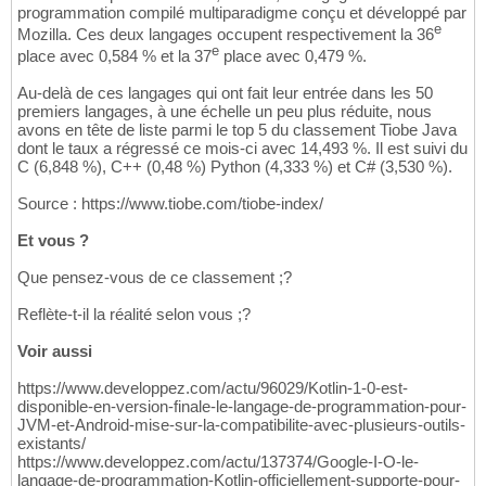
programmation compilé multiparadigme conçu et développé par
e
Mozilla. Ces deux langages occupent respectivement la 36
e
place avec 0,584 % et la 37
place avec 0,479 %.
Au-delà de ces langages qui ont fait leur entrée dans les 50
premiers langages, à une échelle un peu plus réduite, nous
avons en tête de liste parmi le top 5 du classement Tiobe Java
dont le taux a régressé ce mois-ci avec 14,493 %. Il est suivi du
C (6,848 %), C++ (0,48 %) Python (4,333 %) et C# (3,530 %).
Source : https://www.tiobe.com/tiobe-index/
Et vous ?
Que pensez-vous de ce classement ;?
Reflète-t-il la réalité selon vous ;?
Voir aussi
https://www.developpez.com/actu/96029/Kotlin-1-0-est-
disponible-en-version-finale-le-langage-de-programmation-pour-
JVM-et-Android-mise-sur-la-compatibilite-avec-plusieurs-outils-
existants/
https://www.developpez.com/actu/137374/Google-I-O-le-
langage-de-programmation-Kotlin-officiellement-supporte-pour-