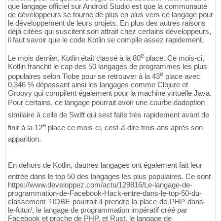
que langage officiel sur Android Studio est que la communauté
de développeurs se tourne de plus en plus vers ce langage pour
le développement de leurs projets. En plus des autres raisons
déjà citées qui suscitent son attrait chez certains développeurs,
il faut savoir que le code Kotlin se compile assez rapidement.
e
Le mois dernier, Kotlin était classé à la 80
place. Ce mois-ci,
Kotlin franchit le cap des 50 langages de programmes les plus
e
populaires selon Tiobe pour se retrouver à la 43
place avec
0,346 % dépassant ainsi les langages comme Clojure et
Groovy qui compilent également pour la machine virtuelle Java.
Pour certains, ce langage pourrait avoir une courbe dadoption
similaire à celle de Swift qui sest faite très rapidement avant de
e
finir à la 12
place ce mois-ci, cest-à-dire trois ans après son
apparition.
En dehors de Kotlin, dautres langages ont également fait leur
entrée dans le top 50 des langages les plus populaires. Ce sont
https://www.developpez.com/actu/129816/Le-langage-de-
programmation-de-Facebook-Hack-entre-dans-le-top-50-du-
classement-TIOBE-pourrait-il-prendre-la-place-de-PHP-dans-
le-futur/, le langage de programmation impératif créé par
Facebook et proche de PHP, et Rust, le langage de