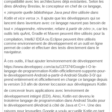
compatibilité avec les architectures déjà existantes. Selon les
dires dAndrey Breslav, le concepteur en chef de ce langage,
« ;
nimporte quelle bibliothèque Java peut être utilisée dans
Kotlin et vice versa
;». Il ajoute que les développeurs qui se
lancent dans laventure avec ce langage nauront pas besoin de
tout « ;
réapprendre, réinventer, refaire à partir de zéro
;», car les
outils tels quAnt, Gradle et Maven peuvent être utilisés pour la
compilation, IntelliJ IDEA ou Eclipse peuvent être utilisés
comme environnement de développement et un outil en ligne
permet de coder et effectuer des tests directement dans le
navigateur.
À ces outils, il faut ajouter lenvironnement de développement
https://www.developpez.com/actu/137374/Google-I-O-le-
langage-de-programmation-Kotlin-officiellement-supporte-pour-
le-developpement-Android-a-partir-d-Android-Studio-3-0/ qui
prend entièrement et officiellement en charge ce langage depuis
la version 3.0 afin de donner loccasion aux développeurs Kotlin
de concevoir leurs applications avec lenvironnent de
développement intégré (EDI). Ainsi, Kotlin est devenu le
troisième langage de programmation dans Android Studio pour
le développement dAndroid à côté de Java et C++. Une des
raisons pour lesquelles Google a voulu accueillir Kotlin en tant