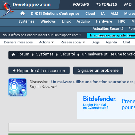
FORUMS
TUTORIELS
FAQ
DI/DSI Solutions d'entreprise
Cloud
IA
ALM
Micros
Systèmes
Windows
Linux
Arduino
Hardware
HPC
M
Actualités Sécurité
For
Vous n'êtes pas encore inscrit sur Developpez.com ?
Inscrivez-vous gratuitem
Derniers messages
Actions
Réseau social
Blogs
Agenda
Chat
Forum
Systèmes
Sécurité
Un malware utilise une foncti
+
Signaler un problème
Répondre à la discussion
Discussion :
Un malware utilise une fonction sournoise des
Sujet :
Sécurité