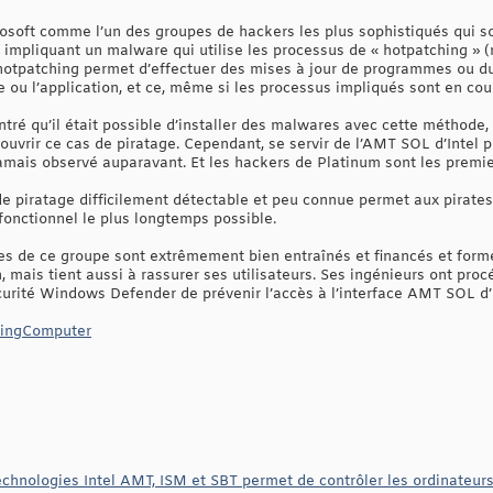
soft comme l’un des groupes de hackers les plus sophistiqués qui soie
impliquant un malware qui utilise les processus de « hotpatching » (
hotpatching permet d’effectuer des mises à jour de programmes ou du
 ou l’application, et ce, même si les processus impliqués sont en cou
ré qu’il était possible d’installer des malwares avec cette méthode, 
couvrir ce cas de piratage. Cependant, se servir de l’AMT SOL d’Intel p
amais observé auparavant. Et les hackers de Platinum sont les premiers
 de piratage difficilement détectable et peu connue permet aux pirate
fonctionnel le plus longtemps possible.
s de ce groupe sont extrêmement bien entraînés et financés et forme
n, mais tient aussi à rassurer ses utilisateurs. Ses ingénieurs ont pr
écurité Windows Defender de prévenir l’accès à l’interface AMT SOL d’
pingComputer
technologies Intel AMT, ISM et SBT permet de contrôler les ordinateurs 