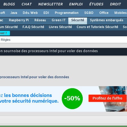
BLOGS
CHAT
NEWSLETTER
EMPLOI
ÉTUDES
DROIT
oft
Java
Dév. Web
EDI
Programmation
SGBD
Office
Mobiles
ac
Raspberry Pi
Réseau
Green IT
Sécurité
Systèmes embarqués
um Sécurité
F.A.Q Sécurité
Livres Sécurité
Cours et Tutoriels Sécurité
So
ent !
Règles
on sournoise des processeurs Intel pour voler des données
 processeurs Intel pour voler des données