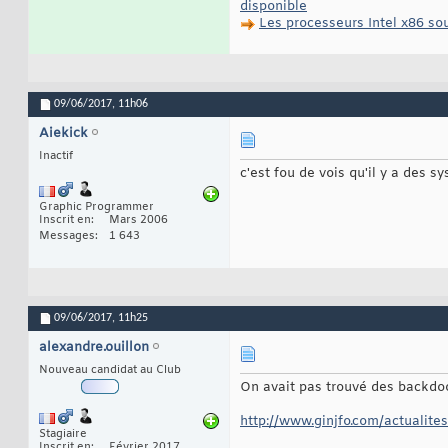
disponible
Les processeurs Intel x86 sou
09/06/2017,
11h06
Aiekick
Inactif
c'est fou de vois qu'il y a des 
Graphic Programmer
Inscrit en
Mars 2006
Messages
1 643
09/06/2017,
11h25
alexandre.ouillon
Nouveau candidat au Club
On avait pas trouvé des backdoo
http://www.ginjfo.com/actualite
Stagiaire
Inscrit en
Février 2017