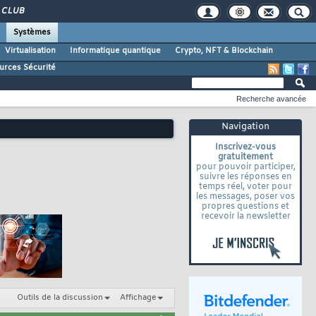
CLUB
Systèmes
Virtualisation
Informatique quantique
Crypto, NFT & Blockchain
urces Sécurité
Recherche avancée
Navigation
Inscrivez-vous
gratuitement
pour pouvoir participer,
suivre les réponses en
temps réel, voter pour
les messages, poser vos
propres questions et
recevoir la newsletter
Outils de la discussion
Affichage