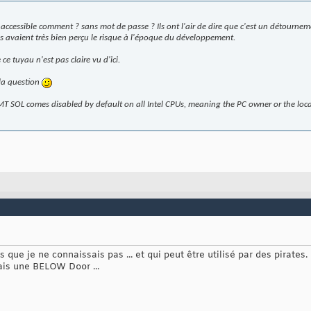
est accessible comment ? sans mot de passe ? Ils ont l'air de dire que c'est un détournem
 avaient très bien perçu le risque à l'époque du développement.
e ce tuyau n'est pas claire vu d'ici.
 la question
MT SOL comes disabled by default on all Intel CPUs, meaning the PC owner or the loca
que je ne connaissais pas ... et qui peut être utilisé par des pirates.
ais une BELOW Door ...