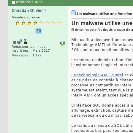
09/06/2017,
07h31
Christian Olivier
Un malware utilise une fonction
Membre éprouvé
Un malware utilise une
Et éviter les pare-feu depuis presque dix 
Microsoft a découvert une nouve
Technology, AMT) et l’interface 
Rédacteur technique
SOL sont deux fonctionnalités q
Inscrit en
Mars 2017
Messages
1 179
Le moteur d’administration d’Int
l’environnement logiciel interact
La technologie AMT d’Intel
se c
et de prise de contrôle à distan
processeurs compatibles Intel® 
système est éteint, tant que la
Intel® AMT ont un accès spécial
L’interface SOL donne accès à u
allumage, extinction, capture d
de la webcam ou du micro, sabot
Le trafic au niveau du SOL util
l’ordinateur. Les pare-feu locaux