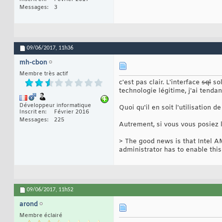
Messages
3
09/06/2017,
11h36
mh-cbon
Membre très actif
c'est pas clair. L'interface
sql
sol
technologie légitime, j'ai tenda
Développeur informatique
Quoi qu'il en soit l'utilisation de
Inscrit en
Février 2016
Messages
225
Autrement, si vous vous posiez 
> The good news is that Intel A
administrator has to enable this
09/06/2017,
11h52
arond
Membre éclairé