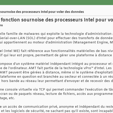
 sournoise des processeurs Intel pour voler des données
 fonction sournoise des processeurs Intel pour v
ans
lle famille de malwares qui exploite la technologie d’administratio
Serial-over-LAN (SOL) d’Intel pour effectuer des transferts de donné
ui appartiennent au moteur d’administration (Management Engine, ME)
el (Intel ME) fait référence aux fonctionnalités matérielles de bas n
if qui leur est propre, permettant de gérer une plateforme à distance (
ompose d’un système matériel indépendant intégré au processeur et d
ce de l’ordinateur. AMT fait partie de la technologie vPro™ d’Intel. L
AMT peuvent être gérées à distance, même si le système d’exploitatio
 plateforme en question est branchée au secteur et connectée à un r
 hors bande au réseau leur permettant d’envoyer et de recevoir des 
ne console virtuelle via TCP qui permet commander l’exécution de tâc
’écran ou de paquets réseau, lecture de fichiers, accès aux programm
age, etc.
ise un accès de communication privé, anonyme et indépendant du rest
 et les logiciels de sécurité, ne sachant pas qu’il existe, sont incapab