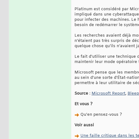
Platinum est considéré par Micro
impliqué dans une cyberattaque 
pour infecter des machines. Le 
besoin de redémarrer le système
Les recherches avaient déjà mont
n’étaient pas très surpris de dé
quelque chose qu’ils n’avaient j
Le fait d’utiliser une technique
maintenir leur mode opératoire 
Microsoft pense que les membre
au sein d’une sorte d’État-natio
permettre à leur utilitaire de s
Source
:
Microsoft Report
,
Blee
Et vous ?
Qu'en pensez-vous ?
Voir aussi
Une faille critique dans les 