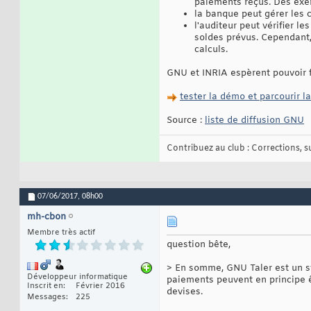
paiements reçus. Des exe
la banque peut gérer les 
l'auditeur peut vérifier l
soldes prévus. Cependant,
calculs.
GNU et INRIA espèrent pouvoir f
tester la démo et parcourir l
Source :
liste de diffusion GNU
Contribuez au club : Corrections, sug
07/06/2017,
08h00
mh-cbon
Membre très actif
question bête,
> En somme, GNU Taler est un sy
Développeur informatique
paiements peuvent en principe 
Inscrit en
Février 2016
devises.
Messages
225