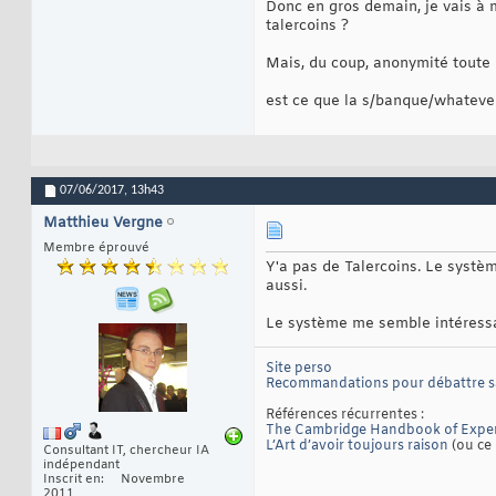
Donc en gros demain, je vais à 
talercoins ?
Mais, du coup, anonymité toute 
est ce que la s/banque/whateve
07/06/2017,
13h43
Matthieu Vergne
Membre éprouvé
Y'a pas de Talercoins. Le systèm
aussi.
Le système me semble intéressan
Site perso
Recommandations pour débattre 
Références récurrentes :
The Cambridge Handbook of Exper
L’Art d’avoir toujours raison
(ou ce 
Consultant IT, chercheur IA
indépendant
Inscrit en
Novembre
2011