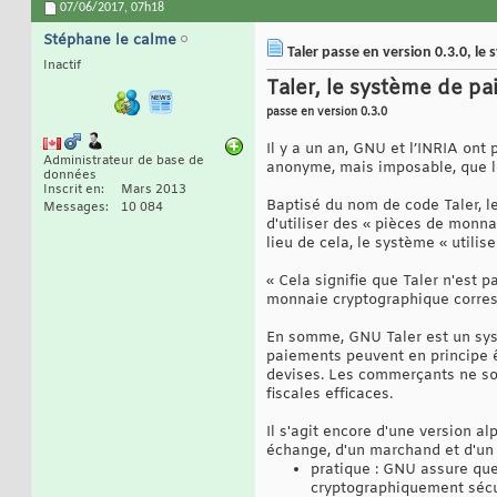
07/06/2017,
07h18
Stéphane le calme
Taler passe en version 0.3.0, l
Inactif
Taler, le système de p
passe en version 0.3.0
Il y a un an, GNU et l’INRIA ont
Administrateur de base de
anonyme, mais imposable, que le
données
Inscrit en
Mars 2013
Baptisé du nom de code Taler, le
Messages
10 084
d'utiliser des « pièces de monn
lieu de cela, le système « utili
« Cela signifie que Taler n'est 
monnaie cryptographique corresp
En somme, GNU Taler est un syst
paiements peuvent en principe 
devises. Les commerçants ne son
fiscales efficaces.
Il s'agit encore d'une version a
échange, d'un marchand et d'un 
pratique : GNU assure que
cryptographiquement sécur