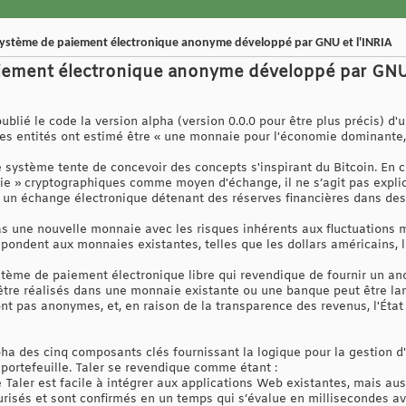
e système de paiement électronique anonyme développé par GNU et l'INRIA
aiement électronique anonyme développé par GNU 
 publié le code la version alpha (version 0.0.0 pour être plus précis) 
s entités ont estimé être « une monnaie pour l'économie dominante, 
 système tente de concevoir des concepts s'inspirant du Bitcoin. En c
aie » cryptographiques comme moyen d'échange, il ne s’agit pas expl
se un échange électronique détenant des réserves financières dans des
pas une nouvelle monnaie avec les risques inhérents aux fluctuations 
ondent aux monnaies existantes, telles que les dollars américains, l
ème de paiement électronique libre qui revendique de fournir un ano
être réalisés dans une monnaie existante ou une banque peut être la
t pas anonymes, et, en raison de la transparence des revenus, l'État 
lpha des cinq composants clés fournissant la logique pour la gestion d
portefeuille. Taler se revendique comme étant :
 Taler est facile à intégrer aux applications Web existantes, mais au
isés et sont confirmés en un temps qui s’évalue en millisecondes av