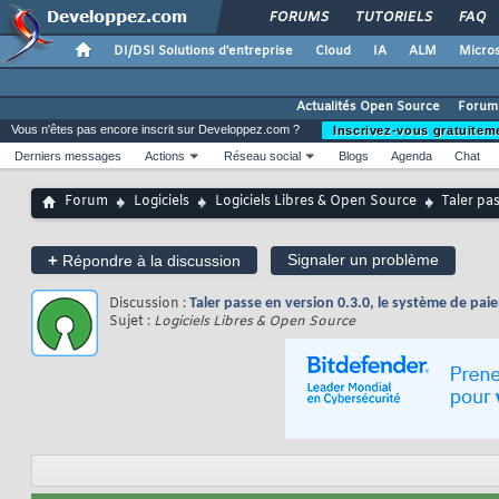
FORUMS
TUTORIELS
FAQ
DI/DSI Solutions d'entreprise
Cloud
IA
ALM
Micros
Actualités Open Source
Forum
Vous n'êtes pas encore inscrit sur Developpez.com ?
Inscrivez-vous gratuitem
Derniers messages
Actions
Réseau social
Blogs
Agenda
Chat
Forum
Logiciels
Logiciels Libres & Open Source
Taler pa
+
Signaler un problème
Répondre à la discussion
Discussion :
Taler passe en version 0.3.0, le système de p
Sujet :
Logiciels Libres & Open Source