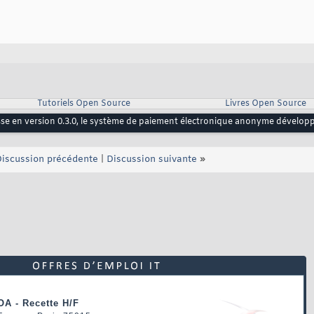
Tutoriels Open Source
Livres Open Source
sse en version 0.3.0, le système de paiement électronique anonyme dévelop
iscussion précédente
|
Discussion suivante
»
OA - Recette H/F