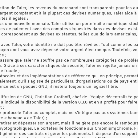
isation de Taler, les revenus du marchand sont transparents pour les a
argent comptant et à la plupart des devises numériques, Taler aide à 
tés illégales ;
 pas une nouvelle monnaie. Taler utilise un portefeuille numérique st
ces de paiement avec des comptes séquestrés dans des devises exista
 correspondent aux devises existantes, telles que dollars américains
z avec Taler, votre identité ne doit pas être révélée. Tout comme les
 façon dont vous avez dépensé votre argent électronique. Toutefois, 
e ;
 assure que Taler ne souffre pas de nombreuses catégories de problèm
. Grâce à ses caractéristiques de sécurité, Taler ne rejette jamais un 
de fraude ;
protocoles et des implémentations de référence qui, en principe, perm
aiement, qu'il s'agisse de particuliers, d'organisations ou de pays ent
nce est un paquet GNU, il restera toujours un logiciel libre.
 diffusion de GNU, Christian Grothoff, chef de l’équipe décentralisée 
a indiqué la disponibilité de la version 0.3.0 et en a profité pour faire
t :
 protocole Taler au complet, mais ne s'intègre pas aux systèmes banc
e « banque » de Taler) ;
 retirer et dépenser son argent, mais il ne gère pas encore le rembour
cryptographiques. Le portefeuille fonctionne sur Chromium/Chrome, Fi
générer des contrats et gérer les paiements. Il dispose d'un support 