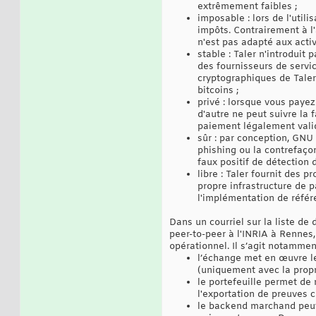
extrêmement faibles ;
imposable : lors de l'util
impôts. Contrairement à l'
n'est pas adapté aux activi
stable : Taler n'introduit
des fournisseurs de servi
cryptographiques de Taler
bitcoins ;
privé : lorsque vous paye
d'autre ne peut suivre la
paiement légalement valid
sûr : par conception, GNU
phishing ou la contrefaçon
faux positif de détection 
libre : Taler fournit des 
propre infrastructure de p
l'implémentation de référe
Dans un courriel sur la liste de
peer-to-peer à l'INRIA à Rennes, 
opérationnel. Il s’agit notammen
l’échange met en œuvre le
(uniquement avec la propr
le portefeuille permet de
l'exportation de preuves 
le backend marchand peut 