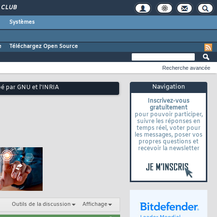
CLUB
Systèmes
e
Téléchargez Open Source
Recherche avancée
Navigation
pé par GNU et l'INRIA
Inscrivez-vous
gratuitement
pour pouvoir participer,
suivre les réponses en
temps réel, voter pour
les messages, poser vos
propres questions et
recevoir la newsletter
Outils de la discussion
Affichage