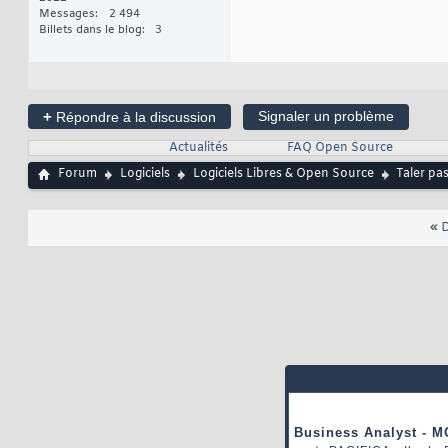
Messages
2 494
Billets dans le blog
3
+
Signaler un problème
Répondre à la discussion
Actualités
FAQ Open Source
Forum
Logiciels
Logiciels Libres & Open Source
Taler pa
«
D
Business Analyst - M