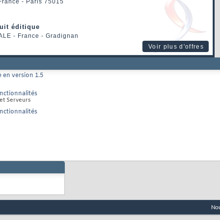
 France - Paris 75015
uit éditique
ALE
- France - Gradignan
Voir plus d'offres
 en version 1.5
nctionnalités
 et Serveurs
nctionnalités
Nou