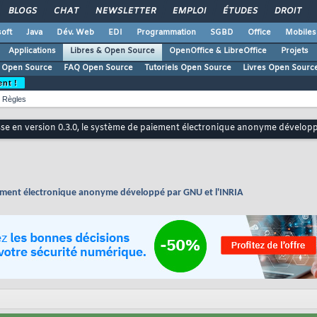
BLOGS
CHAT
NEWSLETTER
EMPLOI
ÉTUDES
DROIT
oft
Java
Dév. Web
EDI
Programmation
SGBD
Office
Mobiles
Applications
Libres & Open Source
OpenOffice & LibreOffice
Projets
 Open Source
FAQ Open Source
Tutoriels Open Source
Livres Open Sourc
ent !
Règles
sse en version 0.3.0, le système de paiement électronique anonyme dévelop
aiement électronique anonyme développé par GNU et l'INRIA