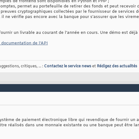
mples de frontend sont disponibles en Python et PHP ;
comptes, permet au portefeuille de retirer des fonds et peut recevoir
es preuves cryptographiques collectées par le fournisseur de services 
 il ne vérifie pas encore avec la banque pour s'assurer que les virem
ournir un livrable au courant de l’année en cours. Une démo est déjà 
a documentation de l'API
gestions, critiques, ... :
Contactez le service news
et
Rédigez des actualités
stème de paiement électronique libre qui revendique de fournir un a
être réalisés dans une monnaie existante ou une banque peut être la