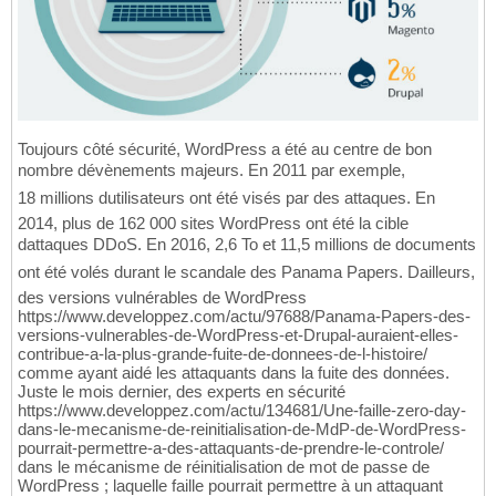
Toujours côté sécurité, WordPress a été au centre de bon
nombre dévènements majeurs. En 2011 par exemple,
18 millions dutilisateurs ont été visés par des attaques. En
2014, plus de 162 000 sites WordPress ont été la cible
dattaques DDoS. En 2016, 2,6 To et 11,5 millions de documents
ont été volés durant le scandale des Panama Papers. Dailleurs,
des versions vulnérables de WordPress
https://www.developpez.com/actu/97688/Panama-Papers-des-
versions-vulnerables-de-WordPress-et-Drupal-auraient-elles-
contribue-a-la-plus-grande-fuite-de-donnees-de-l-histoire/
comme ayant aidé les attaquants dans la fuite des données.
Juste le mois dernier, des experts en sécurité
https://www.developpez.com/actu/134681/Une-faille-zero-day-
dans-le-mecanisme-de-reinitialisation-de-MdP-de-WordPress-
pourrait-permettre-a-des-attaquants-de-prendre-le-controle/
dans le mécanisme de réinitialisation de mot de passe de
WordPress ; laquelle faille pourrait permettre à un attaquant