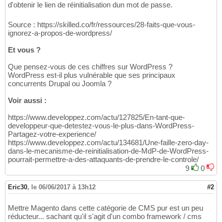
d'obtenir le lien de réinitialisation dun mot de passe.
Source : https://skilled.co/fr/ressources/28-faits-que-vous-
ignorez-a-propos-de-wordpress/
Et vous ?
Que pensez-vous de ces chiffres sur WordPress ?
WordPress est-il plus vulnérable que ses principaux
concurrents Drupal ou Joomla ?
Voir aussi :
https://www.developpez.com/actu/127825/En-tant-que-
developpeur-que-detestez-vous-le-plus-dans-WordPress-
Partagez-votre-experience/
https://www.developpez.com/actu/134681/Une-faille-zero-day-
dans-le-mecanisme-de-reinitialisation-de-MdP-de-WordPress-
pourrait-permettre-a-des-attaquants-de-prendre-le-controle/
9
0
Eric30
,
le 06/06/2017 à 13h12
#2
Mettre Magento dans cette catégorie de CMS pur est un peu
réducteur... sachant qu'il s'agit d'un combo framework / cms