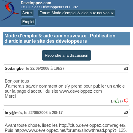
Developpez.com
Le Club des Développeurs et IT Pro
Actus
Forum Mode d'emploi & aide aux nouveaux
Emploi
Mode d'emploi & aide aux nouveaux
:
Publication
d'article sur le site des développeurs
Répondre à la discussion
Sodangbe
,
le 22/06/2006 à 19h27
#1
Bonjour tous
J'aimerais savoir comment on s'y prend pour publier un article
sur la page d'acceuil du site www.developpez.com
Merci
0
0
le y@m's
,
le 22/06/2006 à 20h17
#2
Avant toute chose, lisez les http://club.developpez.com/regles/.
Puis http://www.developpez.net/forums/showthread.php?t=125.