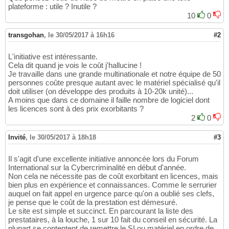
plateforme : utile ? Inutile ?
10
0
transgohan
,
le 30/05/2017 à 16h16
#2
L'initiative est intéressante.
Cela dit quand je vois le coût j'hallucine !
Je travaille dans une grande multinationale et notre équipe de 50
personnes coûte presque autant avec le matériel spécialisé qu'il
doit utiliser (on développe des produits à 10-20k unité)...
A moins que dans ce domaine il faille nombre de logiciel dont
les licences sont à des prix exorbitants ?
2
0
Invité
,
le 30/05/2017 à 18h18
#3
Il s'agit d'une excellente initiative annoncée lors du Forum
International sur la Cybercriminalité en début d'année.
Non cela ne nécessite pas de coût exorbitant en licences, mais
bien plus en expérience et connaissances. Comme le serrurier
auquel on fait appel en urgence parce qu'on a oublié ses clefs,
je pense que le coût de la prestation est démesuré.
Le site est simple et succinct. En parcourant la liste des
prestataires, à la louche, 1 sur 10 fait du conseil en sécurité. La
plupart se contentent de remettre le SI ou matériel en ordre de