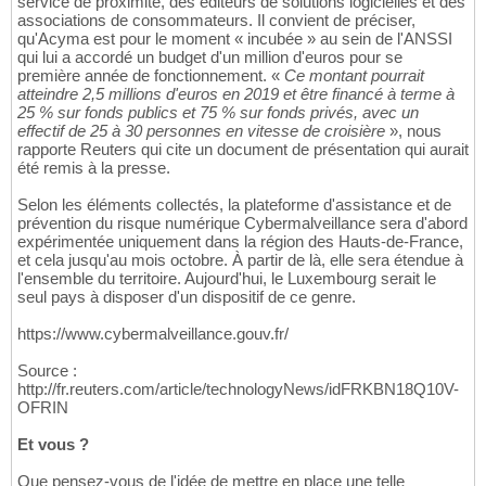
service de proximité, des éditeurs de solutions logicielles et des
associations de consommateurs. Il convient de préciser,
qu'Acyma est pour le moment « incubée » au sein de l'ANSSI
qui lui a accordé un budget d'un million d'euros pour se
première année de fonctionnement. «
Ce montant pourrait
atteindre 2,5 millions d'euros en 2019 et être financé à terme à
25 % sur fonds publics et 75 % sur fonds privés, avec un
effectif de 25 à 30 personnes en vitesse de croisière
», nous
rapporte Reuters qui cite un document de présentation qui aurait
été remis à la presse.
Selon les éléments collectés, la plateforme d'assistance et de
prévention du risque numérique Cybermalveillance sera d'abord
expérimentée uniquement dans la région des Hauts-de-France,
et cela jusqu'au mois octobre. À partir de là, elle sera étendue à
l'ensemble du territoire. Aujourd'hui, le Luxembourg serait le
seul pays à disposer d'un dispositif de ce genre.
https://www.cybermalveillance.gouv.fr/
Source :
http://fr.reuters.com/article/technologyNews/idFRKBN18Q10V-
OFRIN
Et vous ?
Que pensez-vous de l'idée de mettre en place une telle