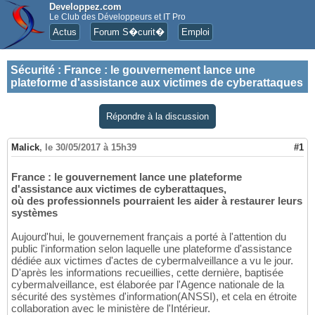
Developpez.com
Le Club des Développeurs et IT Pro
Actus
Forum S�curit�
Emploi
Sécurité
:
France : le gouvernement lance une
plateforme d'assistance aux victimes de cyberattaques
Répondre à la discussion
Malick
,
le 30/05/2017 à 15h39
#1
France : le gouvernement lance une plateforme
d'assistance aux victimes de cyberattaques,
où des professionnels pourraient les aider à restaurer leurs
systèmes
Aujourd'hui, le gouvernement français a porté à l'attention du
public l'information selon laquelle une plateforme d'assistance
dédiée aux victimes d'actes de cybermalveillance a vu le jour.
D'après les informations recueillies, cette dernière, baptisée
cybermalveillance, est élaborée par l'Agence nationale de la
sécurité des systèmes d'information(ANSSI), et cela en étroite
collaboration avec le ministère de l'Intérieur.