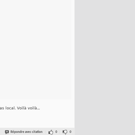
s local. Voilà voilà...
Répondre avec citation
0
0