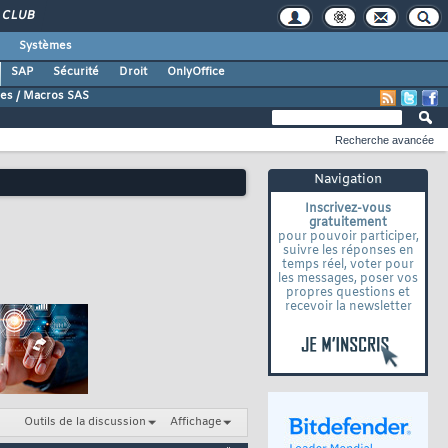
CLUB
Systèmes
SAP
Sécurité
Droit
OnlyOffice
es / Macros SAS
Recherche avancée
Navigation
Inscrivez-vous
gratuitement
pour pouvoir participer,
suivre les réponses en
temps réel, voter pour
les messages, poser vos
propres questions et
recevoir la newsletter
Outils de la discussion
Affichage