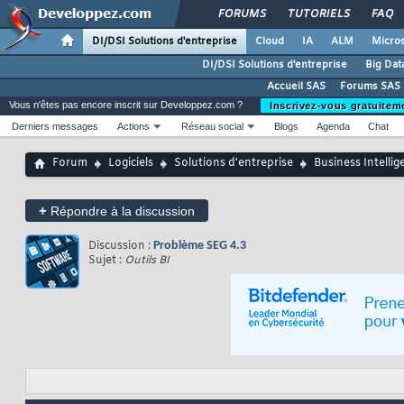
FORUMS
TUTORIELS
FAQ
DI/DSI Solutions d'entreprise
Cloud
IA
ALM
Micros
DI/DSI Solutions d'entreprise
Big Dat
Accueil SAS
Forums SAS
Vous n'êtes pas encore inscrit sur Developpez.com ?
Inscrivez-vous gratuitem
Derniers messages
Actions
Réseau social
Blogs
Agenda
Chat
Forum
Logiciels
Solutions d'entreprise
Business Intellig
+
Répondre à la discussion
Discussion :
Problème SEG 4.3
Sujet :
Outils BI