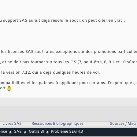
support SAS aurait déjà résolu le souci, on peut citer en vrac :
 les licences SAS sauf rares exceptions sur des promotions particuli
 et ne doit pas tourner sur tous les OS (7, peut-être, 8, 8.1 et 10 sûr
c la version 7.12, qui a déjà quelques heures de vol.
 compatibilités et les patches à appliquer pour certains. J'espère que ç
port
Livres SAS
Ressources Bibliographiques
Sources / Mac
ence
SAS
Outils BI
Problème SEG 4.3