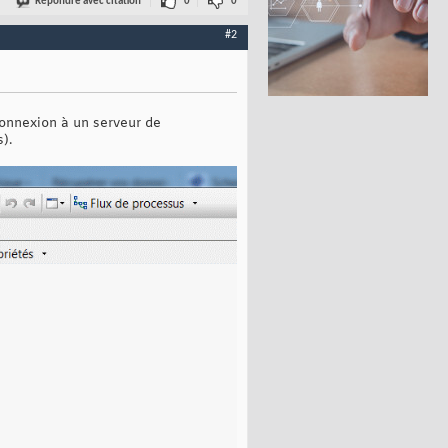
Répondre avec citation
0
0
#2
connexion à un serveur de
).