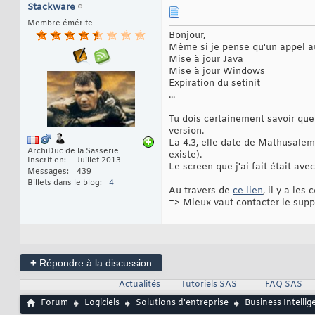
Stackware
Membre émérite
Bonjour,
Même si je pense qu'un appel au 
Mise à jour Java
Mise à jour Windows
Expiration du setinit
...
Tu dois certainement savoir que
version.
La 4.3, elle date de Mathusalem,
ArchiDuc de la Sasserie
existe).
Inscrit en
Juillet 2013
Le screen que j'ai fait était ave
Messages
439
Billets dans le blog
4
Au travers de
ce lien
, il y a les
=> Mieux vaut contacter le sup
+
Répondre à la discussion
Actualités
Tutoriels SAS
FAQ SAS
Forum
Logiciels
Solutions d'entreprise
Business Intellig