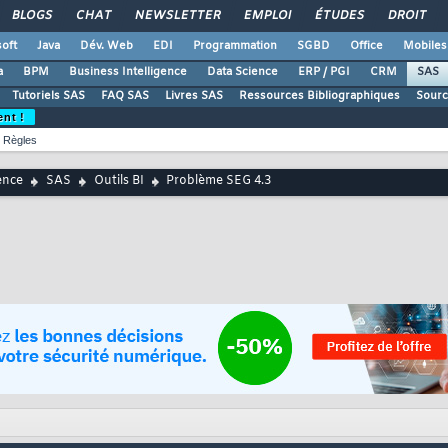
BLOGS
CHAT
NEWSLETTER
EMPLOI
ÉTUDES
DROIT
oft
Java
Dév. Web
EDI
Programmation
SGBD
Office
Mobiles
a
BPM
Business Intelligence
Data Science
ERP / PGI
CRM
SAS
Tutoriels SAS
FAQ SAS
Livres SAS
Ressources Bibliographiques
Sourc
ent !
Règles
ence
SAS
Outils BI
Problème SEG 4.3