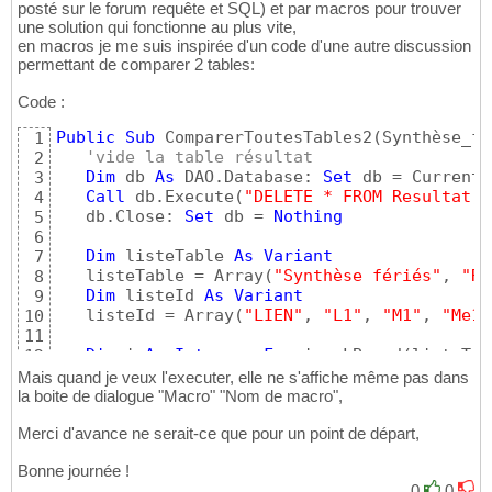
posté sur le forum requête et SQL) et par macros pour trouver
une solution qui fonctionne au plus vite,
en macros je me suis inspirée d'un code d'une autre discussion
permettant de comparer 2 tables:
Code :
Public
Sub
 ComparerToutesTables2
(
Synthèse_fé
1
'vide la table résultat
2
Dim
 db 
As
 DAO.Database: 
Set
 db = CurrentDb
3
Call
 db.Execute
(
"DELETE * FROM Resultat;"
4
   db.Close: 
Set
 db = 
Nothing
5
6
Dim
 listeTable 
As
Variant
7
   listeTable = Array
(
"Synthèse fériés"
, 
"Ré
8
Dim
 listeId 
As
Variant
9
   listeId = Array
(
"LIEN"
, 
"L1"
, 
"M1"
, 
"Me1"
10
11
Dim
 i 
As
Integer
: 
For
 i = LBound
(
listeTab
12
Call
 ComparerTable
(
"Synthèse_fériés"
, 
13
Mais quand je veux l'executer, elle ne s'affiche même pas dans
Next
14
la boite de dialogue "Macro" "Nom de macro",
End
Sub
15
Merci d'avance ne serait-ce que pour un point de départ,
Bonne journée !
0
0