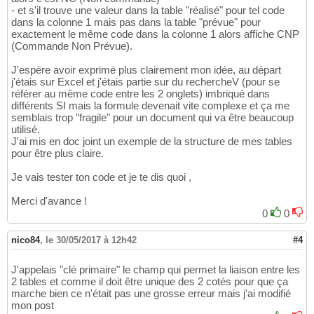
- et s'il trouve une valeur dans la table "réalisé" pour tel code
dans la colonne 1 mais pas dans la table "prévue" pour
exactement le même code dans la colonne 1 alors affiche CNP
(Commande Non Prévue).
J'espère avoir exprimé plus clairement mon idée, au départ
j'étais sur Excel et j'étais partie sur du rechercheV (pour se
référer au même code entre les 2 onglets) imbriqué dans
différents SI mais la formule devenait vite complexe et ça me
semblais trop "fragile" pour un document qui va être beaucoup
utilisé.
J'ai mis en doc joint un exemple de la structure de mes tables
pour être plus claire.
Je vais tester ton code et je te dis quoi ,
Merci d'avance !
0
0
nico84
,
le 30/05/2017 à 12h42
#4
J'appelais "clé primaire" le champ qui permet la liaison entre les
2 tables et comme il doit être unique des 2 cotés pour que ça
marche bien ce n'était pas une grosse erreur mais j'ai modifié
mon post