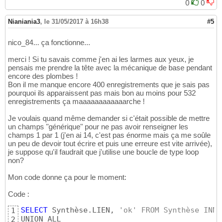
0
0
Nianiania3
,
le 31/05/2017 à 16h38
#5
nico_84... ça fonctionne...
merci ! Si tu savais comme j'en ai les larmes aux yeux, je
pensais me prendre la tête avec la mécanique de base pendant
encore des plombes !
Bon il me manque encore 400 enregistrements que je sais pas
pourquoi ils apparaissent pas mais bon au moins pour 532
enregistrements ça maaaaaaaaaaaarche !
Je voulais quand même demander si c'était possible de mettre
un champs "générique" pour ne pas avoir renseigner les
champs 1 par 1 (j'en ai 14, c'est pas énorme mais ça me soûle
un peu de devoir tout écrire et puis une erreure est vite arrivée),
je suppose qu'il faudrait que j'utilise une boucle de type loop
non?
Mon code donne ça pour le moment:
Code :
SELECT
 Synthèse.LIEN, 
'ok' FROM Synthèse INNE
1
2