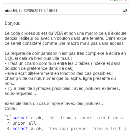
nico84
,
le 30/05/2017 à 10h51
#2
Bonjour,
Le code ci-dessus est du VBA et non une macro cela s'exécute
depuis l'éditeur ou avec un bouton dans une fenêtre. Dans excel
ce serait considéré comme une macro mais pas dans access
La requete de comparaison n'est pas très complexe à écrire en
SQL et cela ira bien plus vite mais :
- il faut un champ commun entre les 2 tables (indexé et sans
doublon de préférence dans ce cas)
- elle s'écrit différemment en fonction des cas possibles :
champ vide ou null, numérique ou alpha, ligne présente ou
non...
- il y a plein de syntaxes possibles : avec jointures externes,
sous-requetes...
exemple dans un cas simple et avec des jointures :
Code :
select
 a.pk, 
'ok' from a inner join b on a.pk
1
2
select
 a.pk, 
'liv non prevue' from a left joi
3