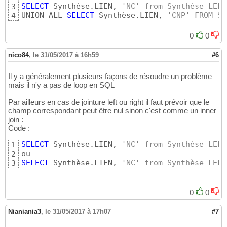
SELECT
 Synthèse.LIEN, 
'NC' from Synthèse LEFT
3
UNION ALL 
SELECT
 Synthèse.LIEN, 
'CNP' FROM Sy
4
0
0
nico84
,
le 31/05/2017 à 16h59
#6
Il y a généralement plusieurs façons de résoudre un problème
mais il n'y a pas de loop en SQL
Par ailleurs en cas de jointure left ou right il faut prévoir que le
champ correspondant peut être nul sinon c'est comme un inner
join :
Code :
SELECT
 Synthèse.LIEN, 
'NC' from Synthèse LEFT
1
2
SELECT
 Synthèse.LIEN, 
'NC' from Synthèse LEFT
3
0
0
Nianiania3
,
le 31/05/2017 à 17h07
#7