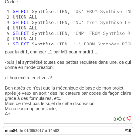
Code :
SELECT
 Synthèse.LIEN, 
'OK' FROM Synthèse INNE
1
2
SELECT
 Synthèse.LIEN, 
'NC' from Synthèse LEFT
3
4
SELECT
 Synthèse.LIEN, 
'CNP' FROM Synthèse RIG
5
6
SELECT
 Synthèse.LIEN, 
' ' FROM Synthèse RIGHT
7
pour lundi 1, changer L1 par M1 pour mardi 1 ...
-puis j'ai synthétisé toutes ces petites requêtes dans une, ce qui
donne en mode création:
et hop exécuter et voilà!
Bon après ce n'est que la mécanique de base de mon projet,
après je veux en sortir des indicateurs par codes de façon claire
grâce à des formulaires, etc.
Mais ce n'est pas le sujet de cette discussion
Merci eaucoup pour l'aide,
A+
0
0
nico84
,
le 01/06/2017 à 14h02
#10