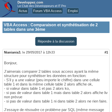
Developpez.com
Le Club des Développeurs et IT Pro
Actus
Forum VBA Access
Emploi
VBA Access
:
Comparaison et synthétisation de 2
tables dans une 3ème
Répondre à la discussion
Nianiania3
,
le 29/05/2017 à 12h33
#1
Bonjour,
J'aimerais comparer 2 tables sous access ayant la même
structure pour synthétiser les données en fonction:
- S'il y a une valeur (peu importe le chiffre) dans une cellule
table 1 et dans la même cellule table 2 alors affiche ok,
- si valeur dans table 1 et pas 2 alors ko,
- si pas de valeur dans table 1 mais dans table 2 alors affiche liv
non prévue
- si pas de valeur dans table 1 ni dans table 2 alors ne rien faire.
J'essaye de résoudre ce problème par SQL (même message