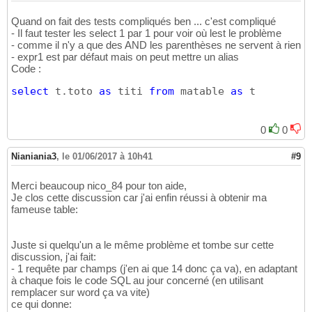
Quand on fait des tests compliqués ben ... c'est compliqué
- Il faut tester les select 1 par 1 pour voir où lest le problème
- comme il n'y a que des AND les parenthèses ne servent à rien
- expr1 est par défaut mais on peut mettre un alias
Code :
select
 t.toto 
as
 titi 
from
 matable 
as
 t
0
0
Nianiania3
,
le 01/06/2017 à 10h41
#9
Merci beaucoup nico_84 pour ton aide,
Je clos cette discussion car j'ai enfin réussi à obtenir ma
fameuse table:
Juste si quelqu'un a le même problème et tombe sur cette
discussion, j'ai fait:
- 1 requête par champs (j'en ai que 14 donc ça va), en adaptant
à chaque fois le code SQL au jour concerné (en utilisant
remplacer sur word ça va vite)
ce qui donne: