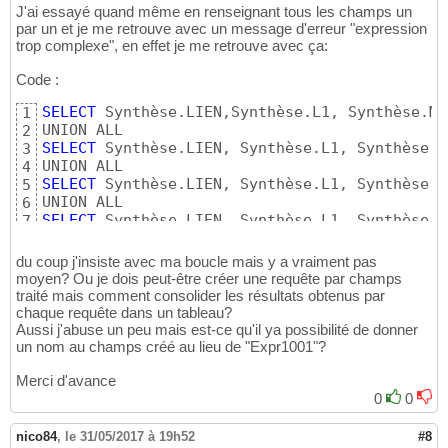
J'ai essayé quand même en renseignant tous les champs un
par un et je me retrouve avec un message d'erreur "expression
trop complexe", en effet je me retrouve avec ça:
Code :
SELECT
 Synthèse.LIEN,Synthèse.L1, Synthèse.M1
1
2
SELECT
 Synthèse.LIEN, Synthèse.L1, Synthèse.M
3
4
SELECT
 Synthèse.LIEN, Synthèse.L1, Synthèse.M
5
6
SELECT
 Synthèse.LIEN, Synthèse.L1, Synthèse.M
7
du coup j'insiste avec ma boucle mais y a vraiment pas
moyen? Ou je dois peut-être créer une requête par champs
traité mais comment consolider les résultats obtenus par
chaque requête dans un tableau?
Aussi j'abuse un peu mais est-ce qu'il ya possibilité de donner
un nom au champs créé au lieu de "Expr1001"?
Merci d'avance
0
0
nico84
,
le 31/05/2017 à 19h52
#8