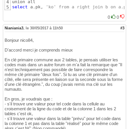
4
select
 a.pk, 
'ko' from a right join b on a.pk
5
0
0
Nianiania3
,
le 30/05/2017 à 11h50
#3
Bonjour nico84,
D'accord merci je comprends mieux
En clé primaire commune aux 2 tables, je pensais utiliser les
codes mais dans un autre forum on m'a fait la remarque que "Il
n'est techniquement pas possible de faire correspondre la
même clé primaire "deux fois". Si tu as une clé primaire d'un
côté, elle sera présente en liaison sur la seconde sous la forme
d'une clé étrangère.", du coup j'avais remis ma clé sur les
numauto.
En gros, je voudrais que :
- s'il trouve une valeur pour tel code dans la cellule au
croisement de la ligne du code et de la colonne 1 dans les 2
tables c'est ok,
- s'il trouve une valeur dans la table "prévu" pour tel code dans
la colonne 1 et pas dans la table "réalisé" pour le même code
alors c'est NC (Non commandé)