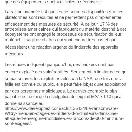
que ces équipements sont « difficiles à sécuriser ».
La raison avancée est que les ressources disponibles sur ces
plateformes sont réduites et ne permettent pas dimplémenter
efficacement des mesures de sécurité. À ce jour, 17 % des
entreprises américaines qui fabriquent du matériel destiné à cet
écosystème ont engagé le processus de sécurisation de leur
matériel. Il sagit de chiffres qui sont encore très bas et qui
nécessitent une réaction urgente de lindustrie des appareils
médicaux.
Les études indiquent quaujourd'hui, des hackers nont pas
encore exploité ces vulnérabilités. Seulement, à linstar de ce qui
se passe avec les exploits « volés » à la NSA, une fois que la
faille est connue du public, elle peut faire lobjet dune exploitation
par des personnes malicieuses. Le dernier exemple le plus
palpable est celui de la divulgation de lexploit MS17-010 qui a
donné naissance au
https://www.developpez.com/actu/136434/Le-ransomware-
WCry-prend-en-otage-des-milliers-d-ordinateurs-dans-une-
attaque-d-envergure-mondiale-des-rancons-de-300-minimum-
sont-exigees/.