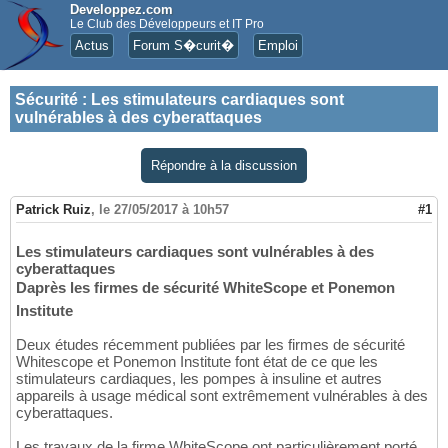
Developpez.com
Le Club des Développeurs et IT Pro
Actus
Forum S�curit�
Emploi
Sécurité
:
Les stimulateurs cardiaques sont
vulnérables à des cyberattaques
Répondre à la discussion
Patrick Ruiz
,
le 27/05/2017 à 10h57
#1
Les stimulateurs cardiaques sont vulnérables à des
cyberattaques
Daprès les firmes de sécurité WhiteScope et Ponemon
Institute
Deux études récemment publiées par les firmes de sécurité
Whitescope et Ponemon Institute font état de ce que les
stimulateurs cardiaques, les pompes à insuline et autres
appareils à usage médical sont extrêmement vulnérables à des
cyberattaques.
Les travaux de la firme WhiteScope ont particulièrement porté