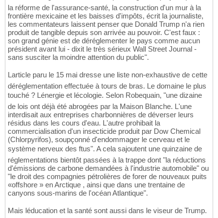
la réforme de l'assurance-santé, la construction d'un mur à la
frontière mexicaine et les baisses d'impôts, écrit la journaliste,
les commentateurs laissent penser que Donald Trump n'a rien
produit de tangible depuis son arrivée au pouvoir. C'est faux :
son grand génie est de déréglementer le pays comme aucun
président avant lui - dixit le très sérieux Wall Street Journal -
sans susciter la moindre attention du public".
Larticle paru le 15 mai dresse une liste non-exhaustive de cette
déréglementation effectuée à tours de bras. Le domaine le plus
touché ? Lénergie et lécologie. Selon Robequain, "une dizaine
de lois ont déjà été abrogées par la Maison Blanche. L'une
interdisait aux entreprises charbonnières de déverser leurs
résidus dans les cours d'eau. L'autre prohibait la
commercialisation d'un insecticide produit par Dow Chemical
(Chlorpyrifos), soupçonné d'endommager le cerveau et le
système nerveux des ftus". A cela sajoutent une quinzaine de
réglementations bientôt passées à la trappe dont "la réductions
d'émissions de carbone demandées à l'industrie automobile" ou
"le droit des compagnies pétrolières de forer de nouveaux puits
«offshore » en Arctique , ainsi que dans une trentaine de
canyons sous-marins de l'océan Atlantique".
Mais léducation et la santé sont aussi dans le viseur de Trump.