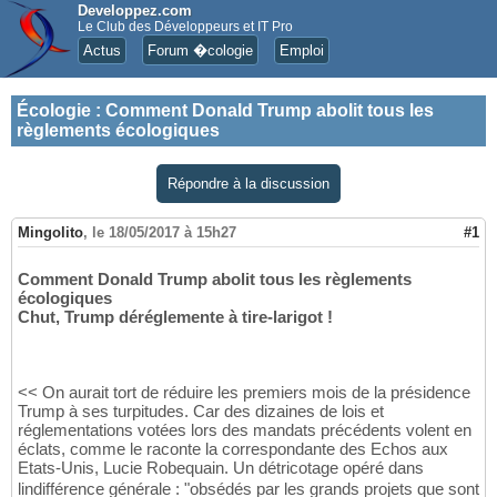
Developpez.com
Le Club des Développeurs et IT Pro
Actus
Forum �cologie
Emploi
Écologie
:
Comment Donald Trump abolit tous les
règlements écologiques
Répondre à la discussion
Mingolito
,
le 18/05/2017 à 15h27
#1
Comment Donald Trump abolit tous les règlements
écologiques
Chut, Trump déréglemente à tire-larigot !
<< On aurait tort de réduire les premiers mois de la présidence
Trump à ses turpitudes. Car des dizaines de lois et
réglementations votées lors des mandats précédents volent en
éclats, comme le raconte la correspondante des Echos aux
Etats-Unis, Lucie Robequain. Un détricotage opéré dans
lindifférence générale : "obsédés par les grands projets que sont