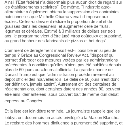
Ainsi "l'Etat fédéral n'a désormais plus aucun droit de regard sur
les établissements scolaires". De même, "l'industrie agro-
alimentaire a également obtenu la suppression des contraintes
nutritionnelles que Michelle Obama venait d'imposer aux
écoles. Celles-ci devaient réduire la proportion de sel et de
graisses dans les déjeuners, et augmenter celle de fruits,
légumes et céréales. Estimé à 3 milliards de dollars sur trois
ans, le programme vient d'être jugé «trop coûteux» et supprimé,
au grand bonheur des fabricants de pizzas et hot-dogs".
Comment ce dérèglement massif est-il possible en si peu de
temps ? Grâce au Congressional Review Act, "dispositif qui
permet d'abroger des mesures votées par les administrations
précédentes à condition qu'elles n'aient pas été publiées depuis
plus de 60 jours au «Journal officiel». La grande chance de
Donald Trump est que l'administration procède rarement au
dépôt officiel des nouvelles lois. Le délai de 60 jours n'est donc
par définition, jamais atteint". Autrement dit, des centaines de
réglementations, dont certaines datent des années 90, peuvent
être ainsi démantelées  sous couvert tout de même dun débat
express au Congrès.
Et la liste est loin dêtre terminée. La journaliste rappelle que les
lobbys ont désormais un accès privilégié à la Maison Blanche.
Le registre des hommes dinfluence a purement été supprimé, et