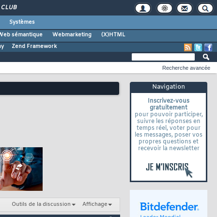
CLUB
Systèmes
Web sémantique
Webmarketing
(X)HTML
ny
Zend Framework
Recherche avancée
Navigation
Inscrivez-vous
gratuitement
pour pouvoir participer,
suivre les réponses en
temps réel, voter pour
les messages, poser vos
propres questions et
recevoir la newsletter
Outils de la discussion
Affichage