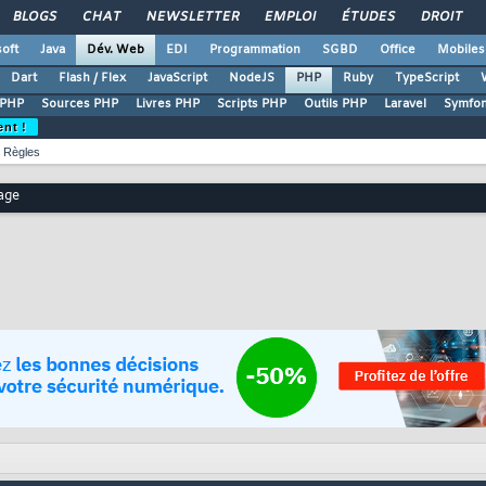
BLOGS
CHAT
NEWSLETTER
EMPLOI
ÉTUDES
DROIT
oft
Java
Dév. Web
EDI
Programmation
SGBD
Office
Mobiles
Dart
Flash / Flex
JavaScript
NodeJS
PHP
Ruby
TypeScript
 PHP
Sources PHP
Livres PHP
Scripts PHP
Outils PHP
Laravel
Symfo
ent !
Règles
age