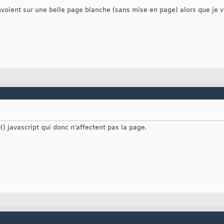
ipt type="text/javascript" language="javascript">
voient sur une belle page blanche (sans mise en page) alors que je vo
  				var temp = "Message envoyé au webmaster"
  				alert(temp)
				</script>'
() javascript qui donc n'affectent pas la page.