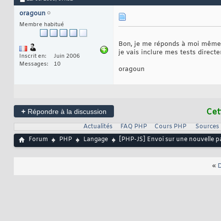
oragoun
Membre habitué
Bon, je me réponds à moi même :
je vais inclure mes tests directe
Inscrit en
Juin 2006
Messages
10
oragoun
+
Cet
Répondre à la discussion
Actualités
FAQ PHP
Cours PHP
Sources
Forum
PHP
Langage
[PHP-JS] Envoi sur une nouvelle p
«
D