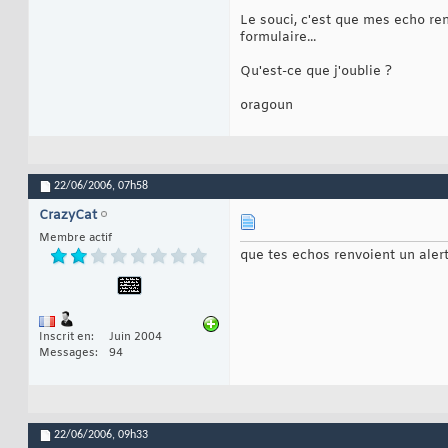
echo
'<scr
19
Le souci, c'est que mes echo ren
20
formulaire...
21
22
Qu'est-ce que j'oublie ?
}
23
....
24
oragoun
22/06/2006,
07h58
CrazyCat
Membre actif
que tes echos renvoient un alert
Inscrit en
Juin 2004
Messages
94
22/06/2006,
09h33