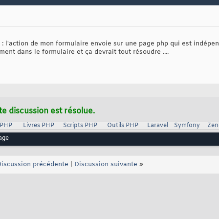
 l'action de mon formulaire envoie sur une page php qui est indépe
ment dans le formulaire et ça devrait tout résoudre ....
te discussion est résolue.
 PHP
Livres PHP
Scripts PHP
Outils PHP
Laravel
Symfony
Zen
age
iscussion précédente
|
Discussion suivante
»