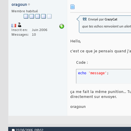
oragoun
Membre habitué
Envoyé par
CrazyCat
que tes echos renvoient un alert
Inscrit en
Juin 2006
Messages
10
Hello,
c'est ce que je pensais quand j'
Code :
echo
'message'
;
ça me fait la même punition... Tu
directement sur envoyer.
oragoun
22/06/2006,
09h52