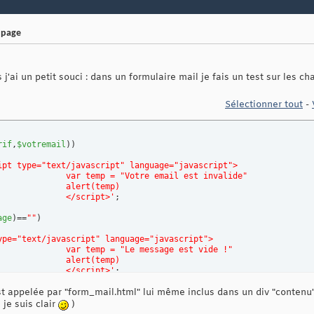
 page
j'ai un petit souci : dans un formulaire mail je fais un test sur les 
Sélectionner tout
-
rif
,
$votremail
)
)
ipt type="text/javascript" language="javascript">
  				var temp = "Votre email est invalide"
  				alert(temp)
				</script>'
age
)
==
""
)
ype="text/javascript" language="javascript">
  				var temp = "Le message est vide !"
  				alert(temp)
				</script>'
st appelée par "form_mail.html" lui même inclus dans un div "contenu"
 je suis clair
)
inataire
,
$objet
,
$message
,
$from
)
;
