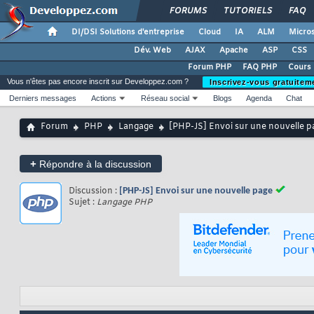
FORUMS
TUTORIELS
FAQ
DI/DSI Solutions d'entreprise
Cloud
IA
ALM
Micros
Dév. Web
AJAX
Apache
ASP
CSS
Forum PHP
FAQ PHP
Cours
Vous n'êtes pas encore inscrit sur Developpez.com ?
Inscrivez-vous gratuitem
Derniers messages
Actions
Réseau social
Blogs
Agenda
Chat
Forum
PHP
Langage
[PHP-JS] Envoi sur une nouvelle p
+
Répondre à la discussion
Discussion :
[PHP-JS] Envoi sur une nouvelle page
Sujet :
Langage PHP