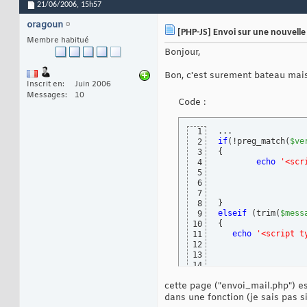
21/06/2006,
15h57
oragoun
[PHP-JS] Envoi sur une nouvelle
Membre habitué
Bonjour,
Bon, c'est surement bateau mais 
Inscrit en
Juin 2006
Messages
10
Code :
1
if
(
!preg_match
(
$ve
2
{
3
echo
'<scr
4
5
6
7
}
8
elseif
(
trim
(
$mess
9
{
10
echo
'<script t
11
12
13
14
}
15
cette page ("envoi_mail.php") e
else
16
{
17
dans une fonction (je sais pas si
        mail
(
$dest
18