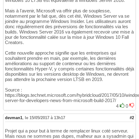
Windows 10 LTSB est équivalente à Windows Server 2016.
Mais à l'avenir, Microsoft va offrir plus de souplesse,
notamment par le fait que, dès cet été, Windows Server va se
joindre au programme Windows Insider. Les utilisateurs auront
donc régulièrement des préversions de fonctionnalités via les
builds. Windows Server 2016 va également recevoir une mise à
jour de fonctionnalité calée sur la mise à jour Windows 10 Fall
Creators.
Cette nouvelle approche signifie que les entreprises qui
souhaitent prendre en main, par exemple, les dernières
améliorations au support de conteneur ou les dernières
fonctionnalités Hyper-V, y compris certaines fonctionnalités déjà
disponibles sur les versions desktop de Windows, ne devront
pas attendre la prochaine version LTSB en 2019.
Source :
https://blogs.technet.microsoft.com/hybridcloud/2017/05/10/windo
server-for-developers-news-from-microsoft-build-2017/
4
0
devman1
,
le 15/05/2017 à 13h17
#2
Projet qui a pour but à terme de remplacer linux coté serveur.
Mais nous ne sommes pas dupes, malheur aux a sysadmin qui