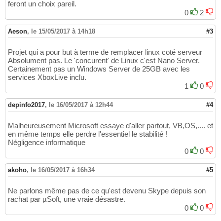
feront un choix pareil.
0
2
Aeson
,
le 15/05/2017 à 14h18
#3
Projet qui a pour but à terme de remplacer linux coté serveur
Absolument pas. Le 'concurent' de Linux c'est Nano Server.
Certainement pas un Windows Server de 25GB avec les
services XboxLive inclu.
1
0
depinfo2017
,
le 16/05/2017 à 12h44
#4
Malheureusement Microsoft essaye d'aller partout, VB,OS,.... et
en même temps elle perdre l'essentiel le stabilité !
Négligence informatique
0
0
akoho
,
le 16/05/2017 à 16h34
#5
Ne parlons même pas de ce qu'est devenu Skype depuis son
rachat par µSoft, une vraie désastre.
0
0