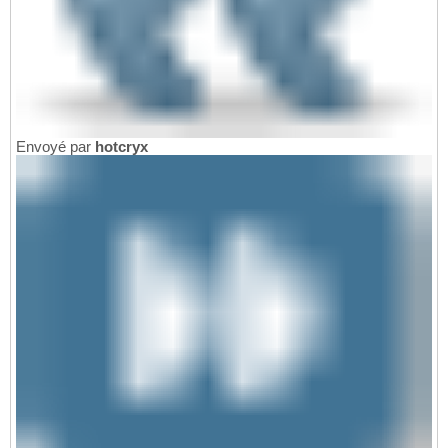
Envoyé par
hotcryx