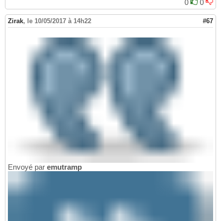
0
0
Zirak
,
le 10/05/2017 à 14h22
#67
Envoyé par
emutramp