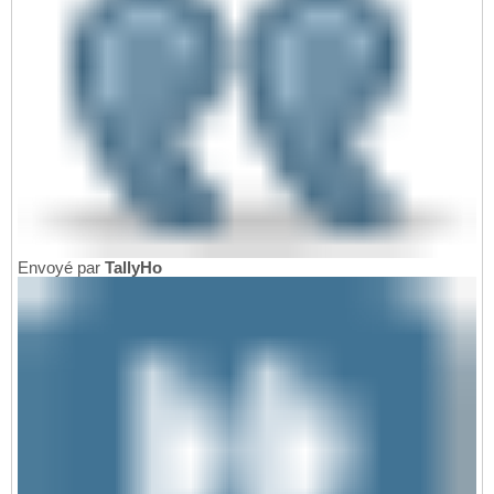
Envoyé par
TallyHo