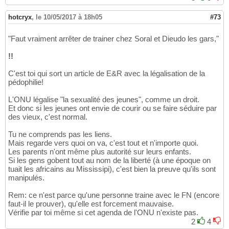
hotcryx
,
le 10/05/2017 à 18h05
#73
"Faut vraiment arrêter de trainer chez Soral et Dieudo les gars,"
!!
C'est toi qui sort un article de E&R avec la légalisation de la
pédophilie!
L'ONU légalise "la sexualité des jeunes", comme un droit.
Et donc si les jeunes ont envie de courir ou se faire séduire par
des vieux, c'est normal.
Tu ne comprends pas les liens.
Mais regarde vers quoi on va, c'est tout et n'importe quoi.
Les parents n'ont même plus autorité sur leurs enfants.
Si les gens gobent tout au nom de la liberté (à une époque on
tuait les africains au Mississipi), c'est bien la preuve qu'ils sont
manipulés.
Rem: ce n'est parce qu'une personne traine avec le FN (encore
faut-il le prouver), qu'elle est forcement mauvaise.
Vérifie par toi même si cet agenda de l'ONU n'existe pas.
2
4