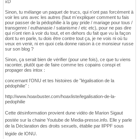
xD
Sinon, tu mélange un paquet de trucs, qui n'ont pas forcément à
voir les uns avec les autres (faut m'expliquer comment tu fais
pour passer de la pédophilie à la gay pride / mariage pour tous /
transgenre / euthanasie / satanisme / etc etc), pour ne pas dire
qui n'ont rien à voir du tout, et en dehors du fait que vu la façon
dont tu en parle, tu dois être contre tout ça, je ne vois ni où tu
veux en venir, ni en quoi cela donne raison à ce monsieur russe
sur son blog ?
Sinon, ça serait bien de vérifier (pour une fois), ce que tu viens
raconter, plutôt que de faire comme tes copains conspi et
propager des intox :
concernant l'ONU et tes histoires de "légalisation de la
pédophilie" :
http://www.hoaxbuster.com/hoaxliste/legalisation-de-la-
pedophilie
Cette désinformation provient dune vidéo de Marion Sigaut
postée sur la chaine Youtube de Media-presse.info. Elle y parle
de la Déclaration des droits sexuels, établie par lIPPF sous
légide de lONU.