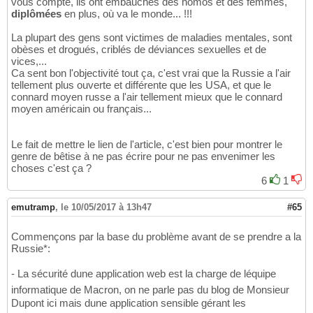
vous compte, ils ont embauchés des homos et des femmes,
diplômées
en plus, où va le monde... !!!
La plupart des gens sont victimes de maladies mentales, sont
obèses et drogués, criblés de déviances sexuelles et de
vices,...
Ca sent bon l'objectivité tout ça, c'est vrai que la Russie a l'air
tellement plus ouverte et différente que les USA, et que le
connard moyen russe a l'air tellement mieux que le connard
moyen américain ou français...
Le fait de mettre le lien de l'article, c'est bien pour montrer le
genre de bêtise à ne pas écrire pour ne pas envenimer les
choses c'est ça ?
6
1
emutramp
,
le 10/05/2017 à 13h47
#65
Commençons par la base du problème avant de se prendre a la
Russie*:
- La sécurité dune application web est la charge de léquipe
informatique de Macron, on ne parle pas du blog de Monsieur
Dupont ici mais dune application sensible gérant les