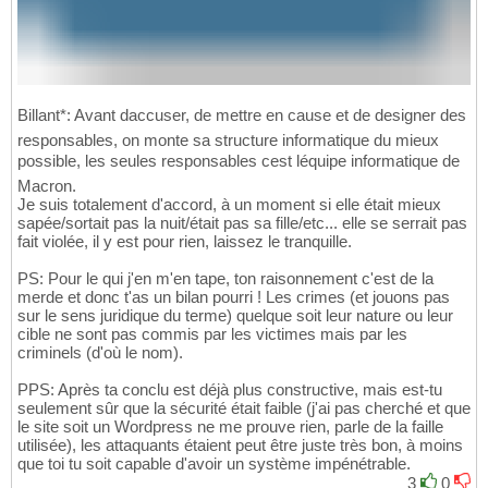
Billant*: Avant daccuser, de mettre en cause et de designer des
responsables, on monte sa structure informatique du mieux
possible, les seules responsables cest léquipe informatique de
Macron.
Je suis totalement d'accord, à un moment si elle était mieux
sapée/sortait pas la nuit/était pas sa fille/etc... elle se serrait pas
fait violée, il y est pour rien, laissez le tranquille.
PS: Pour le qui j'en m'en tape, ton raisonnement c'est de la
merde et donc t'as un bilan pourri ! Les crimes (et jouons pas
sur le sens juridique du terme) quelque soit leur nature ou leur
cible ne sont pas commis par les victimes mais par les
criminels (d'où le nom).
PPS: Après ta conclu est déjà plus constructive, mais est-tu
seulement sûr que la sécurité était faible (j'ai pas cherché et que
le site soit un Wordpress ne me prouve rien, parle de la faille
utilisée), les attaquants étaient peut être juste très bon, à moins
que toi tu soit capable d'avoir un système impénétrable.
3
0