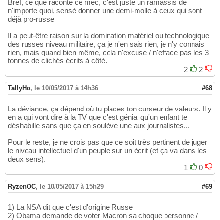
Bref, ce que raconte ce mec, c'est juste un ramassis de
n'importe quoi, sensé donner une demi-molle à ceux qui sont
déjà pro-russe.
Il a peut-être raison sur la domination matériel ou technologique
des russes niveau militaire, ça je n'en sais rien, je n'y connais
rien, mais quand bien même, cela n'excuse / n'efface pas les 3
tonnes de clichés écrits à côté.
2
2
TallyHo
,
le 10/05/2017 à 14h36
#68
La déviance, ça dépend où tu places ton curseur de valeurs. Il y
en a qui vont dire à la TV que c'est génial qu'un enfant te
déshabille sans que ça en soulève une aux journalistes...
Pour le reste, je ne crois pas que ce soit très pertinent de juger
le niveau intellectuel d'un peuple sur un écrit (et ça va dans les
deux sens).
1
0
RyzenOC
,
le 10/05/2017 à 15h29
#69
1) La NSA dit que c'est d'origine Russe
2) Obama demande de voter Macron sa choque personne /