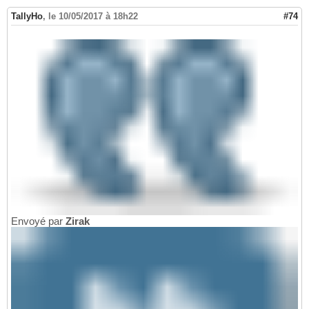
TallyHo
,
le 10/05/2017 à 18h22
#74
Envoyé par
Zirak