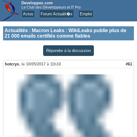
Developpez.com
Le Club des Développeurs et IT Pro
Actus
Forum Actualit�s
Emploi
Actualités
:
Macron Leaks : WikiLeaks publie plus de
21 000 emails certifiés comme fiables
Répondre à la discussion
hotcryx
,
le 10/05/2017 à 11h10
#61