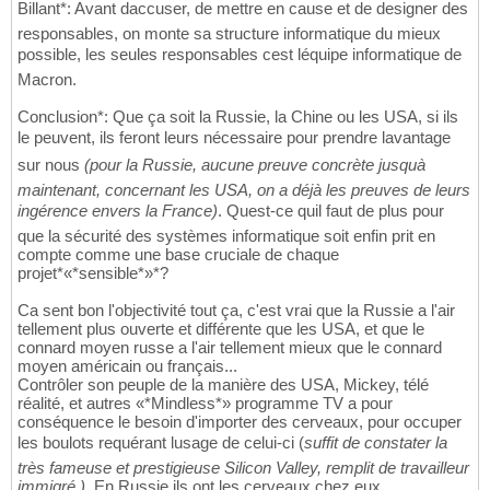
Billant*: Avant daccuser, de mettre en cause et de designer des
responsables, on monte sa structure informatique du mieux
possible, les seules responsables cest léquipe informatique de
Macron.
Conclusion*: Que ça soit la Russie, la Chine ou les USA, si ils
le peuvent, ils feront leurs nécessaire pour prendre lavantage
sur nous
(pour la Russie, aucune preuve concrète jusquà
maintenant, concernant les USA, on a déjà les preuves de leurs
ingérence envers la France)
. Quest-ce quil faut de plus pour
que la sécurité des systèmes informatique soit enfin prit en
compte comme une base cruciale de chaque
projet*«*sensible*»*?
Ca sent bon l'objectivité tout ça, c'est vrai que la Russie a l'air
tellement plus ouverte et différente que les USA, et que le
connard moyen russe a l'air tellement mieux que le connard
moyen américain ou français...
Contrôler son peuple de la manière des USA, Mickey, télé
réalité, et autres «*Mindless*» programme TV a pour
conséquence le besoin d'importer des cerveaux, pour occuper
les boulots requérant lusage de celui-ci (
suffit de constater la
très fameuse et prestigieuse Silicon Valley, remplit de travailleur
immigré.)
. En Russie ils ont les cerveaux chez eux.