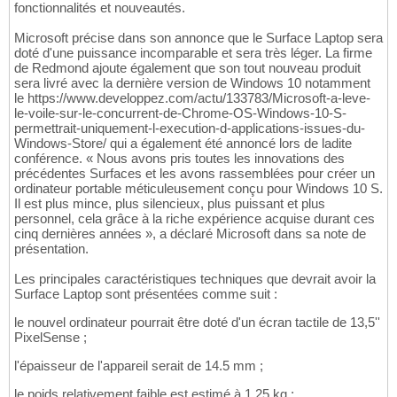
fonctionnalités et nouveautés.
Microsoft précise dans son annonce que le Surface Laptop sera
doté d'une puissance incomparable et sera très léger. La firme
de Redmond ajoute également que son tout nouveau produit
sera livré avec la dernière version de Windows 10 notamment
le https://www.developpez.com/actu/133783/Microsoft-a-leve-
le-voile-sur-le-concurrent-de-Chrome-OS-Windows-10-S-
permettrait-uniquement-l-execution-d-applications-issues-du-
Windows-Store/ qui a également été annoncé lors de ladite
conférence. « Nous avons pris toutes les innovations des
précédentes Surfaces et les avons rassemblées pour créer un
ordinateur portable méticuleusement conçu pour Windows 10 S.
Il est plus mince, plus silencieux, plus puissant et plus
personnel, cela grâce à la riche expérience acquise durant ces
cinq dernières années », a déclaré Microsoft dans sa note de
présentation.
Les principales caractéristiques techniques que devrait avoir la
Surface Laptop sont présentées comme suit :
le nouvel ordinateur pourrait être doté d'un écran tactile de 13,5''
PixelSense ;
l'épaisseur de l'appareil serait de 14.5 mm ;
le poids relativement faible est estimé à 1,25 kg ;