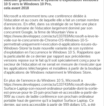
10 S vers le Windows 10 Pro,
cela avant 2018
Microsoft a récemment tenu une conférence dédiée à
l'éducation et au cours de laquelle elle a fait un certain nombre
d'annonces. En effet, dans sa stratégie de se faire une place
dans le domaine de l'éducation largement dominé par son
concurrent Google, la firme de Mountain View a
https://www.developpez.com/actu/133783/Microsoft-a-leve-le-
voile-sur-le-concurrent-de-Chrome-OS-Windows-10-S-
permettrait-uniquement-l-execution-d-applications-issues-du-
Windows-Store/ la toute nouvelle variante de son système
d'exploitation en l'occurrence le Windows 10 S. Rappelons que
la particularité de ce dernier par rapport aux précédentes
versions repose sur le fait qu'il soit spécialement conçu pour le
secteur de l'éducation et ne serait en mesure de n'exécuter que
les applications téléchargées et installées à partir de la boutique
d'applications de Windows notamment le Windows Store.
En plus de l'annonce du Windows 10 S, Microsoft a
https://www.developpez.com/actu/133743/Microsoft-devoile-
Surface-Laptop-son-nouvel-ordinateur-portable-dont-la-sortie-
est-prevue-pour-le-15-juin-prochain-et-accessible-a-partir-de-
999/ au cours de ladite conférence son prochain ordinateur
portable haut de gamme qu'il a baptisé Surface Laptop. Ce
dernier, qui sera accessible à partir de 999 dollars US, a été