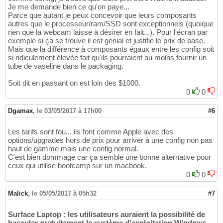
Je me demande bien ce qu'on paye...
Parce que autant je peux concevoir que leurs composants
autres que le processeur/ram/SSD sont exceptionnels (quoique
rien que la webcam laisse à désirer en fait...). Pour l'écran par
exemple si ça se trouve il est génial et justifie le prix de base.
Mais que la différence à composants égaux entre les config soit
si ridiculement élevée fait qu'ils pourraient au moins fournir un
tube de vaseline dans le packaging.
Soit dit en passant on est loin des $1000.
0
0
Dgamax
,
le 03/05/2017 à 17h00
#6
Les tarifs sont fou... ils font comme Apple avec des
options/upgrades hors de prix pour arriver à une config non pas
haut de gamme mais une config normal.
C'est bien dommage car ça semble une bonne alternative pour
ceux qui utilise bootcamp sur un macbook.
0
0
Malick
,
le 05/05/2017 à 05h32
#7
Surface Laptop : les utilisateurs auraient la possibilité de
basculer gratuitement le système d'exploitation Windows