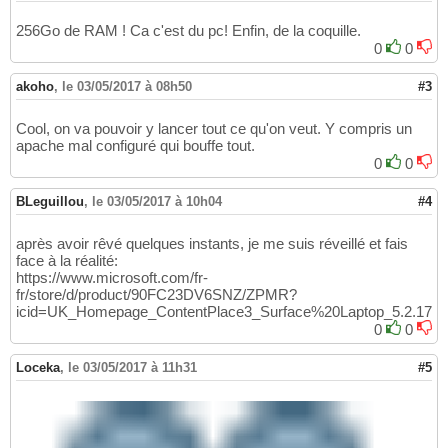
256Go de RAM ! Ca c'est du pc! Enfin, de la coquille.
0
0
akoho
,
le 03/05/2017 à 08h50
#3
Cool, on va pouvoir y lancer tout ce qu'on veut. Y compris un
apache mal configuré qui bouffe tout.
0
0
BLeguillou
,
le 03/05/2017 à 10h04
#4
après avoir rêvé quelques instants, je me suis réveillé et fais
face à la réalité:
https://www.microsoft.com/fr-
fr/store/d/product/90FC23DV6SNZ/ZPMR?
icid=UK_Homepage_ContentPlace3_Surface%20Laptop_5.2.17
0
0
Loceka
,
le 03/05/2017 à 11h31
#5