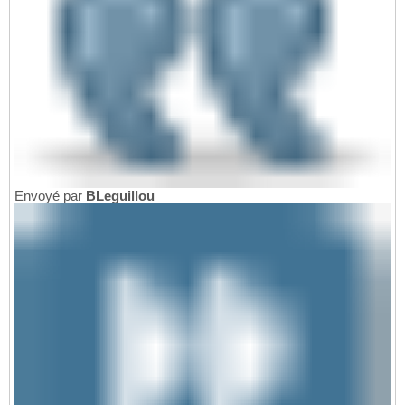
Envoyé par
BLeguillou