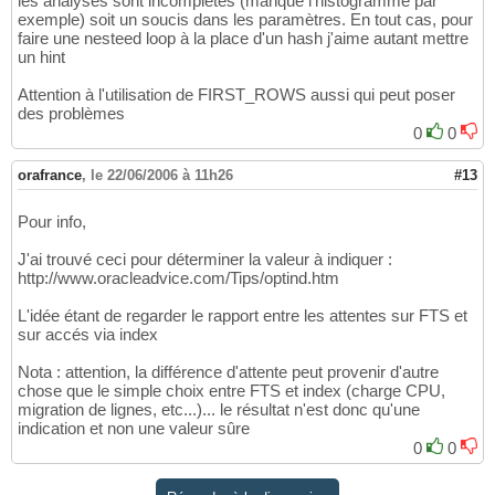
les analyses sont incomplétes (manque l'histogramme par
exemple) soit un soucis dans les paramètres. En tout cas, pour
faire une nesteed loop à la place d'un hash j'aime autant mettre
un hint
Attention à l'utilisation de FIRST_ROWS aussi qui peut poser
des problèmes
0
0
orafrance
,
le 22/06/2006 à 11h26
#13
Pour info,
J'ai trouvé ceci pour déterminer la valeur à indiquer :
http://www.oracleadvice.com/Tips/optind.htm
L'idée étant de regarder le rapport entre les attentes sur FTS et
sur accés via index
Nota : attention, la différence d'attente peut provenir d'autre
chose que le simple choix entre FTS et index (charge CPU,
migration de lignes, etc...)... le résultat n'est donc qu'une
indication et non une valeur sûre
0
0