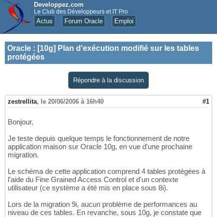
Developpez.com
Le Club des Développeurs et IT Pro
Actus
Forum Oracle
Emploi
Oracle
:
[10g] Plan d'exécution modifié sur les tables
protégées
Répondre à la discussion
zestrellita
,
le 20/06/2006 à 16h40
#1
Bonjour,
Je teste depuis quelque temps le fonctionnement de notre
application maison sur Oracle 10g, en vue d'une prochaine
migration.
Le schéma de cette application comprend 4 tables protégées à
l'aide du Fine Grained Access Control et d'un contexte
utilisateur (ce système a été mis en place sous 8i).
Lors de la migration 9i, aucun problème de performances au
niveau de ces tables. En revanche, sous 10g, je constate que