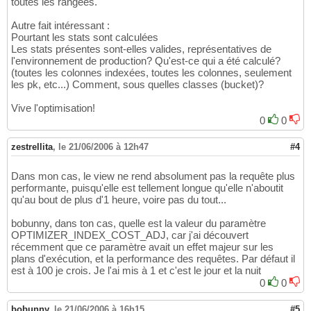
toutes les rangées.
Autre fait intéressant :
Pourtant les stats sont calculées
Les stats présentes sont-elles valides, représentatives de
l'environnement de production? Qu'est-ce qui a été calculé?
(toutes les colonnes indexées, toutes les colonnes, seulement
les pk, etc...) Comment, sous quelles classes (bucket)?
Vive l'optimisation!
0
0
zestrellita
,
le 21/06/2006 à 12h47
#4
Dans mon cas, le view ne rend absolument pas la requête plus
performante, puisqu'elle est tellement longue qu'elle n'aboutit
qu'au bout de plus d'1 heure, voire pas du tout...
bobunny, dans ton cas, quelle est la valeur du paramètre
OPTIMIZER_INDEX_COST_ADJ, car j'ai découvert
récemment que ce paramètre avait un effet majeur sur les
plans d'exécution, et la performance des requêtes. Par défaut il
est à 100 je crois. Je l'ai mis à 1 et c'est le jour et la nuit
0
0
bobunny
,
le 21/06/2006 à 16h15
#5