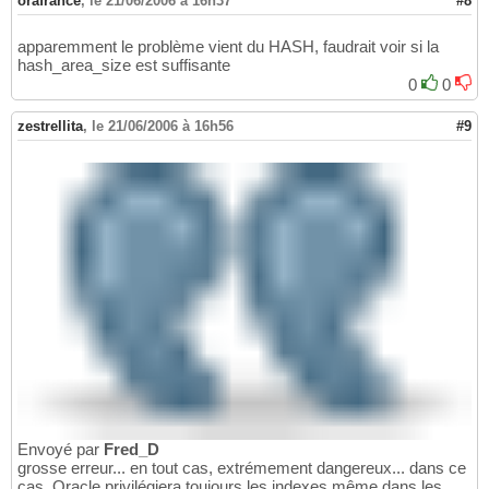
orafrance
,
le 21/06/2006 à 16h37
#8
apparemment le problème vient du HASH, faudrait voir si la
hash_area_size est suffisante
0
0
zestrellita
,
le 21/06/2006 à 16h56
#9
Envoyé par
Fred_D
grosse erreur... en tout cas, extrémement dangereux... dans ce
cas, Oracle privilégiera toujours les indexes même dans les