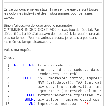
En ce qui concerne les stats, il me semble que ce sont toutes
les colonnes indexés et des histogrammes pour certaines
tables.
Sinon j'ai essayé de jouer avec le paramètre
OPTIMIZER_INDEX_COST_ADJ, et pas trop de résultat. Par
défaut il était à 50. J'ai essayé de mettre à 1, la requête prenait
plus de temps. Pour les autres valeurs, je restais à peu dans
les mêmes temps d'exécution.
Voicic ma requête :
Code :
INSERT
INTO
 txtnresrebdettpe

1
(
numres, idftra, coddev, datdeb,
2
             coddevres, resreb
)
3
SELECT
   :b1, tmpresreb.idftra, tmpresreb
4
            MAX 
(
cal.datcal
)
, MAX 
(
cal.datca
5
            qcv.qte, tmpresreb.valtau, tmpre
6
            -qcv.qte * 
(
tmpresreb.valtau / 
1
7
FROM
 txtntmpresrebtpe tmpresreb, txtn
8
WHERE
 qcv.idfcps = tmpresreb.idfcps

9
AND
 tmpresreb.indmodpai = 
'F'
10