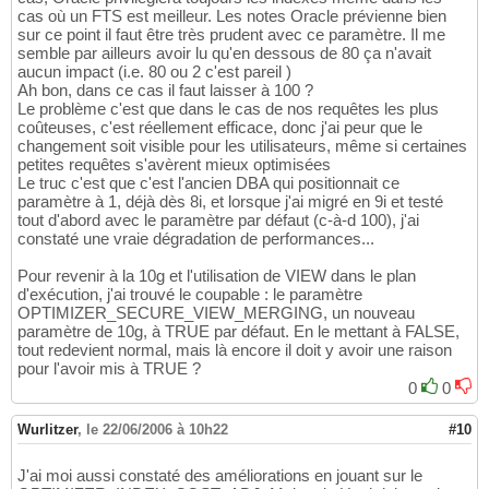
cas où un FTS est meilleur. Les notes Oracle prévienne bien
sur ce point il faut être très prudent avec ce paramètre. Il me
semble par ailleurs avoir lu qu'en dessous de 80 ça n'avait
aucun impact (i.e. 80 ou 2 c'est pareil )
Ah bon, dans ce cas il faut laisser à 100 ?
Le problème c'est que dans le cas de nos requêtes les plus
coûteuses, c'est réellement efficace, donc j'ai peur que le
changement soit visible pour les utilisateurs, même si certaines
petites requêtes s'avèrent mieux optimisées
Le truc c'est que c'est l'ancien DBA qui positionnait ce
paramètre à 1, déjà dès 8i, et lorsque j'ai migré en 9i et testé
tout d'abord avec le paramètre par défaut (c-à-d 100), j'ai
constaté une vraie dégradation de performances...
Pour revenir à la 10g et l'utilisation de VIEW dans le plan
d'exécution, j'ai trouvé le coupable : le paramètre
OPTIMIZER_SECURE_VIEW_MERGING, un nouveau
paramètre de 10g, à TRUE par défaut. En le mettant à FALSE,
tout redevient normal, mais là encore il doit y avoir une raison
pour l'avoir mis à TRUE ?
0
0
Wurlitzer
,
le 22/06/2006 à 10h22
#10
J'ai moi aussi constaté des améliorations en jouant sur le