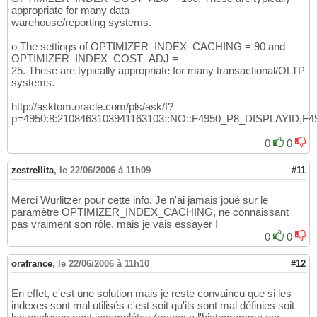
appropriate for many data
warehouse/reporting systems.
o The settings of OPTIMIZER_INDEX_CACHING = 90 and
OPTIMIZER_INDEX_COST_ADJ =
25. These are typically appropriate for many transactional/OLTP
systems.
http://asktom.oracle.com/pls/ask/f?
p=4950:8:2108463103941163103::NO::F4950_P8_DISPLAYID,F
0
0
zestrellita
,
le 22/06/2006 à 11h09
#11
Merci Wurlitzer pour cette info. Je n'ai jamais joué sur le
paramètre OPTIMIZER_INDEX_CACHING, ne connaissant
pas vraiment son rôle, mais je vais essayer !
0
0
orafrance
,
le 22/06/2006 à 11h10
#12
En effet, c'est une solution mais je reste convaincu que si les
indexes sont mal utilisés c'est soit qu'ils sont mal définies soit