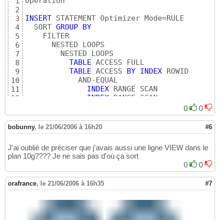
Operation	                         
1
2
INSERT
 STATEMENT Optimizer Mode=RULE		  	 	 	 	      	             	 

3
  SORT 
GROUP
BY
4
    FILTER		  	 	 	 	      	             	 

5
      NESTED LOOPS		  	 	 	 	      	             	 

6
        NESTED LOOPS		  	 	 	 	      	             	 

7
TABLE
 ACCESS FULL	                    OPS$TPESAGE.TXTNTMPRESREBTPE	  	 	 	 	      	             	 

8
TABLE
 ACCESS 
BY
INDEX
 ROWID	          OPS$TPESAGE.TXTNQCVTPE	  	 	 	 	      	             	 

9
            AND-EQUAL		  	 	 	 	      	             	 

10
INDEX
 RANGE SCAN	                OPS$TPESAGE.CXTNQCVTPE_1ID	  	 	 	 	      	             	 

11
INDEX
 RANGE SCAN	                OPS$TPESAGE.CXTNQCVTPE_2ID	  	 	 	 	      	             	 

12
                SORT AGGREGATE		  	 	 	 	      	             	 

13
0
0
TABLE
 ACCESS 
BY
INDEX
 ROWID	  OPS$TPESAGE.TXTNQCVTPE	  	 	 	 	      	      
14
INDEX
 RANGE SCAN	          OPS$TPESAGE.CXTNQCVTPE_1ID	  	 	 	 	      	             	 

15
bobunny
,
le 21/06/2006 à 16h20
#6
INDEX
 RANGE SCAN	                      OPS$TPESAGE.CXTNCALTPE_1ID	  	 	 	 	      	             	 

16
TABLE
 ACCESS FULL	            
17
J'ai oublié de préciser que j'avais aussi une ligne VIEW dans le
plan 10g???? Je ne sais pas d'où ça sort
0
0
orafrance
,
le 21/06/2006 à 16h35
#7