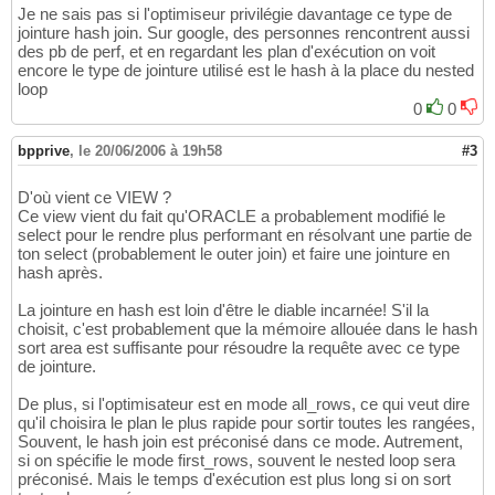
Je ne sais pas si l'optimiseur privilégie davantage ce type de
jointure hash join. Sur google, des personnes rencontrent aussi
des pb de perf, et en regardant les plan d'exécution on voit
encore le type de jointure utilisé est le hash à la place du nested
loop
0
0
bpprive
,
le 20/06/2006 à 19h58
#3
D'où vient ce VIEW ?
Ce view vient du fait qu'ORACLE a probablement modifié le
select pour le rendre plus performant en résolvant une partie de
ton select (probablement le outer join) et faire une jointure en
hash après.
La jointure en hash est loin d'être le diable incarnée! S'il la
choisit, c'est probablement que la mémoire allouée dans le hash
sort area est suffisante pour résoudre la requête avec ce type
de jointure.
De plus, si l'optimisateur est en mode all_rows, ce qui veut dire
qu'il choisira le plan le plus rapide pour sortir toutes les rangées,
Souvent, le hash join est préconisé dans ce mode. Autrement,
si on spécifie le mode first_rows, souvent le nested loop sera
préconisé. Mais le temps d'exécution est plus long si on sort