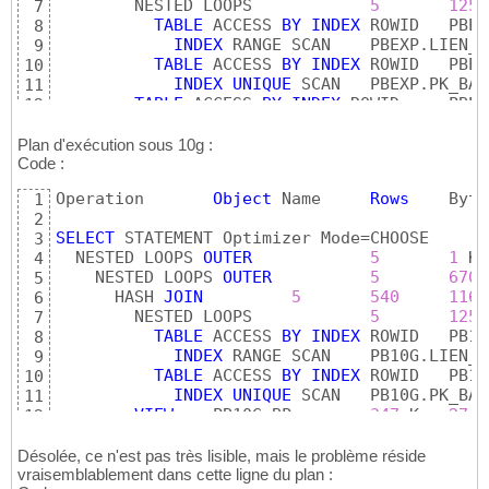
        NESTED LOOPS		
5
125
7
TABLE
 ACCESS 
BY
INDEX
8
INDEX
9
TABLE
 ACCESS 
BY
INDEX
10
INDEX
UNIQUE
11
TABLE
 ACCESS 
BY
INDEX
12
INDEX
UNIQUE
 SCA
13
TABLE
 ACCESS 
BY
INDEX
14
Plan d'exécution sous 10g :
INDEX
UNIQUE
 SCA
Code :
15
TABLE
 ACCESS 
BY
INDEX
 ROWID	P
16
Operation	
Object
 Name	
Rows
1
INDEX
UNIQUE
 SCAN	PBEXP.PK_BP	
1
17
2
SELECT
 STATEMENT Optimizer
3
  NESTED LOOPS 
OUTER
5
1
4
    NESTED LOOPS 
OUTER
5
670
5
      HASH 
JOIN
5
540
1163
6
        NESTED LOOPS		
5
125
7
TABLE
 ACCESS 
BY
INDEX
8
INDEX
9
TABLE
 ACCESS 
BY
INDEX
10
INDEX
UNIQUE
11
VIEW
	PB10G.BP	
347
 K	
27
12
TABLE
 ACCESS FUL
13
TABLE
 ACCESS 
BY
INDEX
14
Désolée, ce n'est pas très lisible, mais le problème réside
INDEX
UNIQUE
 SCA
vraisemblablement dans cette ligne du plan :
15