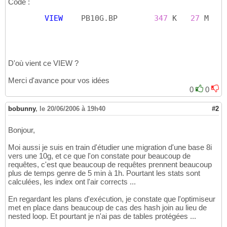
Code :
TABLE
 ACCESS 
BY
INDEX
 ROWID	P
16
INDEX
UNIQUE
 SCAN	PB10G.PK_BP	
1
17
VIEW
	PB10G.BP	
347
 K	
27
 M	
D'où vient ce VIEW ?
Merci d'avance pour vos idées
0
0
bobunny
,
le 20/06/2006 à 19h40
#2
Bonjour,
Moi aussi je suis en train d'étudier une migration d'une base 8i
vers une 10g, et ce que l'on constate pour beaucoup de
requêtes, c'est que beaucoup de requêtes prennent beaucoup
plus de temps genre de 5 min à 1h. Pourtant les stats sont
calculées, les index ont l'air corrects ...
En regardant les plans d'exécution, je constate que l'optimiseur
met en place dans beaucoup de cas des hash join au lieu de
nested loop. Et pourtant je n'ai pas de tables protégées ...