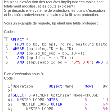
les plans d'exécution des requêtes impliquant ces tables sont
totalement modifiés, et les coûts explosent !
Si je désactive le système de protection, les plans d'exécution
et les coûts redeviennent similaires à la 9i avec protection.
Voici un example de requête, bp étant une table protégée :
Code :
SELECT
 *

1
FROM
 bp bp, bp bp1, ro ro, baitclng baitcln
2
WHERE
(
baitclng.ID = bp.ID
)
3
AND
(
bp.id_bp_sup = bp1.ID
(
+
)
)
4
AND
(
bp.id_ro = ro.ID
(
+
)
)
5
AND
(
(
bpusesbo.id_bo = :
"SYS_B_0"
)
AND
(
bp
6
Plan d'exécution sous 9i :
Code :
Operation	
Object
 Name	
Rows
1
2
SELECT
 STATEMENT Optimizer
3
  NESTED LOOPS 
OUTER
5
1
4
    NESTED LOOPS 
OUTER
5
670
5
      NESTED LOOPS		
5
540
6