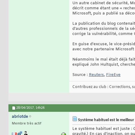
Un autre cabinet de sécurité, Mc
décrit comme étant une « recherc
Microsoft, puis a publié sa décou
La publication du blog contenait
d’autres professionnels de la s
corrige la vulnérabilité, comme O
En guise d’excuse, le vice-prés
avec notre partenaire Microsoft 
Néanmoins le mal était déjà fait
expliqué John Hultquist, cherche
Source :
Reuters
,
FireEye
Contribuez au club : Corrections, sug
28/04/2017,
14h26
abriotde
Système habituel est le meilleur
Membre très actif
Le système habituel est juste : 
gravité.) En cas d’inaction, on 