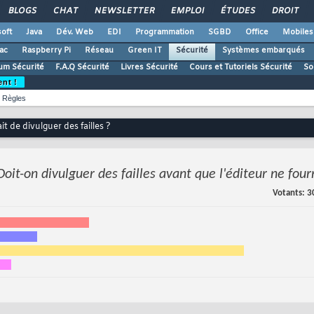
BLOGS
CHAT
NEWSLETTER
EMPLOI
ÉTUDES
DROIT
oft
Java
Dév. Web
EDI
Programmation
SGBD
Office
Mobiles
ac
Raspberry Pi
Réseau
Green IT
Sécurité
Systèmes embarqués
um Sécurité
F.A.Q Sécurité
Livres Sécurité
Cours et Tutoriels Sécurité
So
ent !
Règles
t de divulguer des failles ?
Doit-on divulguer des failles avant que l'éditeur ne four
Votants
3