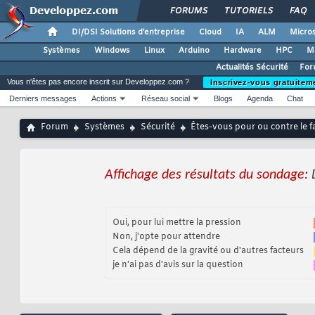
FORUMS
TUTORIELS
FAQ
DI/DSI Solutions d'entreprise
Cloud
IA
ALM
Micros
Systèmes
Windows
Linux
Arduino
Hardware
HPC
M
Actualités Sécurité
For
Vous n'êtes pas encore inscrit sur Developpez.com ?
Inscrivez-vous gratuitem
Derniers messages
Actions
Réseau social
Blogs
Agenda
Chat
Forum
Systèmes
Sécurité
Êtes-vous pour ou contre le fai
Affichage des résultats du sondage:
Oui, pour lui mettre la pression
Non, j'opte pour attendre
Cela dépend de la gravité ou d'autres facteurs
je n'ai pas d'avis sur la question