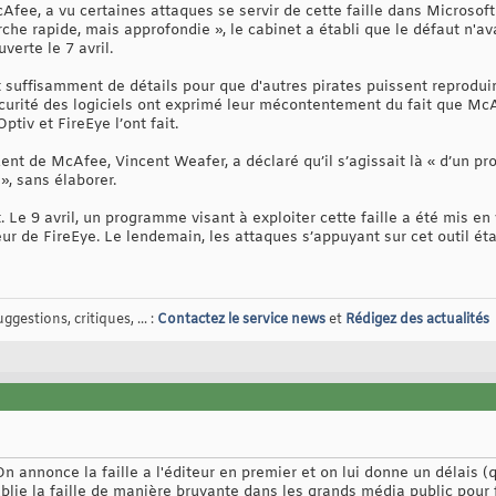
Afee, a vu certaines attaques se servir de cette faille dans Microsoft 
he rapide, mais approfondie », le cabinet a établi que le défaut n'ava
verte le 7 avril.
 suffisamment de détails pour que d'autres pirates puissent reproduir
écurité des logiciels ont exprimé leur mécontentement du fait que Mc
ptiv et FireEye l’ont fait.
ident de McAfee, Vincent Weafer, a déclaré qu’il s’agissait là « d’un
», sans élaborer.
. Le 9 avril, un programme visant à exploiter cette faille a été mis en
ur de FireEye. Le lendemain, les attaques s’appuyant sur cet outil éta
gestions, critiques, ... :
Contactez le service news
et
Rédigez des actualités
On annonce la faille a l'éditeur en premier et on lui donne un délais (
publie la faille de manière bruyante dans les grands média public pour