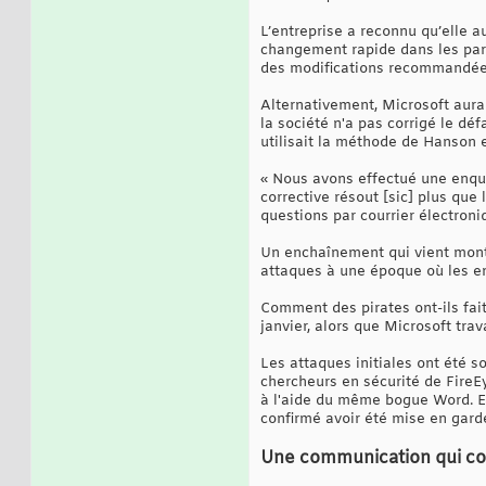
L’entreprise a reconnu qu’elle a
changement rapide dans les param
des modifications recommandées,
Alternativement, Microsoft aurai
la société n'a pas corrigé le dé
utilisait la méthode de Hanson e
« Nous avons effectué une enquê
corrective résout [sic] plus que
questions par courrier électroni
Un enchaînement qui vient montr
attaques à une époque où les e
Comment des pirates ont-ils fai
janvier, alors que Microsoft tra
Les attaques initiales ont été 
chercheurs en sécurité de FireEy
à l'aide du même bogue Word. En 
confirmé avoir été mise en garde
Une communication qui co