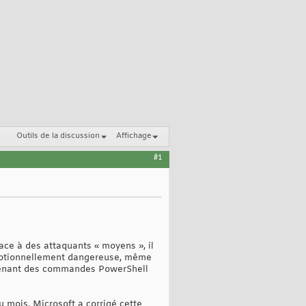
Outils de la discussion
Affichage
#1
ace à des attaquants « moyens », il
xceptionnellement dangereuse, même
contenant des commandes PowerShell
u mois, Microsoft a corrigé cette