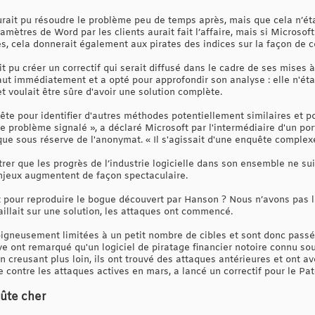
urait pu résoudre le problème peu de temps après, mais que cela n’étai
ètres de Word par les clients aurait fait l’affaire, mais si Microsoft
 cela donnerait également aux pirates des indices sur la façon de c
t pu créer un correctif qui serait diffusé dans le cadre de ses mises 
faut immédiatement et a opté pour approfondir son analyse : elle n'ét
t voulait être sûre d'avoir une solution complète.
te pour identifier d'autres méthodes potentiellement similaires et p
 le problème signalé », a déclaré Microsoft par l'intermédiaire d'un po
que sous réserve de l'anonymat. « Il s'agissait d'une enquête complexe
er que les progrès de l’industrie logicielle dans son ensemble ne su
njeux augmentent de façon spectaculaire.
t pour reproduire le bogue découvert par Hanson ? Nous n’avons pas la
vaillait sur une solution, les attaques ont commencé.
soigneusement limitées à un petit nombre de cibles et sont donc passé
e ont remarqué qu'un logiciel de piratage financier notoire connu so
creusant plus loin, ils ont trouvé des attaques antérieures et ont ave
 contre les attaques actives en mars, a lancé un correctif pour le Pat
ûte cher