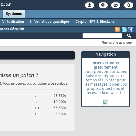
CLUB
Systèmes
Virtualisation
Informatique quantique
Crypto, NFT & Blockchain
urces Sécurité
Recherche avancée
Navigation
Inscrivez-vous
gratuitement
pour pouvoir participer,
nisse un patch ?
suivre les réponses en
temps réel, voter pour
0
. Vous ne pouvez pas participer à ce sondage.
les messages, poser vos
propres questions et
recevoir la newsletter
23,33%
7
10,00%
3
63,33%
19
3,33%
1