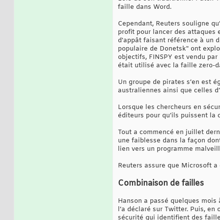
faille dans Word.
Cependant, Reuters souligne qu’i
profit pour lancer des attaques e
d'appât faisant référence à un 
populaire de Donetsk" ont explo
objectifs, FINSPY est vendu par
était utilisé avec la faille zero
Un groupe de pirates s’en est é
australiennes ainsi que celles d
Lorsque les chercheurs en sécuri
éditeurs pour qu’ils puissent la 
Tout a commencé en juillet derni
une faiblesse dans la façon dont
lien vers un programme malveilla
Reuters assure que Microsoft a 
Combinaison de failles
Hanson a passé quelques mois à 
l’a déclaré sur Twitter. Puis, e
sécurité qui identifient des faill