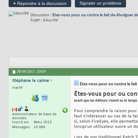
+
Signaler un problème
Répondre à la discussion
Discussion :
Êtes-vous pour ou contre le fait de divulguer des
Sujet :
Sécurité
28/04/2017,
11h59
Stéphane le calme
Êtes-vous pour ou contre le fait 
Inactif
Êtes-vous pour ou contr
avant que les éditeurs n'aient eu le temps 
Pour comprendre la raison pour l
Administrateur de base de
faut s’intéresser au cas de la 
données
si, selon FireEyes, elle permet
Inscrit en
Mars 2013
lorsqu'un utilisateur ouvre un 
Messages
10 084
Lors de son traditionnel Patch T