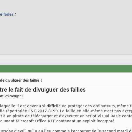
 failles ?
de divulguer des failles ?
e le fait de divulguer des failles
de les corriger ?
aquelle il est devenu si difficile de protéger des ordinateurs, même f
faille répertoriée CVE-2017-0199. La faille en elle-même n’est pas e
tait à un pirate de télécharger et d'exécuter un script Visual Basic 
document Microsoft Office RTF contenant un exploit incorporé.
uesday d’avril, qui a eu lieu comme à l’accoutumée le second mardi d