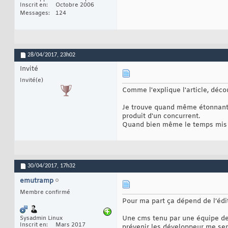
Inscrit en
Octobre 2006
Messages
124
28/04/2017,
23h02
Invité
Invité(e)
Comme l'explique l'article, déco
Je trouve quand même étonnant 
produit d'un concurrent.
Quand bien même le temps mis à
30/04/2017,
17h32
emutramp
Membre confirmé
Pour ma part ça dépend de l’édit
Une cms tenu par une équipe de 
Sysadmin Linux
Inscrit en
Mars 2017
prévenir les développeur me sem