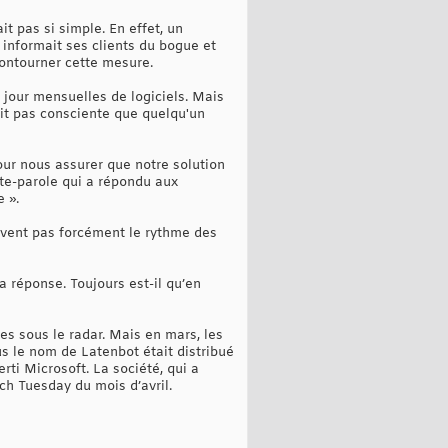
t pas si simple. En effet, un
 informait ses clients du bogue et
ontourner cette mesure.
à jour mensuelles de logiciels. Mais
ait pas consciente que quelqu'un
our nous assurer que notre solution
rte-parole qui a répondu aux
 ».
ivent pas forcément le rythme des
 réponse. Toujours est-il qu’en
es sous le radar. Mais en mars, les
us le nom de Latenbot était distribué
rti Microsoft. La société, qui a
ch Tuesday du mois d’avril.