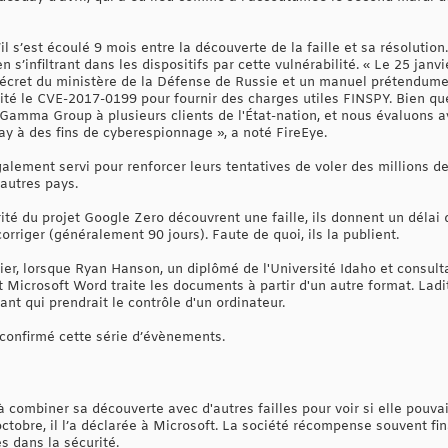
l s’est écoulé 9 mois entre la découverte de la faille et sa résolutio
n s’infiltrant dans les dispositifs par cette vulnérabilité. « Le 25 ja
décret du ministère de la Défense de Russie et un manuel prétendume
ité le CVE-2017-0199 pour fournir des charges utiles FINSPY. Bien que
 Gamma Group à plusieurs clients de l'État-nation, et nous évaluons 
-day à des fins de cyberespionnage », a noté FireEye.
galement servi pour renforcer leurs tentatives de voler des millions
’autres pays.
té du projet Google Zero découvrent une faille, ils donnent un délai 
corriger (généralement 90 jours). Faute de quoi, ils la publient.
er, lorsque Ryan Hanson, un diplômé de l'Université Idaho et consulta
 Microsoft Word traite les documents à partir d'un autre format. Ladit
nt qui prendrait le contrôle d'un ordinateur.
confirmé cette série d’évènements.
combiner sa découverte avec d'autres failles pour voir si elle pouva
n octobre, il l’a déclarée à Microsoft. La société récompense souvent 
es dans la sécurité.