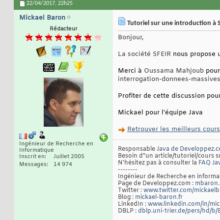
22/04/2017,
22h25
Mickael Baron
Tutoriel sur une introduction à
Rédacteur
Bonjour,
La société SFEIR
nous propose u
Merci à
Oussama Mahjoub
pour 
interrogation-donnees-massives
Profiter de cette discussion po
Mickael pour l'équipe Java
Retrouver les meilleurs cours
Ingénieur de Recherche en
Responsable
Java de Developpez.
Informatique
Besoin d"un article/tutoriel/cours s
Inscrit en
Juillet 2005
N'hésitez pas à consulter la
FAQ Ja
Messages
14 974
--------
Ingénieur de Recherche en inform
Page de Developpez.com :
mbaron.
Twitter :
www.twitter.com/mickael
Blog :
mickael-baron.fr
LinkedIn :
www.linkedin.com/in/mi
DBLP :
dblp.uni-trier.de/pers/hd/b