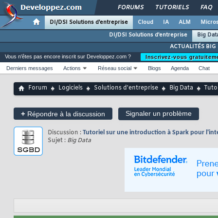
FORUMS
TUTORIELS
FAQ
DI/DSI Solutions d'entreprise
Cloud
IA
ALM
Micros
DI/DSI Solutions d'entreprise
Big Dat
ACTUALITÉS BIG
Vous n'êtes pas encore inscrit sur Developpez.com ?
Inscrivez-vous gratuitem
Derniers messages
Actions
Réseau social
Blogs
Agenda
Chat
Forum
Logiciels
Solutions d'entreprise
Big Data
Tuto
+
Signaler un problème
Répondre à la discussion
Discussion :
Tutoriel sur une introduction à Spark pour l'i
Sujet :
Big Data