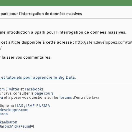
 Spark pour l'interrogation de données massives
ne introduction à Spark pour l'interrogation de données massives.
cet article disponible à cette adresse :
http://sfeir.developpez.com/tu
/
ur laisser vos commentaires
 et tutoriels pour apprendre le Big Data.
com
(
Twitter
et
Facebook
)
ur Java, consulter la
page cours
va
et à poser vos questions sur les
forums
d'entraide Java
atique au
LIAS / ISAE-ENSMA
developpez.com
baron
ckaelbaron
/Baron:Micka=euml=l