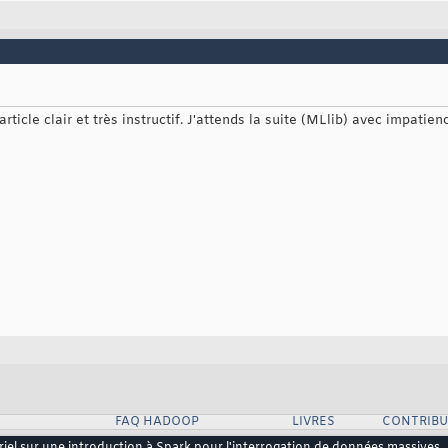
rticle clair et très instructif. J'attends la suite (MLlib) avec impatienc
FAQ HADOOP
LIVRES
CONTRIBU
riel sur une introduction à Spark pour l'interrogation de données massives