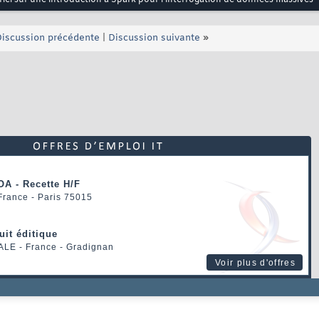
iscussion précédente
|
Discussion suivante
»
OA - Recette H/F
 France - Paris 75015
uit éditique
ALE
- France - Gradignan
Voir plus d'offres