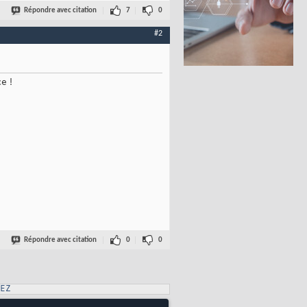
Répondre avec citation
7
0
#2
e !
Répondre avec citation
0
0
EZ