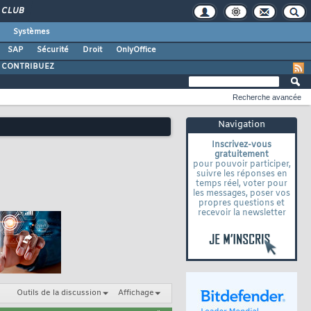
CLUB
Systèmes
SAP
Sécurité
Droit
OnlyOffice
CONTRIBUEZ
Recherche avancée
Navigation
Inscrivez-vous
gratuitement
pour pouvoir participer,
suivre les réponses en
temps réel, voter pour
les messages, poser vos
propres questions et
recevoir la newsletter
Outils de la discussion
Affichage