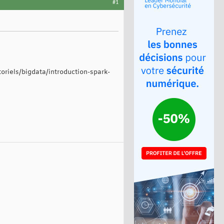
#1
toriels/bigdata/introduction-spark-