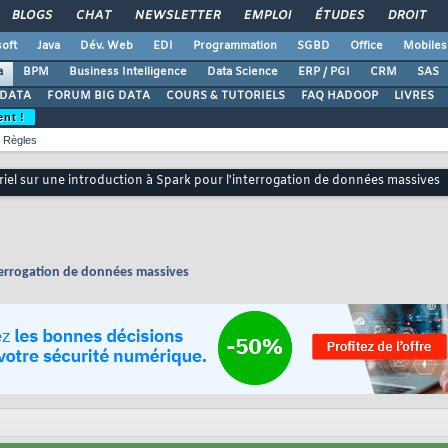
BLOGS
CHAT
NEWSLETTER
EMPLOI
ÉTUDES
DROIT
oft
Java
Dév. Web
EDI
Programmation
SGBD
Office
Mobiles
a
BPM
Business Intelligence
Data Science
ERP / PGI
CRM
SAS
 DATA
FORUM BIG DATA
COURS & TUTORIELS
FAQ HADOOP
LIVRES
ent !
Règles
riel sur une introduction à Spark pour l'interrogation de données massives
nterrogation de données massives