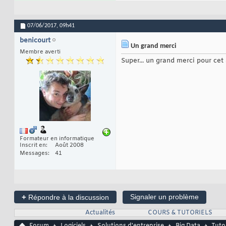
07/06/2017,
09h41
benicourt
Un grand merci
Membre averti
Super... un grand merci pour cet a
Formateur en informatique
Inscrit en
Août 2008
Messages
41
+
Signaler un problème
Répondre à la discussion
Actualités
COURS & TUTORIELS
Forum
Logiciels
Solutions d'entreprise
Big Data
Tuto