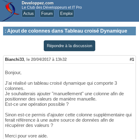
Developpez.com
Le Club des Développeurs et IT Pro
Actus
Forum
Emploi
:
Ajout de colonnes dans Tableau croisé Dynamique
Répondre à la discussion
Bianchi33
,
le 20/04/2017 à 13h32
#1
Bonjour,
J'ai réalisé un tableau croisé dynamique qui comporte 3
colonnes.
Je souhaiterais ajouter "manuellement" une colonne afin de
positionner des valeurs de manière manuelle.
Est-ce une opération possible ?
Sinon est-ce permis d'ajouter cette colonne supplémentaire qui
ferait référence à une autre source de données afin de
récupérer des valeurs ?
Merci pour vore aide.