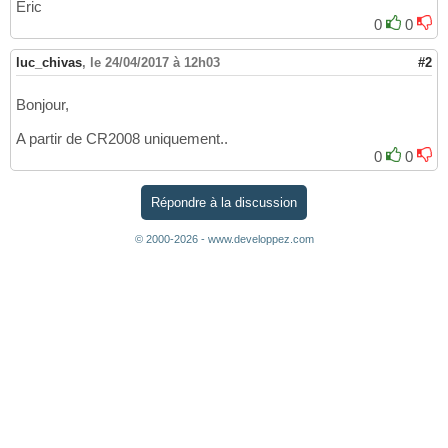
Eric
0
0
luc_chivas
,
le 24/04/2017 à 12h03
#2
Bonjour,
A partir de CR2008 uniquement..
0
0
Répondre à la discussion
© 2000-2026 - www.developpez.com