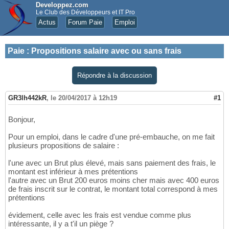
Developpez.com
Le Club des Développeurs et IT Pro
Actus
Forum Paie
Emploi
Paie
:
Propositions salaire avec ou sans frais
Répondre à la discussion
GR3lh442kR
,
le 20/04/2017 à 12h19
#1
Bonjour,
Pour un emploi, dans le cadre d'une pré-embauche, on me fait
plusieurs propositions de salaire :
l'une avec un Brut plus élevé, mais sans paiement des frais, le
montant est inférieur à mes prétentions
l'autre avec un Brut 200 euros moins cher mais avec 400 euros
de frais inscrit sur le contrat, le montant total correspond à mes
prétentions
évidement, celle avec les frais est vendue comme plus
intéressante, il y a t'il un piège ?