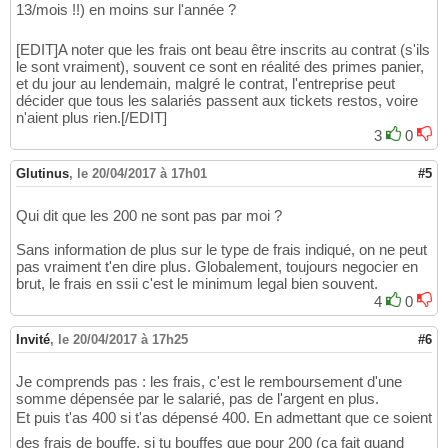
13/mois !!) en moins sur l'année ?
[EDIT]A noter que les frais ont beau être inscrits au contrat (s'ils
le sont vraiment), souvent ce sont en réalité des primes panier,
et du jour au lendemain, malgré le contrat, l'entreprise peut
décider que tous les salariés passent aux tickets restos, voire
n'aient plus rien.[/EDIT]
3
0
Glutinus
,
le 20/04/2017 à 17h01
#5
Qui dit que les 200 ne sont pas par moi ?
Sans information de plus sur le type de frais indiqué, on ne peut
pas vraiment t'en dire plus. Globalement, toujours negocier en
brut, le frais en ssii c'est le minimum legal bien souvent.
4
0
Invité
,
le 20/04/2017 à 17h25
#6
Je comprends pas : les frais, c'est le remboursement d'une
somme dépensée par le salarié, pas de l'argent en plus.
Et puis t'as 400 si t'as dépensé 400. En admettant que ce soient
des frais de bouffe, si tu bouffes que pour 200 (ça fait quand