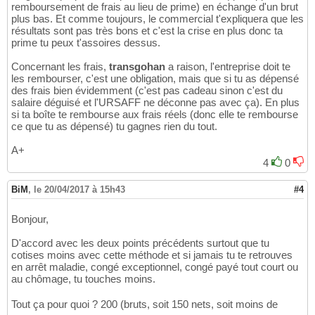
remboursement de frais au lieu de prime) en échange d'un brut
plus bas. Et comme toujours, le commercial t'expliquera que les
résultats sont pas très bons et c'est la crise en plus donc ta
prime tu peux t'assoires dessus.
Concernant les frais,
transgohan
a raison, l'entreprise doit te
les rembourser, c'est une obligation, mais que si tu as dépensé
des frais bien évidemment (c'est pas cadeau sinon c'est du
salaire déguisé et l'URSAFF ne déconne pas avec ça). En plus
si ta boîte te rembourse aux frais réels (donc elle te rembourse
ce que tu as dépensé) tu gagnes rien du tout.
A+
4
0
BiM
,
le 20/04/2017 à 15h43
#4
Bonjour,
D'accord avec les deux points précédents surtout que tu
cotises moins avec cette méthode et si jamais tu te retrouves
en arrêt maladie, congé exceptionnel, congé payé tout court ou
au chômage, tu touches moins.
Tout ça pour quoi ? 200 (bruts, soit 150 nets, soit moins de