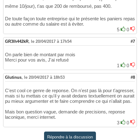
même 10/jour), t'as que 200 de remboursé, pas 400.
De toute façon toute entreprise qui te présente les paniers repas
ou autre comme du salaire est à éviter.
5
0
GR3lh442kR
,
le 20/04/2017 à 17h54
#7
On parle bien de montant par mois
Merci pour vos avis, J'ai refusé
1
0
Glutinus
,
le 20/04/2017 à 18h53
#8
C'est cool ce genre de reponse. On n'est pas là pour t'agresser,
mais si tu mettais ce qu'il y avait dedans textuellement on aurait
pu mieux argumenter et te faire comprendre ce qui n'allait pas.
Mais bon question vague, demande de precisions, reponse
laconique, merci internet.
3
0
Répondre à la discussion