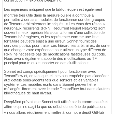
construction », explique DeepMind.
Les ingénieurs indiquent que la bibliothèque sest également
montrée très utile dans la mesure où elle a contribué à
permettre à certains modules de fonctionner sur des groupes
de Tensors arbitrairement imbriqués. « Les états des réseaux
neuronaux récurrents (RNN, Recurrent Neural Network) sont
souvent mieux représentés sous la forme d'une collection de
Tensors hétérogènes, et les représenter comme une liste
forfaitaire peut être sujet à une erreur. Sonnet fournit des
services publics pour traiter ces hiérarchies arbitraires, de sorte
que changer votre expérience pour utiliser un type différent de
RNN ne nécessite pas de modifications fastidieuses du code.
Nous avons également apporté des modifications au TF
principal pour mieux supporter ce cas d'utilisation ».
Sonnet est conçu spécifiquement pour fonctionner avec
TensorFlow et, en tant que tel, ne vous empêche pas d'accéder
aux détails sous-jacents tels que Tensors et les variables
système. Les modèles écrits dans Sonnet peuvent être
mélangés librement avec le code TensorFlow brut dans d'autres
bibliothèques de haut niveau.
DeepMind prévoit que Sonnet soit utilisé par la communauté et
affirme quil ne sagit là que du début dune série de publications :
« nous allons régulièrement mettre à jour notre dépôt GitHub