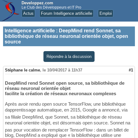
Developpez.com
Le Club des Développeurs et IT Pro
Actus
Forum Intelligence artificielle
Emploi
Intelligence artificielle
:
DeepMind rend Sonnet, sa
bibliothèque de réseau neuronal orientée objet, open
source
Répondre à la discussion
Stéphane le calme
,
le 10/04/2017 à 11h37
#1
DeepMind rend Sonnet open source, sa bibliothèque de
réseau neuronal orientée objet
facilite la création de réseaux neuronaux complexes
Après avoir rendu open source TensorFlow, une bibliothèque
dapprentissage automatique, en 2015, Google a annoncé, via
sa filiale DeepMind, que Sonnet, sa bibliothèque de réseau
neuronal orientée objet, est désormais open source. Sonnet na
pas pour vocation de remplacer TensorFlow : dans un billet de
blog, DeepMind a expliqué que « la bibliothèque utilise une