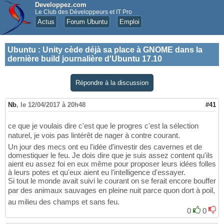
Developpez.com
Le Club des Développeurs et IT Pro
Actus
Forum Ubuntu
Emploi
Ubuntu
:
Unity cède déjà sa place à GNOME dans la
dernière build journalière d'Ubuntu 17.10
Répondre à la discussion
Nb
,
le 12/04/2017 à 20h48
#41
ce que je voulais dire c'est que le progres c'est la sélection
naturel, je vois pas lintérêt de nager à contre courant.
Un jour des mecs ont eu l'idée d'investir des cavernes et de
domestiquer le feu. Je dois dire que je suis assez content qu'ils
aient eu assez foi en eux même pour proposer leurs idées folles
à leurs potes et qu'eux aient eu l'intelligence d'essayer.
Si tout le monde avait suivi le courant on se ferait encore bouffer
par des animaux sauvages en pleine nuit parce quon dort à poil,
au milieu des champs et sans feu.
0
0