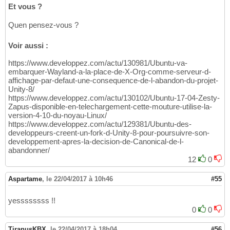
Et vous ?
Quen pensez-vous ?
Voir aussi :
https://www.developpez.com/actu/130981/Ubuntu-va-
embarquer-Wayland-a-la-place-de-X-Org-comme-serveur-d-
affichage-par-defaut-une-consequence-de-l-abandon-du-projet-
Unity-8/
https://www.developpez.com/actu/130102/Ubuntu-17-04-Zesty-
Zapus-disponible-en-telechargement-cette-mouture-utilise-la-
version-4-10-du-noyau-Linux/
https://www.developpez.com/actu/129381/Ubuntu-des-
developpeurs-creent-un-fork-d-Unity-8-pour-poursuivre-son-
developpement-apres-la-decision-de-Canonical-de-l-
abandonner/
12
0
Aspartame
,
le 22/04/2017 à 10h46
#55
yessssssss !!
0
0
TiranusKBX
,
le 22/04/2017 à 18h04
#56