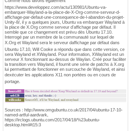
Comme nous lavons également
https://www.developpez.com/actu/130981/Ubuntu-va-
embarquer-Wayland-a-la-place-de-X-Org-comme-serveur-d-
affichage-par-defaut-une-consequence-de-l-abandon-du-projet-
Unity-8/, il y a quelques jours, Ubuntu va embarquer Wayland à
la place de X.Org comme serveur d'affichage par défaut. Il
semble que ce changement est prévu dès Ubuntu 17.10.
Interrogé par un membre de la communauté sur lequel de
X.Org et Wayland sera le serveur daffichage par défaut dans
Ubuntu 17.10, Will Cooke a répondu que dans cette version, ce
sera Wayland et XWayland. Pour information, XWayland est un
serveur X fonctionnant au-dessus de Waylan. Créé pour faciliter
la transition vers Wayland, il fournit une série de patchs à X.org
lui permettant de fonctionner en surcouche de Wayland, et ainsi
dexécuter les applications X11 non portées ou en cours de
portage.
Sources : http://www.omgubuntu.co.uk/2017/04/ubuntu-17-10-
named-artful-aardvark,
https://irclogs.ubuntu.com/2017/04/18/%23ubuntu-
desktop.html#t15:3