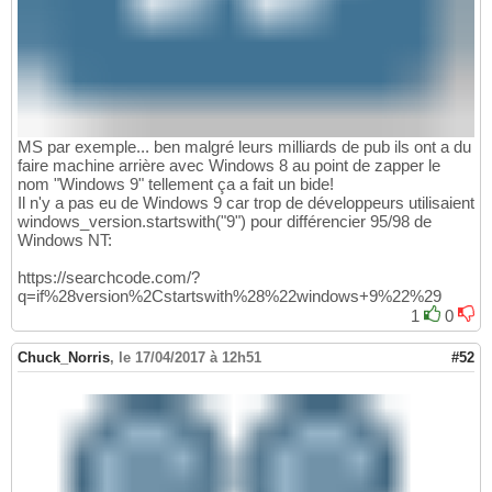
MS par exemple... ben malgré leurs milliards de pub ils ont a du
faire machine arrière avec Windows 8 au point de zapper le
nom "Windows 9" tellement ça a fait un bide!
Il n'y a pas eu de Windows 9 car trop de développeurs utilisaient
windows_version.startswith("9") pour différencier 95/98 de
Windows NT:
https://searchcode.com/?
q=if%28version%2Cstartswith%28%22windows+9%22%29
1
0
Chuck_Norris
,
le 17/04/2017 à 12h51
#52