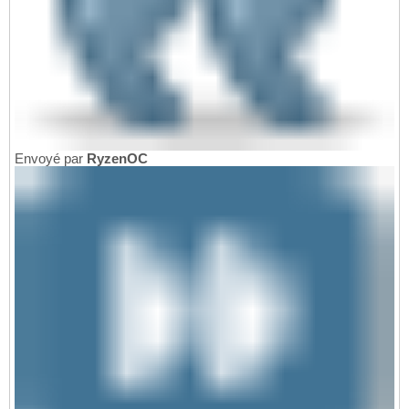
Envoyé par
RyzenOC