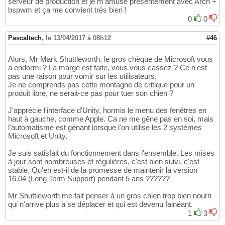
serveur de production et je m'amuse présentement avec Arch +
bspwm et ça me convient très bien !
0
0
Pascaltech
,
le 13/04/2017 à 08h12
#46
Alors, Mr Mark Shuttleworth, le gros chèque de Microsoft vous
a endormi ? La marge est faite, vous vous cassez ? Ce n'est
pas une raison pour vomir sur les utilisateurs.
Je ne comprends pas cette montagne de critique pour un
produit libre, ne serait-ce pas pour tuer son chien ?
J'apprécie l'interface d'Unity, hormis le menu des fenêtres en
haut à gauche, comme Apple. Ca ne me gêne pas en soi, mais
l'automatisme est génant lorsque l'on utilise les 2 systémes
Microsoft et Unity.
Je suis satisfait du fonctionnement dans l'ensemble. Les mises
à jour sont nombreuses et régulières, c'est bien suivi, c'est
stable. Qu'en est-il de la promesse de maintenir la version
16.04 (Long Term Support) pendant 5 ans ??????
Mr Shuttleworth me fait penser à un gros chien trop bien nourri
qui n'arrive plus à se déplacer et qui est devenu fainéant.
1
3