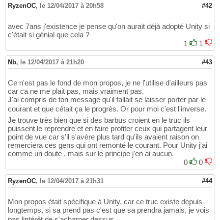
RyzenOC
,
le 12/04/2017 à 20h58
#42
avec 7ans j'existence je pense qu'on aurait déjà adopté Unity si
c'était si génial que cela ?
1
1
Nb
,
le 12/04/2017 à 21h20
#43
Ce n'est pas le fond de mon propos, je ne l'utilise d'ailleurs pas
car ca ne me plait pas, mais vraiment pas.
J'ai compris de ton message qu'il fallait se laisser porter par le
courant et que cétait ça le progrès. Or pour moi c'est l'inverse.
Je trouve très bien que si des barbus croient en le truc ils
puissent le reprendre et en faire profiter ceux qui partagent leur
point de vue car s'il s'avère plus tard qu'ils avaient raison on
remerciera ces gens qui ont remonté le courant. Pour Unity j'ai
comme un doute , mais sur le principe j'en ai aucun.
0
0
RyzenOC
,
le 12/04/2017 à 21h31
#44
Mon propos était spécifique à Unity, car ce truc existe depuis
longtemps, si sa prend pas c'est que sa prendra jamais, je vois
pas lintérêt de s'acharner dessus,