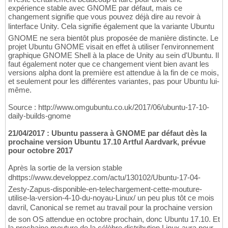
expérience stable avec GNOME par défaut, mais ce
changement signifie que vous pouvez déjà dire au revoir à
linterface Unity. Cela signifie également que la variante Ubuntu
GNOME ne sera bientôt plus proposée de manière distincte. Le
projet Ubuntu GNOME visait en effet à utiliser l'environnement
graphique GNOME Shell à la place de Unity au sein d'Ubuntu. Il
faut également noter que ce changement vient bien avant les
versions alpha dont la première est attendue à la fin de ce mois,
et seulement pour les différentes variantes, pas pour Ubuntu lui-
même.
Source : http://www.omgubuntu.co.uk/2017/06/ubuntu-17-10-
daily-builds-gnome
21/04/2017 : Ubuntu passera à GNOME par défaut dès la
prochaine version Ubuntu 17.10 Artful Aardvark, prévue
pour octobre 2017
Après la sortie de la version stable
dhttps://www.developpez.com/actu/130102/Ubuntu-17-04-
Zesty-Zapus-disponible-en-telechargement-cette-mouture-
utilise-la-version-4-10-du-noyau-Linux/ un peu plus tôt ce mois
davril, Canonical se remet au travail pour la prochaine version
de son OS attendue en octobre prochain, donc Ubuntu 17.10. Et
la prochaine mouture de la célèbre distribution Linux aura pour