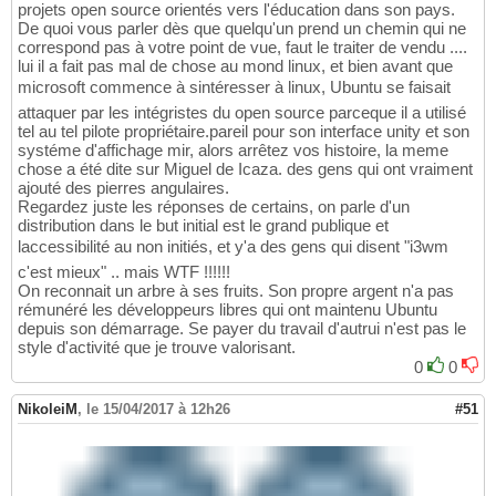
projets open source orientés vers l'éducation dans son pays.
De quoi vous parler dès que quelqu'un prend un chemin qui ne
correspond pas à votre point de vue, faut le traiter de vendu ....
lui il a fait pas mal de chose au mond linux, et bien avant que
microsoft commence à sintéresser à linux, Ubuntu se faisait
attaquer par les intégristes du open source parceque il a utilisé
tel au tel pilote propriétaire.pareil pour son interface unity et son
systéme d'affichage mir, alors arrêtez vos histoire, la meme
chose a été dite sur Miguel de Icaza. des gens qui ont vraiment
ajouté des pierres angulaires.
Regardez juste les réponses de certains, on parle d'un
distribution dans le but initial est le grand publique et
laccessibilité au non initiés, et y'a des gens qui disent "i3wm
c'est mieux" .. mais WTF !!!!!!
On reconnait un arbre à ses fruits. Son propre argent n'a pas
rémunéré les développeurs libres qui ont maintenu Ubuntu
depuis son démarrage. Se payer du travail d'autrui n'est pas le
style d'activité que je trouve valorisant.
0
0
NikoleiM
,
le 15/04/2017 à 12h26
#51