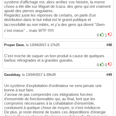
systéme d'affichage mir, alors arrêtez vos histoire, la meme
chose a été dite sur Miguel de Icaza. des gens qui ont vraiment
ajouté des pierres angulaires.
Regardez juste les réponses de certains, on parle d'un
distribution dans le but initial est le grand publique et
laccessibilité au non initiés, et y'a des gens qui disent "i3wm
c'est mieux" .. mais WTF !!!!!!
0
1
Proper Dave
,
le 13/04/2017 à 17h25
#48
C'est moche de saquer un bon produit à cause de quelques
barbus rétrogrades et à grandes gueules.
0
0
Geodebay
,
le 13/04/2017 à 20h29
#49
Un système d'exploitation d'ordinateur ne sera jamais une
bonne à tout faire.
J'avoue ne pas comprendre ces intégrations forcées
d'ensemble de fonctionnalités qui, au final, font que les
compromis nécessaires à la cohabitation d'ensemble,
conduisent à quelque chose de moyen, si n'est médiocre.
De plus, je reste étonné de toutes ces déperditions d'énergie