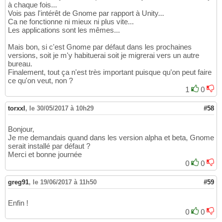
à chaque fois...
Vois pas l'intérêt de Gnome par rapport à Unity...
Ca ne fonctionne ni mieux ni plus vite...
Les applications sont les mêmes...
Mais bon, si c'est Gnome par défaut dans les prochaines
versions, soit je m'y habituerai soit je migrerai vers un autre
bureau.
Finalement, tout ça n'est très important puisque qu'on peut faire
ce qu'on veut, non ?
1
0
torxxl
,
le 30/05/2017 à 10h29
#58
Bonjour,
Je me demandais quand dans les version alpha et beta, Gnome
serait installé par défaut ?
Merci et bonne journée
0
0
greg91
,
le 19/06/2017 à 11h50
#59
Enfin !
0
0