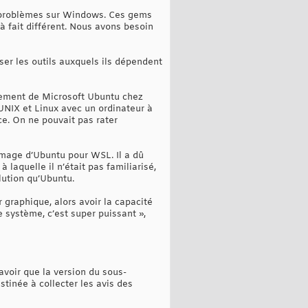
s problèmes sur Windows. Ces gems
 à fait différent. Nous avons besoin
ser les outils auxquels ils dépendent
oppement de Microsoft Ubuntu chez
UNIX et Linux avec un ordinateur à
ce. On ne pouvait pas rater
l’image d’Ubuntu pour WSL. Il a dû
 laquelle il n’était pas familiarisé,
lution qu’Ubuntu.
 graphique, alors avoir la capacité
e système, c’est super puissant »,
voir que la version du sous-
inée à collecter les avis des