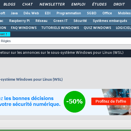
BLOGS
CHAT
NEWSLETTER
EMPLOI
ÉTUDES
DROIT
oft
Java
Dév. Web
EDI
Programmation
SGBD
Office
Mobiles
ac
Raspberry Pi
Réseau
Green IT
Sécurité
Systèmes embarqués
ION
FAQ WINDOWS
TUTORIELS WINDOWS
QUIZ WINDOWS
LOGICIE
ent !
Règles
 retour sur les annonces sur le sous-système Windows pour Linux (WSL)
ous-système Windows pour Linux (WSL)