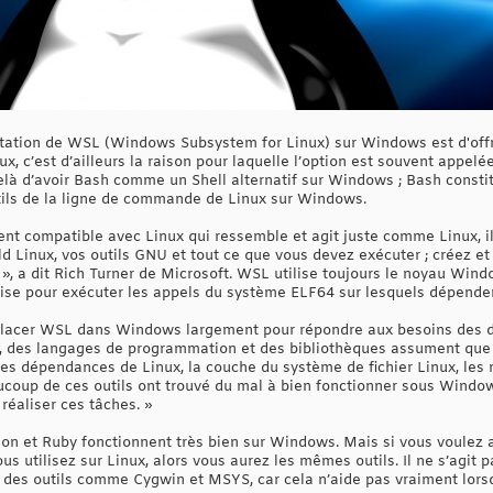
tation de WSL (Windows Subsystem for Linux) sur Windows est d'offri
nux, c’est d’ailleurs la raison pour laquelle l’option est souvent app
elà d’avoir Bash comme un Shell alternatif sur Windows ; Bash constit
tils de la ligne de commande de Linux sur Windows.
t compatible avec Linux qui ressemble et agit juste comme Linux, il
 Linux, vos outils GNU et tout ce que vous devez exécuter ; créez et 
 », a dit Rich Turner de Microsoft. WSL utilise toujours le noyau Win
lise pour exécuter les appels du système ELF64 sur lesquels dépenden
 placer WSL dans Windows largement pour répondre aux besoins des dé
e, des langages de programmation et des bibliothèques assument que l
des dépendances de Linux, la couche du système de fichier Linux, les
eaucoup de ces outils ont trouvé du mal à bien fonctionner sous Windo
 réaliser ces tâches. »
n et Ruby fonctionnent très bien sur Windows. Mais si vous voulez
s utilisez sur Linux, alors vous aurez les mêmes outils. Il ne s’agit 
 des outils comme Cygwin et MSYS, car cela n’aide pas vraiment lorsqu