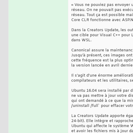
« Vous ne pouviez pas envoyer un
réseau. On ne pouvait pas exécut
réseau. Tout ça est possible ma
Core CLR fonctionne avec ASP.N
Dans la Creators Update, les o
une cible pour Visual C++ pour 
dans WSL.
Canonical assure la maintenanc
Jusqu’à présent, ces images ont
cette fréquence est la plus opti
la version lancée en avril dernier
Il s’agit d’une énorme améliorat
compilateurs et les utilitaires,
Ubuntu 16.04 sera installé par d
ne va pas mettre à jour votre di
qui ont demandé à ce que la mise
/uninstall /full` pour effacer vot
La Creators Update apporte égal
24-bit). Elle intègre et rappr
Ubuntu qui affecte le système Wi
et avoir les fichiers mis à jour