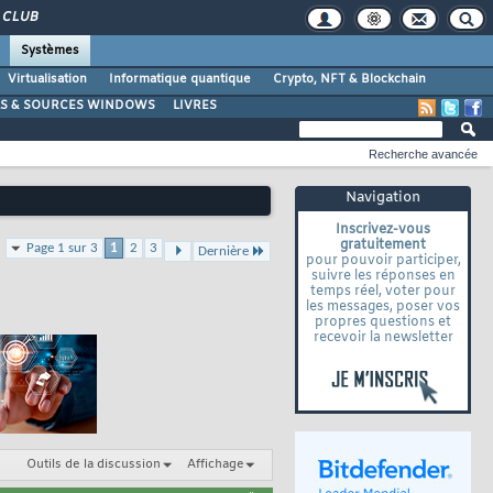
CLUB
Systèmes
Virtualisation
Informatique quantique
Crypto, NFT & Blockchain
LS & SOURCES WINDOWS
LIVRES
Recherche avancée
Navigation
Inscrivez-vous
gratuitement
Page 1 sur 3
1
2
3
Dernière
pour pouvoir participer,
suivre les réponses en
temps réel, voter pour
les messages, poser vos
propres questions et
recevoir la newsletter
Outils de la discussion
Affichage