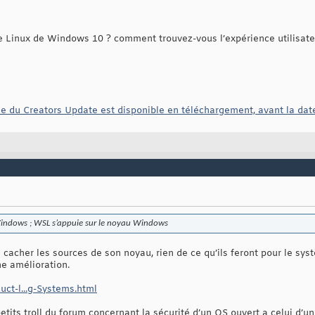
e Linux de Windows 10 ? comment trouvez-vous l’expérience utilisate
le du Creators Update est disponible en téléchargement, avant la date
Windows ; WSL s’appuie sur le noyau Windows
 cacher les sources de son noyau, rien de ce qu’ils feront pour le s
e amélioration.
uct-l...g-Systems.html
etits troll du forum concernant la sécurité d’un OS ouvert a celui d’u