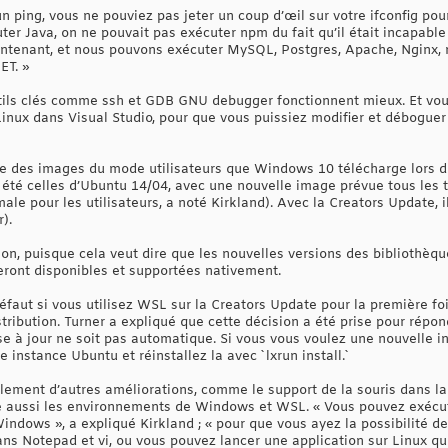
 ping, vous ne pouviez pas jeter un coup d’œil sur votre ifconfig pour
er Java, on ne pouvait pas exécuter npm du fait qu’il était incapable
intenant, et nous pouvons exécuter MySQL, Postgres, Apache, Nginx,
ET. »
utils clés comme ssh et GDB GNU debugger fonctionnent mieux. Et v
Linux dans Visual Studio, pour que vous puissiez modifier et débogue
e des images du mode utilisateurs que Windows 10 télécharge lors 
 été celles d’Ubuntu 14/04, avec une nouvelle image prévue tous les 
male pour les utilisateurs, a noté Kirkland). Avec la Creators Update, 
).
ion, puisque cela veut dire que les nouvelles versions des bibliothèque
 seront disponibles et supportées nativement.
éfaut si vous utilisez WSL sur la Creators Update pour la première fo
stribution. Turner a expliqué que cette décision a été prise pour rép
 à jour ne soit pas automatique. Si vous vous voulez une nouvelle ins
re instance Ubuntu et réinstallez la avec `lxrun install.`
ement d’autres améliorations, comme le support de la souris dans la 
oche aussi les environnements de Windows et WSL. « Vous pouvez exé
ndows », a expliqué Kirkland ; « pour que vous ayez la possibilité de 
 dans Notepad et vi, ou vous pouvez lancer une application sur Linux 