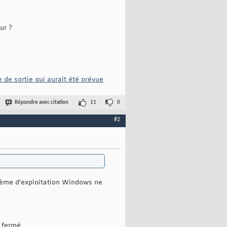
ur ?
 de sortie qui aurait été prévue
Répondre avec citation
11
0
#2
ystème d’exploitation Windows ne
n fermé