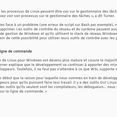
ue les processus de Linux peuvent être vus sur le gestionnaire des tâ
z voir son processus sur le gestionnaire des tâches », a dit Turner.
tes face à un problème (une erreur de script sur Bash par exemple), v
upprimer. Les outils de contrôle du réseau et du système peuvent auss
e de gestion de Windows et qu’ils utilisent le stack de réseau Windows
oin de cette possibilité pour utiliser leurs outils de contrôle avec l
 ligne de commande
 de Linux pour Windows est devenu plus mature et couvre la majorité
urner explique que le développement va continuer à apporter des mise
oppeurs. Toutefois, il ne faut pas s’attendre à ce que WSL supporte o
le début que la raison pour laquelle nous sommes en train de dévelop
rs pour qu’ils puissent faire leur travail. Il y a des outils GUI Linux
des outils qu’ils veulent sont les compilateurs, les débogueurs… nou
 sur la ligne de commande. »