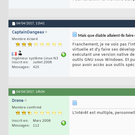
04/04/2017,
11h41
CaptainDangeax
Mais que diable allaient-ils faire
Membre éclairé
Franchement, je ne vois pas l'int
virtuelle et d'y faire ses dével
exécutant une version native de 
Ingénieur système Linux N3
outils GNU sous Windows. Et puis
Inscrit en
Juillet 2008
pour avoir accès aux outils spé
Messages
425
04/04/2017,
14h34
Drone
Membre confirmé
L'intérêt est multiple, personne
Inscrit en
Mars 2008
Messages
112