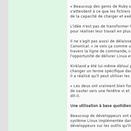
« Beaucoup des gems de Ruby so
s’attendent à ce que les fichier
de la capacité de charger et exé
L’idée n’est pas de transformer 
pour réaliser leur travail en pl
Il ne s’agit pas aussi de délais
Canonical. « Je vois ça comme u
travers la ligne de commande, c
l’opportunité de délivrer Linux e
Kirkland a été lui-même ébloui pa
changer un terme spécifique dans 
il a réalisé qu’il peut utiliser
« Les deux ont vraiment bien fon
de sauter vers une fenêtre vi et 
dit-il.
Une utilisation à base quotidie
Beaucoup de développeurs ont es
système Linux implémentée dans 
développeurs sur les outils qu’