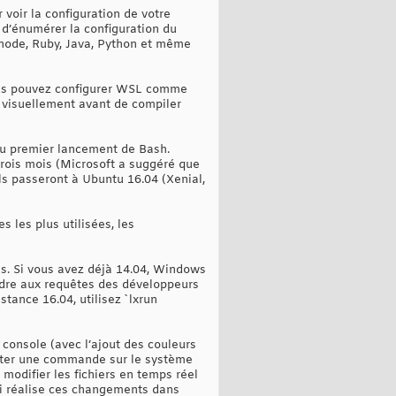
 voir la configuration de votre
 d’énumérer la configuration du
 node, Ruby, Java, Python et même
ous pouvez configurer WSL comme
r visuellement avant de compiler
du premier lancement de Bash.
trois mois (Microsoft a suggéré que
ils passeront à Ubuntu 16.04 (Xenial,
s les plus utilisées, les
is. Si vous avez déjà 14.04, Windows
ondre aux requêtes des développeurs
tance 16.04, utilisez `lxrun
console (avec l’ajout des couleurs
cuter une commande sur le système
modifier les fichiers en temps réel
qui réalise ces changements dans