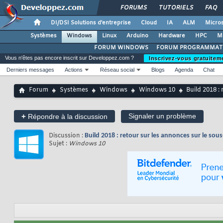
FORUMS
TUTORIELS
FAQ
DI/DSI Solutions d'entreprise
Cloud
IA
ALM
Micros
Systèmes
Windows
Linux
Arduino
Hardware
HPC
M
FORUM WINDOWS
FORUM PROGRAMMAT
Vous n'êtes pas encore inscrit sur Developpez.com ?
Inscrivez-vous gratuitem
Derniers messages
Actions
Réseau social
Blogs
Agenda
Chat
Forum
Systèmes
Windows
Windows 10
Build 2018 :
+
Signaler un problème
Répondre à la discussion
Discussion :
Build 2018 : retour sur les annonces sur le s
Sujet :
Windows 10