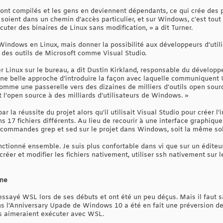
nt compilés et les gens en deviennent dépendants, ce qui crée de
s soient dans un chemin d’accès particulier, et sur Windows, c’est tout
cuter des binaires de Linux sans modification, » a dit Turner.
Windows en Linux, mais donner la possibilité aux développeurs d’utili
us des outils de Microsoft comme Visual Studio.
ser Linux sur le bureau, a dit Dustin Kirkland, responsable du dével
ne belle approche d’introduire la façon avec laquelle communiquent 
omme une passerelle vers des dizaines de milliers d’outils open sour
t l’open source à des milliards d’utilisateurs de Windows. »
r la réussite du projet alors qu’il utilisait Visual Studio pour créer 
17 fichiers différents. Au lieu de recourir à une interface graphique à
 les commandes grep et sed sur le projet dans Windows, soit la même so
ctionné ensemble. Je suis plus confortable dans vi que sur un éditeur
créer et modifier les fichiers nativement, utiliser ssh nativement sur l
nne
sayé WSL lors de ses débuts et ont été un peu déçus. Mais il faut sa
l’Anniversary Upade de Windows 10 a été en fait une préversion dest
ils aimeraient exécuter avec WSL.