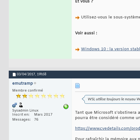
Et vous ?
Utilisez-vous le sous-systèm
Voir aussi :
Windows 10 : la version stab
03/04/2017,
19h58
emutramp
Membre confirmé
WSL utilise toujours le noyau 
Sysadmin Linux
Tant que Microsoft s'obstinera a
Inscrit en
Mars 2017
pourra être considéré comme un
Messages
76
https://www.cvedetails.com/prod
Pour rafraîchir la mémoire aux p