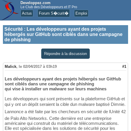
Developpez.com
Le Club des Développeurs et IT Pro
Actus
Forum S�curit�
Emploi
Sécurité
:
Les développeurs ayant des projets
hébergés sur GitHub sont ciblés dans une campagne
de phishing
Répondre à la discussion
Malick
,
le 02/04/2017 à 03h19
#1
Les développeurs ayant des projets hébergés sur GitHub
sont ciblés dans une campagne de phishing
qui vise à installer un malware sur leurs machines
Les développeurs qui sont présents sur la plateforme GitHub et
qui y ont un dépôt seraient la cible dun malware baptisé Dimnie.
Lannonce a été faite par les chercheurs en sécurité de lUnité 42
de Palo Alto Networks. Cette dernière est une entreprise
américaine qui construit du matériel de télécommunications.
Elle est spécialisée dans les solutions de sécurité pour les