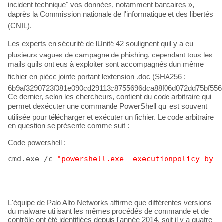
incident technique" vos données, notamment bancaires »,
daprès la Commission nationale de l'informatique et des libertés
(CNIL).
Les experts en sécurité de lUnité 42 soulignent quil y a eu
plusieurs vagues de campagne de phishing, cependant tous les
mails quils ont eus à exploiter sont accompagnés dun même
fichier en pièce jointe portant lextension .doc (SHA256 :
6b9af3290723f081e090cd29113c8755696dca88f06d072dd75bf556
Ce dernier, selon les chercheurs, contient du code arbitraire qui
permet dexécuter une commande PowerShell qui est souvent
utilisée pour télécharger et exécuter un fichier. Le code arbitraire
en question se présente comme suit :
Code powershell :
cmd.exe /c 
"powershell.exe -executionpolicy bypa
L'équipe de Palo Alto Networks affirme que différentes versions
du malware utilisant les mêmes procédés de commande et de
contrôle ont été identifiées depuis l'année 2014, soit il y a quatre