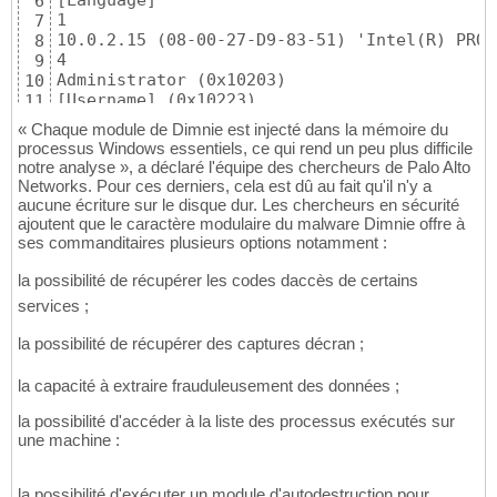
[Language]

6
1

7
10.0.2.15 (08-00-27-D9-83-51) 'Intel(R) PRO/
8
4

9
Administrator (0x10203)

10
[Username] (0x10223)

11
HomeGroupUser$ (0x10201)

12
« Chaque module de Dimnie est injecté dans la mémoire du
[Hostname] (0x10221)
13
processus Windows essentiels, ce qui rend un peu plus difficile
notre analyse », a déclaré l'équipe des chercheurs de Palo Alto
Networks. Pour ces derniers, cela est dû au fait qu'il n'y a
aucune écriture sur le disque dur. Les chercheurs en sécurité
ajoutent que le caractère modulaire du malware Dimnie offre à
ses commanditaires plusieurs options notamment :
la possibilité de récupérer les codes daccès de certains
services ;
la possibilité de récupérer des captures décran ;
la capacité à extraire frauduleusement des données ;
la possibilité d'accéder à la liste des processus exécutés sur
une machine :
la possibilité d'exécuter un module d'autodestruction pour