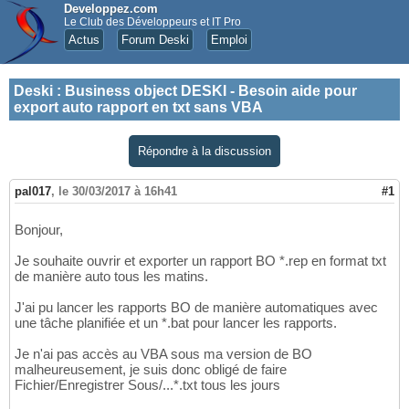
Developpez.com
Le Club des Développeurs et IT Pro
Actus
Forum Deski
Emploi
Deski
:
Business object DESKI - Besoin aide pour
export auto rapport en txt sans VBA
Répondre à la discussion
pal017
,
le 30/03/2017 à 16h41
#1
Bonjour,
Je souhaite ouvrir et exporter un rapport BO *.rep en format txt
de manière auto tous les matins.
J'ai pu lancer les rapports BO de manière automatiques avec
une tâche planifiée et un *.bat pour lancer les rapports.
Je n'ai pas accès au VBA sous ma version de BO
malheureusement, je suis donc obligé de faire
Fichier/Enregistrer Sous/...*.txt tous les jours