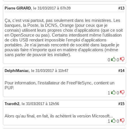
Pierre GIRARD
,
le 31/03/2017 à 07h39
#13
Ça, c'est vrai partout, pas seulement dans les ministères. Les
banques, la Poste, la DCNS, Orange (pour ceux que je
connais) utilisent leurs propres choix d'applications (que ce soit
en OpenSource ou pas). Certains interdisent même l'utilisation
de clés USB rendant impossible l'emploi d'applications
portables. Je n'ai jamais rencontré de société dans laquelle je
pouvais faire n'importe quoi en matière d'applications (même
sans parler de pouvoir les installer).
0
0
DelphiManiac
,
le 31/03/2017 à 11h47
#14
Pour information, l'installateur de FreeFileSync, contient un
PUP.
1
0
Traroth2
,
le 31/03/2017 à 12h56
#15
Alors qu'au final, en fait, ils achètent la version Microsoft...
1
0