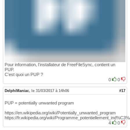
Pour information, l'installateur de FreeFileSync, contient un
PUP.
C'est quoi un PUP ?
0
0
DelphiManiac
,
le 31/03/2017 à 14h06
#17
PUP = potentially unwanted program
https://en.wikipedia.org/wiki/Potentially_unwanted_program
https://fr.wikipedia.org/wiki/Programme_potentiellement_ind%C3%
4
0