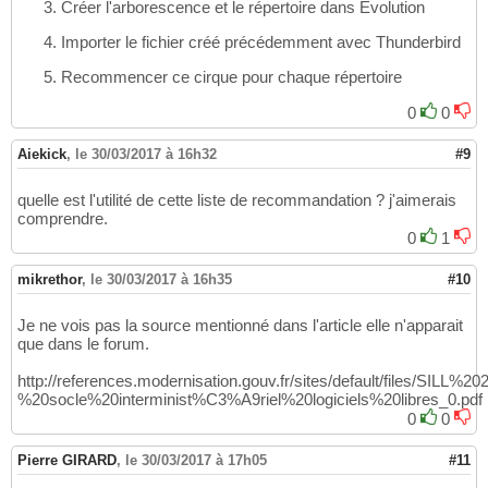
Créer l'arborescence et le répertoire dans Evolution
Importer le fichier créé précédemment avec Thunderbird
Recommencer ce cirque pour chaque répertoire
0
0
Aiekick
,
le 30/03/2017 à 16h32
#9
quelle est l'utilité de cette liste de recommandation ? j'aimerais
comprendre.
0
1
mikrethor
,
le 30/03/2017 à 16h35
#10
Je ne vois pas la source mentionné dans l'article elle n'apparait
que dans le forum.
http://references.modernisation.gouv.fr/sites/default/files/SILL%
%20socle%20interminist%C3%A9riel%20logiciels%20libres_0.pdf
0
0
Pierre GIRARD
,
le 30/03/2017 à 17h05
#11