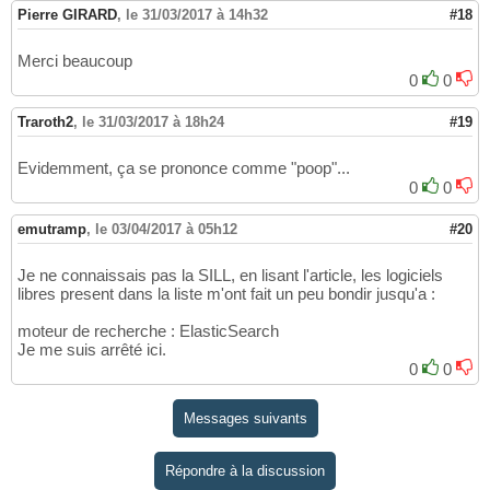
Pierre GIRARD
,
le 31/03/2017 à 14h32
#18
Merci beaucoup
0
0
Traroth2
,
le 31/03/2017 à 18h24
#19
Evidemment, ça se prononce comme "poop"...
0
0
emutramp
,
le 03/04/2017 à 05h12
#20
Je ne connaissais pas la SILL, en lisant l'article, les logiciels
libres present dans la liste m'ont fait un peu bondir jusqu'a :
moteur de recherche : ElasticSearch
Je me suis arrêté ici.
0
0
Messages suivants
Répondre à la discussion