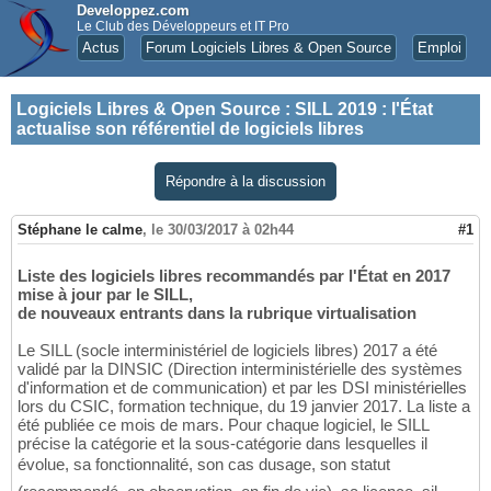
Developpez.com
Le Club des Développeurs et IT Pro
Actus
Forum Logiciels Libres & Open Source
Emploi
Logiciels Libres & Open Source
:
SILL 2019 : l'État
actualise son référentiel de logiciels libres
Répondre à la discussion
Stéphane le calme
,
le 30/03/2017 à 02h44
#1
Liste des logiciels libres recommandés par l'État en 2017
mise à jour par le SILL,
de nouveaux entrants dans la rubrique virtualisation
Le SILL (socle interministériel de logiciels libres) 2017 a été
validé par la DINSIC (Direction interministérielle des systèmes
d'information et de communication) et par les DSI ministérielles
lors du CSIC, formation technique, du 19 janvier 2017. La liste a
été publiée ce mois de mars. Pour chaque logiciel, le SILL
précise la catégorie et la sous-catégorie dans lesquelles il
évolue, sa fonctionnalité, son cas dusage, son statut