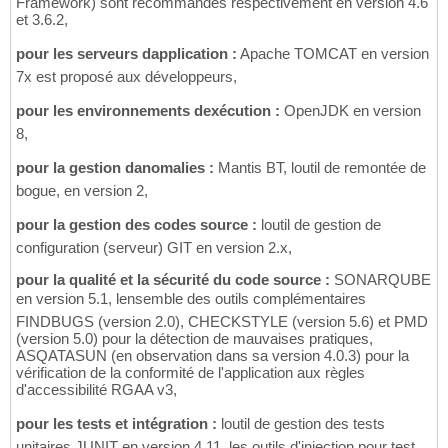
Framework) sont recommandés respectivement en version 4.6
et 3.6.2,
pour les serveurs dapplication :
Apache TOMCAT en version
7x est proposé aux développeurs,
pour les environnements dexécution :
OpenJDK en version
8,
pour la gestion danomalies :
Mantis BT, loutil de remontée de
bogue, en version 2,
pour la gestion des codes source :
loutil de gestion de
configuration (serveur) GIT en version 2.x,
pour la qualité et la sécurité du code source :
SONARQUBE
en version 5.1, lensemble des outils complémentaires
FINDBUGS (version 2.0), CHECKSTYLE (version 5.6) et PMD
(version 5.0) pour la détection de mauvaises pratiques,
ASQATASUN (en observation dans sa version 4.0.3) pour la
vérification de la conformité de l'application aux règles
d'accessibilité RGAA v3,
pour les tests et intégration :
loutil de gestion des tests
unitaires JUNIT en version 4.11, les outils d'injection pour test