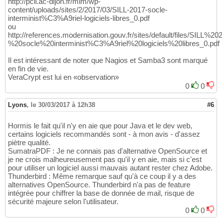
http://pcll.ac-dijon.fr/mim/wp-
content/uploads/sites/2/2017/03/SILL-2017-socle-
interminist%C3%A9riel-logiciels-libres_0.pdf
ou
http://references.modernisation.gouv.fr/sites/default/files/SILL%
%20socle%20interminist%C3%A9riel%20logiciels%20libres_0.pdf
Il est intéressant de noter que Nagios et Samba3 sont marqué
en fin de vie.
VeraCrypt est lui en «observation»
0
0
Lyons
,
le 30/03/2017 à 12h38
#6
Hormis le fait qu'il n'y en aie que pour Java et le dev web,
certains logiciels recommandés sont - à mon avis - d'assez
piètre qualité.
SumatraPDF : Je ne connais pas d'alternative OpenSource et
je ne crois malheureusement pas qu'il y en aie, mais si c'est
pour utiliser un logiciel aussi mauvais autant rester chez Adobe.
Thunderbird : Même remarque sauf qu'à ce coup il y a des
alternatives OpenSource. Thunderbird n'a pas de feature
intégrée pour chiffrer la base de donnée de mail, risque de
sécurité majeure selon l'utilisateur.
0
0