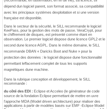
(recommandé, en observation, en fin de vie), sa licence, sil
dépend dun logiciel parent, son format associé, sa compatibilité
avec les principaux systèmes dexploitation et si une version
française est disponible.
Dans le secteur de la sécurité, le SILL recommande le logiciel
KeePass, pour la gestion des mots de passe. VeraCrypt, pour
le chiffrement de disques, est présenté comme étant en
observation. Le premier logiciel dispose dune licence GPL2 et le
second dune licence AGPL. Dans le même domaine, le SILL
recommande DBAN « Daricks Boot and Nuke » pour la
protection des données : le logiciel dispose dune fonctionnalité
permettant leffacement complet de tous les supports
magnétiques dune machine.
Dans la rubrique conception et développement, le SILL
recommande :
du côté des EDI :
Eclipse et Acceleo (le générateur de code
source de la fondation Eclipse permettant de mettre en uvre
l'approche MDA (Model driven architecture) pour réaliser des
applications à partir de modèles basés sur EMF -Eclipse Model