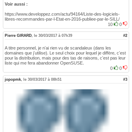
Voir aussi :
https://www.developpez.com/actu/94164/Liste-des-logiciels-
libres-recommandes-par-l-Etat-en-2016-publiee-par-le-SILL/
10
0
Pierre GIRARD
,
le 30/03/2017 à 07h39
#2
A titre personnel, je n'ai rien vu de scandaleux (dans les
domaines que j'utilise). Le seul choix pour lequel je diffère, c'est
pour la distribution, mais pour des tas de raisons, c'est pas leur
liste qui me fera abandonner OpenSUSE.
0
0
jopopmk
,
le 30/03/2017 à 08h51
#3