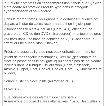
la rubrique compression et décompression, tandis que Synkron
a été écarté au profit de FreeFileSync dans la catégorie
synchronisation et sauvegarde.
Dans le même temps, soulignons que certaines rubriques ont
disparu à linstar de celles recommandant un logiciel pour
visionner des fichiers AutoCAD (LibreCAD), effectuer une
gravure dun CD ou dun DVD (Infrarecorder), manipuler de gros
volumes dans une base de données noSQL (Cassandra) ou
effectuer une supervision (Shinken).
Précisons aussi quil y a de nouveaux entrants comme Jitsi
(client de messagerie instantanée), KeeFox (gestionnaire de
mots de passe dans le navigateur) ou encore pas de nouveaux
logiciels dans la rubrique virtualisation (Ceph, SaltStack,
Ansible, Puppet, Chef, Docker, Rocket, CoreOS, Kubernetes et
Rudder).
Source : liste en pièce jointe (au format PDF)
Et vous ?
Que pensez-vous des éléments de cette liste ?
Auriez-vous proposé d'autres alternatives ? Si oui, lesquelles ?