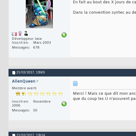
En fait au bout des X jours de ca
Dans la convention syntec au del
Développeur Java
Inscrit en
Mars 2003
Messages
678
21/03/2017,
13h05
AlienQueen
Membre averti
Merci ! Mais ce que dit mon anc
que du coup les IJ n'assurent p
Inscrit en
Novembre
2006
Messages
50
21/03/2017,
13h14