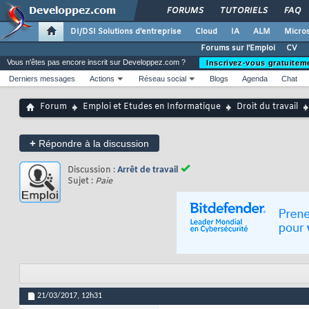
FORUMS
TUTORIELS
FAQ
DI/DSI Solutions d'entreprise
Cloud
IA
ALM
Micros
Forums sur l'Emploi
CV
Vous n'êtes pas encore inscrit sur Developpez.com ?
Inscrivez-vous gratuitem
Derniers messages
Actions
Réseau social
Blogs
Agenda
Chat
Forum
Emploi et Etudes en Informatique
Droit du travail
+
Répondre à la discussion
Discussion :
Arrêt de travail
Sujet :
Paie
21/03/2017,
12h31