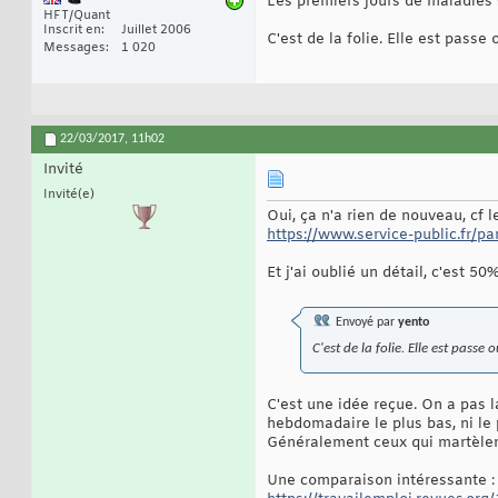
Les premiers jours de maladies
HFT/Quant
Inscrit en
Juillet 2006
C'est de la folie. Elle est passe
Messages
1 020
22/03/2017,
11h02
Invité
Invité(e)
Oui, ça n'a rien de nouveau, cf le
https://www.service-public.fr/par
Et j'ai oublié un détail, c'est 50
Envoyé par
yento
C'est de la folie. Elle est passe
C'est une idée reçue. On a pas l
hebdomadaire le plus bas, ni le p
Généralement ceux qui martèlent
Une comparaison intéressante :