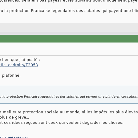
 (carences) seraient pas payes? et les suivants sont uniquement pay
 ou la protection Francaise legendaires des salaries qui payent une blin
 lien que j'ai posté :
tic...osdroits/F3053
% plafonné.
 ou la protection Francaise legendaires des salaries qui payent une blinde en cotisation.
a meilleure protection sociale au monde, ni les impôts les plus élevés,
lus de grève...
 ces idées reçues sont ceux qui veulent dégrader les choses.