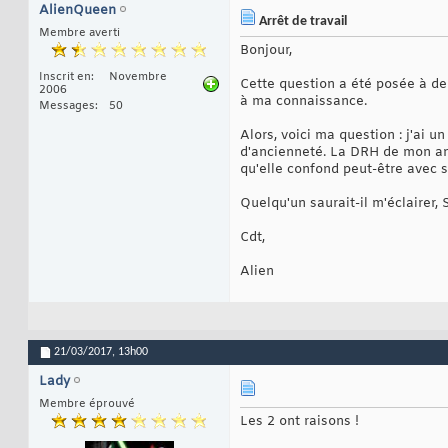
AlienQueen
Arrêt de travail
Membre averti
Bonjour,
Inscrit en
Novembre
Cette question a été posée à de 
2006
à ma connaissance.
Messages
50
Alors, voici ma question : j'ai u
d'ancienneté. La DRH de mon anc
qu'elle confond peut-être avec 
Quelqu'un saurait-il m'éclairer,
Cdt,
Alien
21/03/2017,
13h00
Lady
Membre éprouvé
Les 2 ont raisons !