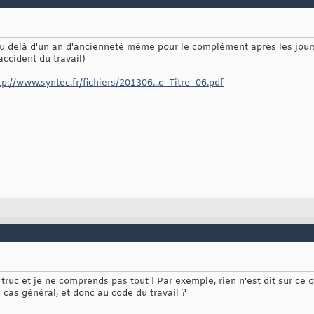
au delà d'un an d'ancienneté même pour le complément après les jours
accident du travail)
tp://www.syntec.fr/fichiers/201306...c_Titre_06.pdf
ce truc et je ne comprends pas tout ! Par exemple, rien n'est dit sur c
 cas général, et donc au code du travail ?