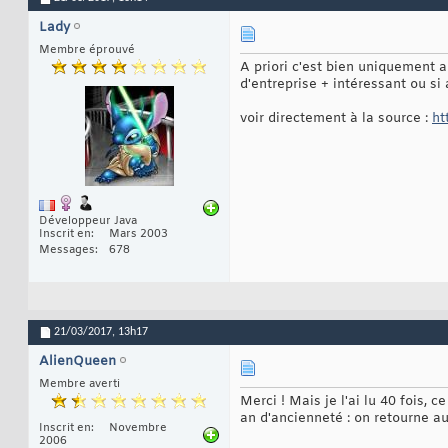
Lady
Membre éprouvé
A priori c'est bien uniquement 
d'entreprise + intéressant ou si 
voir directement à la source :
ht
Développeur Java
Inscrit en
Mars 2003
Messages
678
21/03/2017,
13h17
AlienQueen
Membre averti
Merci ! Mais je l'ai lu 40 fois, 
an d'ancienneté : on retourne au
Inscrit en
Novembre
2006