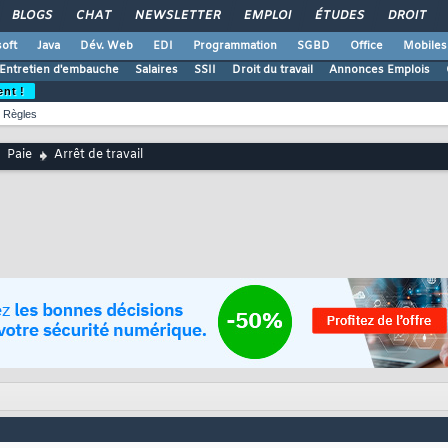
BLOGS
CHAT
NEWSLETTER
EMPLOI
ÉTUDES
DROIT
oft
Java
Dév. Web
EDI
Programmation
SGBD
Office
Mobiles
Entretien d'embauche
Salaires
SSII
Droit du travail
Annonces Emplois
ent !
Règles
Paie
Arrêt de travail