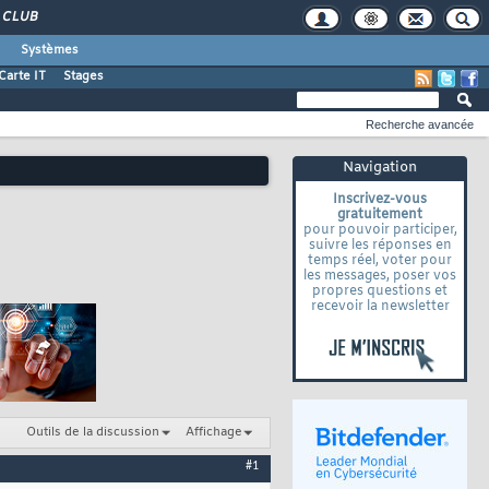
CLUB
Systèmes
Carte IT
Stages
Recherche avancée
Navigation
Inscrivez-vous
gratuitement
pour pouvoir participer,
suivre les réponses en
temps réel, voter pour
les messages, poser vos
propres questions et
recevoir la newsletter
Outils de la discussion
Affichage
#1