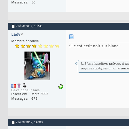
Messages
50
21/03/2017,
13h41
Lady
Membre éprouvé
Si c'est écrit noir sur blanc :
[...] les allocations prévues ci
acquises qu’après un an d’anci
Développeur Java
Inscrit en
Mars 2003
Messages
678
21/03/2017,
14h03