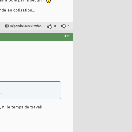
ees a 50% par la secu???
de en cotisation...
Répondre avec citation
0
1
#11
..
 ni le temps de travail