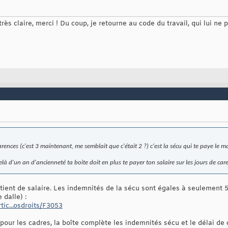
ès claire, merci ! Du coup, je retourne au code du travail, qui lui ne pr
arences (c'est 3 maintenant, me semblait que c'était 2 ?) c'est la sécu qui te paye le ma
à d'un an d'ancienneté ta boite doit en plus te payer ton salaire sur les jours de car
tient de salaire. Les indemnités de la sécu sont égales à seulement 5
 dalle) :
tic...osdroits/F3053
pour les cadres, la boîte complète les indemnités sécu et le délai de 