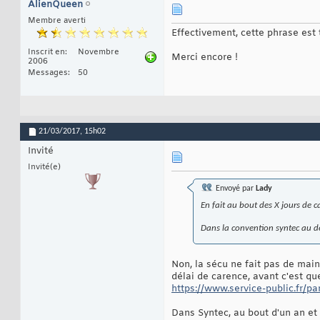
AlienQueen
Membre averti
Effectivement, cette phrase est tr
Inscrit en
Novembre
Merci encore !
2006
Messages
50
21/03/2017,
15h02
Invité
Invité(e)
Envoyé par
Lady
En fait au bout des X jours de c
Dans la convention syntec au del
Non, la sécu ne fait pas de main
délai de carence, avant c'est que
https://www.service-public.fr/par
Dans Syntec, au bout d'un an et 