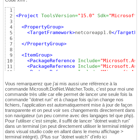
1
<Project
ToolsVersion
=
"15.0"
Sdk
=
"Microsoft.
2
3
<PropertyGroup
>
4
<TargetFramework
>
netcoreapp1.0
</TargetFr
5
6
</PropertyGroup
>
7
8
<ItemGroup
>
9
<PackageReference
Include
=
"Microsoft.Asp
10
<PackageReference
Include
=
"Microsoft.Asp
11
<PackageReference
Include
=
"Microsoft.Asp
12
<PackageReference
Include
=
"Microsoft.Ext
13
<PackageReference
Include
=
"Microsoft.Vis
14
Vous remarquerez que j'ai mis aussi une référence à la
<PackageReference
Include
=
"Microsoft.Ent
commande Microsoft.DotNet.Watcher.Tools, c'est pour moi une
15
commande très utile car elle permet de lancer une seule fois la
<PackageReference
Include
=
"Microsoft.Ent
16
commande "dotnet run" et à chaque fois qu'on change nos
<PackageReference
Include
=
"Microsoft.Ent
17
fichiers, l'application est automatiquement mise à jour de façon
<PackageReference
Include
=
"Microsoft.Ent
18
transparente et on peut voir ses changements directement dans
<PackageReference
Include
=
"Microsoft.Ext
19
son navigateur (un peu comme avec des langages tel que php).
20
Pour l'utiliser c'est simple, il suffit de lancer "dotnet watch run"
</ItemGroup
>
21
dans un terminal (on peut directement utiliser le terminal intégré
22
dans visual studio code en allant dans le menu affichage >
<ItemGroup
>
23
terminal intégré). (Plus sur "dotnet watch" d'info ici
<DotNetCliToolReference
Include
=
"Microso
24