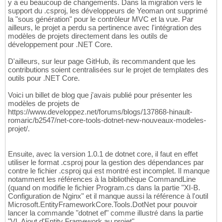
y a eu beaucoup de changements. Dans la migration vers le
support du .csproj, les développeurs de Yeoman ont supprimé
la "sous génération" pour le contrôleur MVC et la vue. Par
ailleurs, le projet a perdu sa pertinence avec l'intégration des
modèles de projets directement dans les outils de
développement pour .NET Core.
D'ailleurs, sur leur page GitHub, ils recommandent que les
contributions soient centralisées sur le projet de templates des
outils pour .NET Core.
Voici un billet de blog que j'avais publié pour présenter les
modèles de projets de
https://www.developpez.net/forums/blogs/137868-hinault-
romaric/b2547/net-core-tools-dotnet-new-nouveaux-modeles-
projet/.
Ensuite, avec la version 1.0.1 de dotnet core, il faut en effet
utiliser le format .csproj pour la gestion des dépendances par
contre le fichier .csproj qui est montré est incomplet. Il manque
notamment les références à la bibliothèque CommandLine
(quand on modifie le fichier Program.cs dans la partie "XI-B.
Configuration de Nginx" et il manque aussi la référence à l'outil
Microsoft.EntityFrameworkCore.Tools.DotNet pour pouvoir
lancer la commande "dotnet ef" comme illustré dans la partie
"VI. Ajout d'Entity Framework au projet".