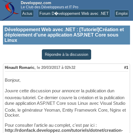
Developpez.com
Le Club des Développeurs et IT Pro
Actus
Forum D�veloppement Web avec .NET
Emploi
Développement Web avec .NET
:
[Tutoriel]Création et
déploiement d'une application ASP.NET Core sous
Linux
Répondre à la discussion
Hinault Romaric
,
le 20/03/2017 à 02h32
#1
Bonjour,
Jouvre cette discussion pour annoncer la publication dun
nouveau tutoriel. Ce dernier couvre la création et la publication
dune application ASP.NET Core sous Linux avec Visual Studio
Code, le générateur Yeoman, Entity Framework Core, Nginx et
Docker.
Pour consulter l'article au complet, c'est par ici :
http://rdonfack.developpez.com/tutoriels/dotnet/creation-