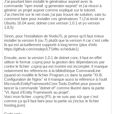
J'ai pourtant bien installé le générateur aspnet avec la
commande "npm install -g generator-aspnet" et j'ai réussi à
générer un projet aspnet comme expliqué sur le tutoriel.
J'ai cherché sur le net mais j'ai pas trouvé de solution, sais-tu
comment faire pour installer ces générateurs ? (J'ai testé sur
Ubuntu 16.04 avec dotnet core version 1.0.1 et yo version
1.8.5)
Sinon, pour l'installation de NodeJS, je pense qu'il faut mieux
installer la version 6 (ou 7) plutôt que la version 4 car c'est celle
là qui est actuellement supporté à long terme (plus d'info
https://github.com/nodejs/LTS#lts-schedule1)
Ensuite, avec la version 1.0.1 de dotnet core, il faut en effet
utiliser le format .csproj pour la gestion des dépendances par
contre le fichier .csproj qui est montré est incomplet. Il manque
notamment les références à la bibliothèque CommandLine
(quand on modifie le fichier Program.cs dans la partie "XI-B.
Configuration de Nginx" et il manque aussi la référence à l'outil
Microsoft.EntityFrameworkCore.Tools.DotNet pour pouvoir
lancer la commande "dotnet ef" comme illustré dans la partie
"VI. Ajout d'Entity Framework au projet".
Voici mon fichier .csproj (PS: je ne suis pas sûr que c'est
comme ça qu'il faut faire pour la partie où j'inclus le fichier
hosting.json)
Code xml :