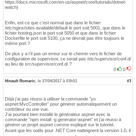
https://docs.microsoft.com/en-us/aspnet/core/tutorials/dotnet-
<DotNetCliToolReference
Include
=
"Microso
25
watch)
26
</ItemGroup
>
27
28
Enfin, est-ce que c'est normal que dans le fichier
<ItemGroup
>
29
/etc/nginx/sites-available/default le port soit 5001, que dans le
<None
Include
=
"hosting.json"
CopyToPubli
30
fichier hosting.json le port soit 5050 et que dans le fichier
31
Dockerfile le port soit 5100, ça ne devrait pas être toujours le
</ItemGroup
>
même port ?
32
33
De plus y a t'il pas un erreur sur le chemin vers le fichier de
34
configuration de supervisor, ce serait pas /etc/supervisor/conf.d/
</Project
>
35
au lieu de src/supervisor/conf.d/ ?
0
0
Hinault Romaric
,
le 27/04/2017 à 03h51
#3
Déjà j'ai pas réussi à utiliser la commande "yo
aspnet:MvcController" pour générer automatiquement un
contrôleur ou une vue.
J'ai pourtant bien installé le générateur aspnet avec la
commande "npm install -g generator-aspnet" et j'ai réussi à
générer un projet aspnet comme expliqué sur le tutoriel.
Avant que les outils pour .NET Core natteignent la version 1.0, il