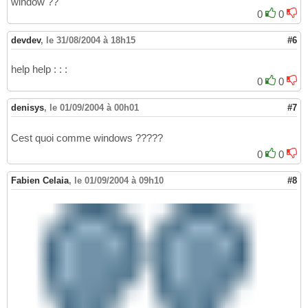
window ??
0
0
devdev
,
le 31/08/2004 à 18h15
#6
help help : : :
0
0
denisys
,
le 01/09/2004 à 00h01
#7
Cest quoi comme windows ?????
0
0
Fabien Celaia
,
le 01/09/2004 à 09h10
#8