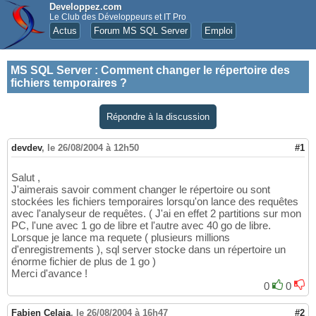
Developpez.com
Le Club des Développeurs et IT Pro
Actus
Forum MS SQL Server
Emploi
MS SQL Server
:
Comment changer le répertoire des
fichiers temporaires ?
Répondre à la discussion
devdev
,
le 26/08/2004 à 12h50
#1
Salut ,
J'aimerais savoir comment changer le répertoire ou sont
stockées les fichiers temporaires lorsqu'on lance des requêtes
avec l'analyseur de requêtes. ( J'ai en effet 2 partitions sur mon
PC, l'une avec 1 go de libre et l'autre avec 40 go de libre.
Lorsque je lance ma requete ( plusieurs millions
d'enregistrements ), sql server stocke dans un répertoire un
énorme fichier de plus de 1 go )
Merci d'avance !
0
0
Fabien Celaia
,
le 26/08/2004 à 16h47
#2