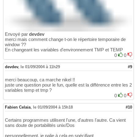
Envoyé par
devdev
merci mais comment change t-on le répertoire temporaire de
window ??
En changeant les variables d'environnement TMP et TEMP
0
0
devdev
,
le 01/09/2004 à 11h29
#9
merci beaucoup, ca marche nikel !!
juste une question pour le fun, quelle est la différence entre les 2
variables temp et tmp ?
0
0
Fabien Celaia
,
le 01/09/2004 à 15h18
#10
Certains programmes utilisent l'une, d'autres l'autre. Ca vient
sans doute de portabilités unix/Dos
personnellement, je palie à cela en spécifiant