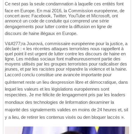
Ce nest pas la seule condamnation à laquelle ces entités font
face en Europe. En mai 2016, la Commission européenne, de
concert avec Facebook, Twitter, YouTube et Microsoft, ont
annoncé un code de conduite qui comprend une série
dengagements pour lutter contre la diffusion en ligne de
discours de haine illégaux en Europe.
V&#277;ra Jourová, commissaire européenne pour la justice, a
déclaré : « les récentes attaques terroristes nous rappellent à
quel point il est urgent de lutter contre les discours de haine en
ligne. Les médias sociaux font malheureusement partie des
moyens utilisés par les groupes terroristes pour radicaliser des
jeunes, et par les racistes pour répandre la violence et la haine.
Laccord conclu constitue une avancée importante pour
quInternet reste un lieu dexpression libre et démocratique, dans
lequel les valeurs et les législations européennes sont
respectées. Je me félicite de lengagement pris par les leaders
mondiaux des technologies de linformation dexaminer la
majorité des signalements valides en moins de 24 heures et, sil
y a lieu, de retirer les contenus visés ou den bloquer laccès ».