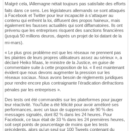
Malgré cela, lAllemagne nétait toujours pas satisfaite des efforts
faits dans ce sens. Les législateurs allemands se sont attaqués
à Facebook et Twitter pour leur incapacité à s'attaquer au
contenu qui enfreint la loi, diffusent des propos haineux, mais
également les fausses actualités qui sont diffamatoires. Ils ont
prévenu que les entreprises risquent des sanctions financières
(jusquà 50 millions deuros, daprès un projet de loi datant de la
mi-mars).
« Le plus gros problème est que les réseaux ne prennent pas
les plaintes de leurs propres utilisateurs assez au sérieux », a
déclaré Heiko Maas, le ministre de la Justice, en guise de
commentaire suite à cette proposition de loi. « Il est maintenant
évident que nous devons augmenter la pression sur les
réseaux sociaux. Nous avons besoin de règlements juridiques
pour rendre encore plus contraignante l'éradication dinfractions
pénales par les entreprises ».
Des tests ont été commandés sur les plateformes pour jauger
leur réactivité. YouTube a été félicité pour avoir amélioré ses
performances, avec un taux de suppression de 90 % des
messages signalés, dont 82 % dans les 24 heures. Pour
Facebook, ce taux était de 33 % dans les 24 premières heures,
soit sept points de pourcentage de moins que les tests
précédents, alors qu'un seul sur 100 Tweets contenant du