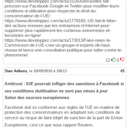
https://www.developpez.com/actu/151605/Bruxelles-fait-
pression-sur-Facebook-Google-et-Twitter-pour-modifier-leurs-
conditions-d-utilisation-pour-respecter-le-droit-du-
consommateur-de-l-UE/
https://www.developpez.com/actu/177818/L-UE-fait-le-bilan-
des-actions-menees-par-les-entreprises-d-Internet-pour-
supprimer-plus-rapidement-les-contenus-extremistes-et-
terroristes-en-ligne/
https://www.developpez.com/actu/173013/Fake-news-la-
Commission-de-l-UE-cree-un-groupe-d-experts-de-haut-
niveau-et-lance-une-consultation-publique-pour-lutter-contre-le-
phenomene/
12
0
Stan Adkens
,
le 20/09/2018 à 18h13
#5
Antitrust : lUE pourrait infliger des sanctions à Facebook si
ses conditions dutilisation ne sont pas mises à jour
Selon des sources européennes
Facebook doit se conformer aux règles de l'UE en matière de
protection des consommateurs en adaptant ses conditions de
service au risque de faire lobjet de sanction de la part de lUnion
Européenne, cest ce que nous rapport Reuters.