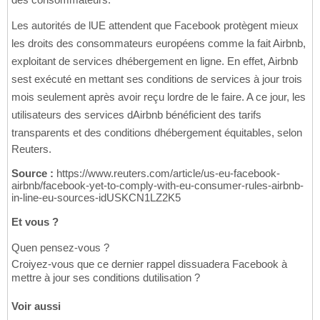
Les autorités de lUE attendent que Facebook protègent mieux
les droits des consommateurs européens comme la fait Airbnb,
exploitant de services dhébergement en ligne. En effet, Airbnb
sest exécuté en mettant ses conditions de services à jour trois
mois seulement après avoir reçu lordre de le faire. A ce jour, les
utilisateurs des services dAirbnb bénéficient des tarifs
transparents et des conditions dhébergement équitables, selon
Reuters.
Source :
https://www.reuters.com/article/us-eu-facebook-
airbnb/facebook-yet-to-comply-with-eu-consumer-rules-airbnb-
in-line-eu-sources-idUSKCN1LZ2K5
Et vous ?
Quen pensez-vous ?
Croiyez-vous que ce dernier rappel dissuadera Facebook à
mettre à jour ses conditions dutilisation ?
Voir aussi