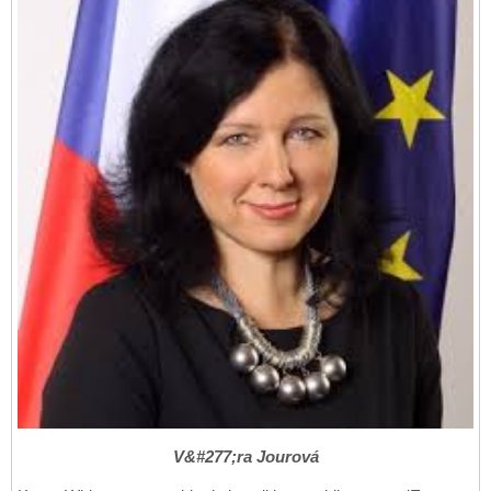
V&#277;ra Jourová