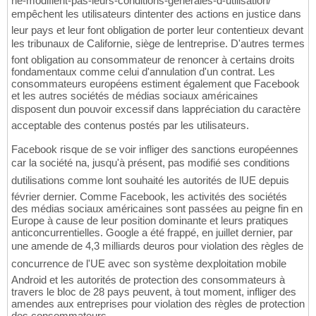
ne-modifient-pas-leurs-conditions-generales-d-utilisation/
empêchent les utilisateurs dintenter des actions en justice dans
leur pays et leur font obligation de porter leur contentieux devant
les tribunaux de Californie, siège de lentreprise. D'autres termes
font obligation au consommateur de renoncer à certains droits
fondamentaux comme celui d'annulation d'un contrat. Les
consommateurs européens estiment également que Facebook
et les autres sociétés de médias sociaux américaines
disposent dun pouvoir excessif dans lappréciation du caractère
acceptable des contenus postés par les utilisateurs.
Facebook risque de se voir infliger des sanctions européennes
car la société na, jusqu'à présent, pas modifié ses conditions
dutilisations comme lont souhaité les autorités de lUE depuis
février dernier. Comme Facebook, les activités des sociétés
des médias sociaux américaines sont passées au peigne fin en
Europe à cause de leur position dominante et leurs pratiques
anticoncurrentielles. Google a été frappé, en juillet dernier, par
une amende de 4,3 milliards deuros pour violation des règles de
concurrence de l'UE avec son système dexploitation mobile
Android et les autorités de protection des consommateurs à
travers le bloc de 28 pays peuvent, à tout moment, infliger des
amendes aux entreprises pour violation des règles de protection
des consommateurs.