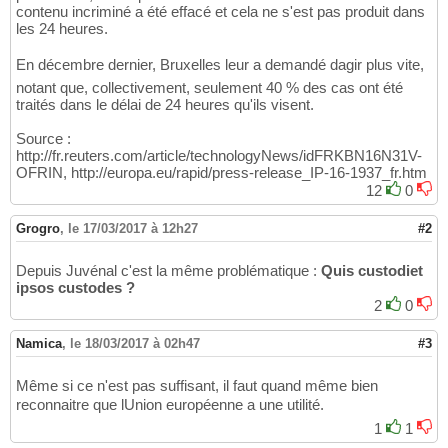
contenu incriminé a été effacé et cela ne s'est pas produit dans
les 24 heures.
En décembre dernier, Bruxelles leur a demandé dagir plus vite,
notant que, collectivement, seulement 40 % des cas ont été
traités dans le délai de 24 heures qu'ils visent.
Source :
http://fr.reuters.com/article/technologyNews/idFRKBN16N31V-
OFRIN, http://europa.eu/rapid/press-release_IP-16-1937_fr.htm
12
0
Grogro
,
le 17/03/2017 à 12h27
#2
Depuis Juvénal c'est la même problématique :
Quis custodiet
ipsos custodes ?
2
0
Namica
,
le 18/03/2017 à 02h47
#3
Même si ce n'est pas suffisant, il faut quand même bien
reconnaitre que lUnion européenne a une utilité.
1
1