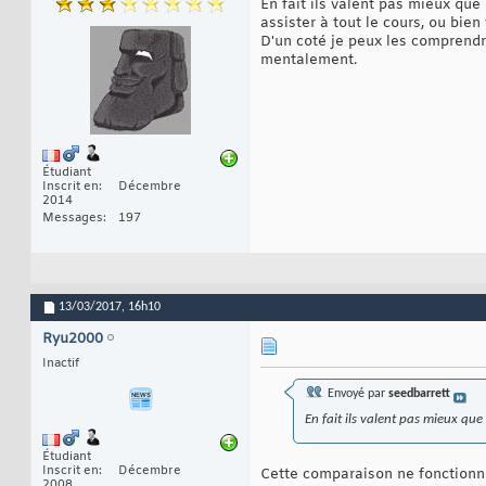
En fait ils valent pas mieux que
assister à tout le cours, ou bien 
D'un coté je peux les comprendre
mentalement.
Étudiant
Inscrit en
Décembre
2014
Messages
197
13/03/2017,
16h10
Ryu2000
Inactif
Envoyé par
seedbarrett
En fait ils valent pas mieux que
Étudiant
Inscrit en
Décembre
Cette comparaison ne fonctionn
2008