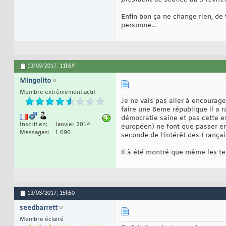
Enfin bon ça ne change rien, de 
personne...
13/03/2017,
11h59
Mingolito
Membre extrêmement actif
Je ne vais pas aller à encoura
faire une 6eme république il a ra
démocratie saine et pas cette e
Inscrit en
Janvier 2014
européen) ne font que passer en
Messages
1 690
seconde de l'intérêt des Français
Il à été montré que même les tex
13/03/2017,
15h50
seedbarrett
Membre éclairé