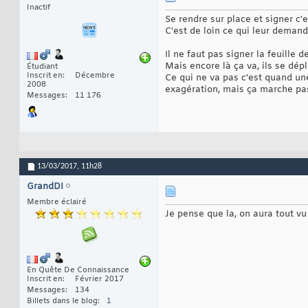
Inactif
Se rendre sur place et signer c'es
C'est de loin ce qui leur demande
Il ne faut pas signer la feuille 
Mais encore là ça va, ils se dép
Étudiant
Inscrit en
Décembre
Ce qui ne va pas c'est quand une 
2008
exagération, mais ça marche p
Messages
11 176
13/03/2017,
11h28
GrandDI
Membre éclairé
Je pense que la, on aura tout v
En Quête De Connaissance
Inscrit en
Février 2017
Messages
134
Billets dans le blog
1