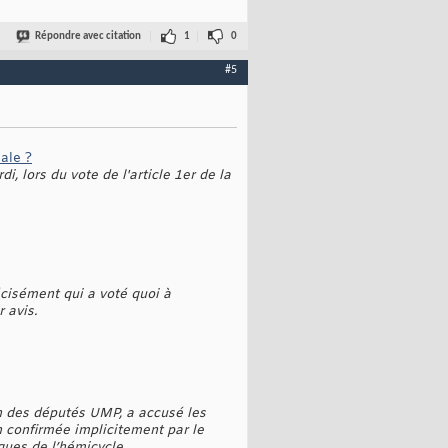
Répondre avec citation
1
0
#5
ale ?
, lors du vote de l'article 1er de la
écisément qui a voté quoi à
 avis.
on des députés UMP, a accusé les
on confirmée implicitement par le
ques de l’hémicycle.