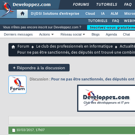
FORUMS
TUTORIELS
FAQ
DI/DSI Solutions d'entreprise
Cloud
IA
ALM
Micros
TUTORIELS
FAQ
WEBIN
Vous n'êtes pas encore inscrit sur Developpez.com ?
Inscrivez-vous gratuitem
Derniers messages
Actions
Réseau social
Blogs
Agenda
Chat
Forum
Le club des professionnels en informatique
Actualit
Pour ne pas être sanctionnés, des députés ont trouvé une combine :
+
Répondre à la discussion
Discussion :
Pour ne pas être sanctionnés, des députés ont t
10/03/2017,
17h07