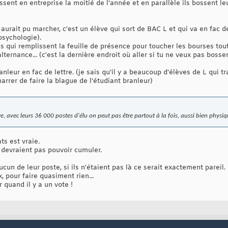
ent en entreprise la moitié de l'année et en parallèle ils bossent le
aurait pu marcher, c'est un élève qui sort de BAC L et qui va en fac de
psychologie).
es qui remplissent la feuille de présence pour toucher les bourses tout
alternance... (c'est la dernière endroit où aller si tu ne veux pas bosse
eur en fac de lettre. (je sais qu'il y a beaucoup d'élèves de L qui tra
rrer de faire la blague de l'étudiant branleur)
e, avec leurs 36 000 postes d'élu on peut pas être partout à la fois, aussi bien phy
s est vraie.
 devraient pas pouvoir cumuler.
ucun de leur poste, si ils n'étaient pas là ce serait exactement pareil.
 pour faire quasiment rien...
 quand il y a un vote !