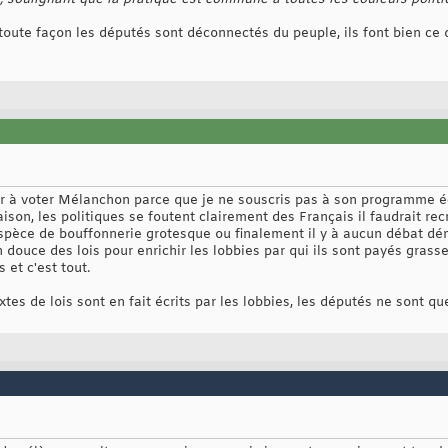
toute façon les députés sont déconnectés du peuple, ils font bien ce q
ger à voter Mélanchon parce que je ne souscris pas à son programme 
ison, les politiques se foutent clairement des Français il faudrait rec
spèce de bouffonnerie grotesque ou finalement il y à aucun débat dém
 douce des lois pour enrichir les lobbies par qui ils sont payés gras
 et c'est tout.
tes de lois sont en fait écrits par les lobbies, les députés ne sont q