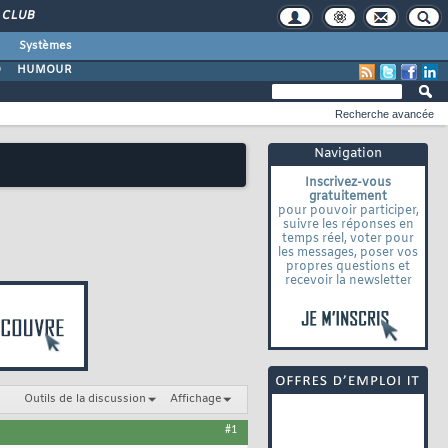
CLUB
Systèmes
O
HUMOUR
Recherche avancée
Navigation
Inscrivez-vous
gratuitement
pour pouvoir participer,
suivre les réponses en
temps réel, voter pour
les messages, poser vos
propres questions et
recevoir la newsletter
Outils de la discussion
Affichage
#1