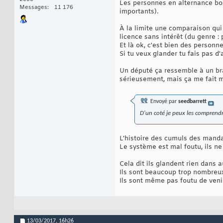
Les personnes en alternance boss
Messages
11 176
importants).
À la limite une comparaison qui 
licence sans intérêt (du genre : 
Et là ok, c'est bien des personn
Si tu veux glander tu fais pas d'
Un député ça ressemble à un branl
sérieusement, mais ça me fait ma
Envoyé par
seedbarrett
D'un coté je peux les comprendr
L'histoire des cumuls des mandat
Le système est mal foutu, ils ne
Cela dit ils glandent rien dans a
Ils sont beaucoup trop nombreux,
Ils sont même pas foutu de venir
13/03/2017,
16h26