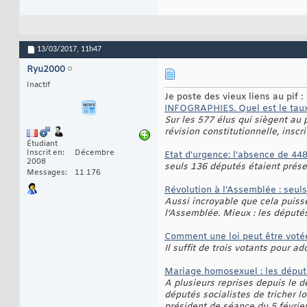
13/03/2017,
11h47
Ryu2000
Inactif
Je poste des vieux liens au pif :
INFOGRAPHIES. Quel est le taux
Sur les 577 élus qui siègent au p
révision constitutionnelle, inscr
Étudiant
Inscrit en
Décembre
Etat d'urgence: l'absence de 44
2008
seuls 136 députés étaient prése
Messages
11 176
Révolution à l’Assemblée : seul
Aussi incroyable que cela puisse
l’Assemblée. Mieux : les députés
Comment une loi peut être voté
Il suffit de trois votants pour 
Mariage homosexuel : les députés
A plusieurs reprises depuis le 
députés socialistes de tricher l
président de séance du 5 février