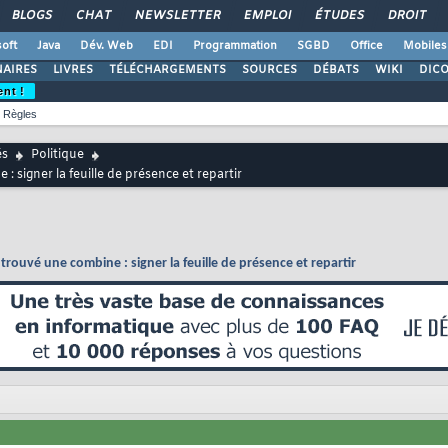
BLOGS
CHAT
NEWSLETTER
EMPLOI
ÉTUDES
DROIT
oft
Java
Dév. Web
EDI
Programmation
SGBD
Office
Mobiles
AIRES
LIVRES
TÉLÉCHARGEMENTS
SOURCES
DÉBATS
WIKI
DIC
ent !
Règles
és
Politique
 signer la feuille de présence et repartir
rouvé une combine : signer la feuille de présence et repartir