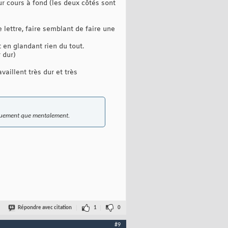
ur cours à fond (les deux côtés sont
 lettre, faire semblant de faire une
 en glandant rien du tout.
r dur)
vaillent très dur et très
siquement que mentalement.
Répondre avec citation
1
0
#9