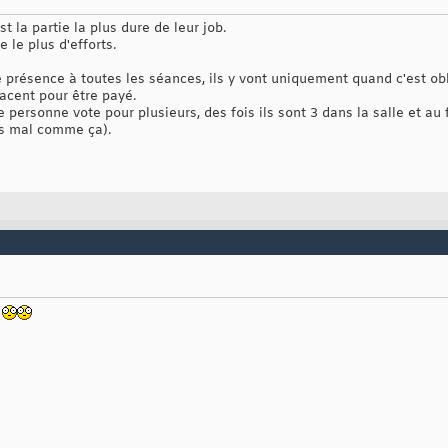
t la partie la plus dure de leur job.
 le plus d'efforts.
de présence à toutes les séances, ils y vont uniquement quand c'est obl
lacent pour être payé.
personne vote pour plusieurs, des fois ils sont 3 dans la salle et au f
as mal comme ça).
u