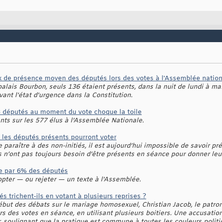
 de présence moyen des députés lors des votes à l'Assemblée nation
alais Bourbon, seuls 136 étaient présents, dans la nuit de lundi à mardi
ivant l'état d'urgence dans la Constitution.
8 députés au moment du vote choque la toile
nts sur les 577 élus à l’Assemblée Nationale.
s les députés présents pourront voter
 paraître à des non-initiés, il est aujourd’hui impossible de savoir pr
 n’ont pas toujours besoin d’être présents en séance pour donner leur
e par 6% des députés
adopter — ou rejeter — un texte à l'Assemblée.
 trichent-ils en votant à plusieurs reprises ?
début des débats sur le mariage homosexuel, Christian Jacob, le patr
ors des votes en séance, en utilisant plusieurs boitiers. Une accusati
, soulignant que la pratique est commune à toutes les couleurs politi