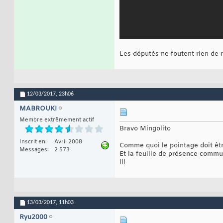
Les députés ne foutent rien de r
12/03/2017,
23h06
MABROUKI
Membre extrêmement actif
Bravo Mingolito
Inscrit en
Avril 2008
Comme quoi le pointage doit être
Messages
2 573
Et la feuille de présence commu
!!!
13/03/2017,
11h03
Ryu2000