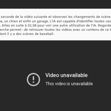
seconde de la vidéo suivante et observez les changements de scène. 
 un chien et enfin un garage. L’IA est capable d’identifier toutes ces 
. Allez en suite à 01:38 pour voir une autre utilisation de l’IA. Rega
rche permet : de retrouver toutes les vidéos avec un contenu de ce t
tant il y a des scènes de baseball.