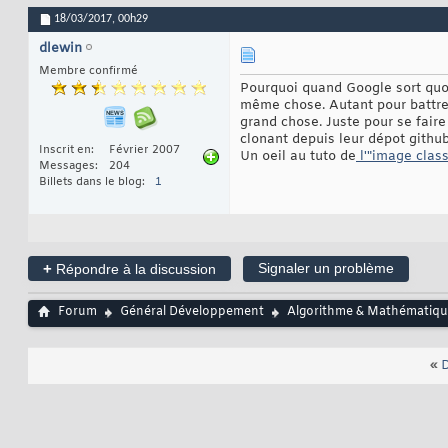
18/03/2017,
00h29
dlewin
Membre confirmé
Pourquoi quand Google sort quoi 
même chose. Autant pour battre 
grand chose. Juste pour se faire
clonant depuis leur dépot github
Inscrit en
Février 2007
Un oeil au tuto de
l'"image class
Messages
204
Billets dans le blog
1
+
Signaler un problème
Répondre à la discussion
Forum
Général Développement
Algorithme & Mathématiqu
«
D