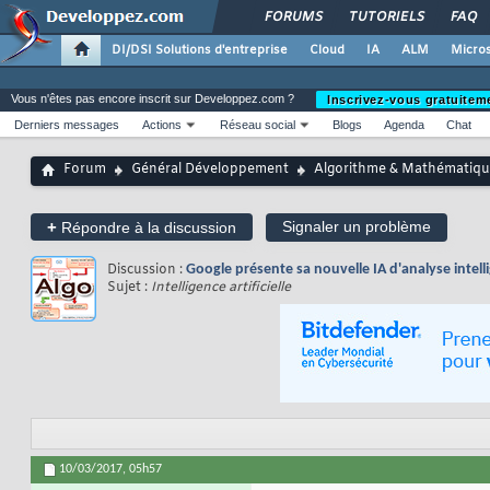
FORUMS
TUTORIELS
FAQ
DI/DSI Solutions d'entreprise
Cloud
IA
ALM
Micros
Vous n'êtes pas encore inscrit sur Developpez.com ?
Inscrivez-vous gratuitem
Derniers messages
Actions
Réseau social
Blogs
Agenda
Chat
Forum
Général Développement
Algorithme & Mathématiqu
+
Signaler un problème
Répondre à la discussion
Discussion :
Google présente sa nouvelle IA d'analyse intell
Sujet :
Intelligence artificielle
10/03/2017,
05h57