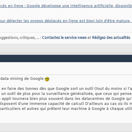
cés en ligne : Google développe une intelligence artificielle, disponib
our détecter les propos déplacés en ligne est bien loin d'être mature
gestions, critiques, ... :
Contactez le service news
et
Rédigez des actualités
le data mining de Google
en faire des tonnes dès que Google sort un outil (tout du moins si l'ar
à un outil de plus pour la surveillance généralisée, que ceux qui pen
 appli tournera bien plus souvent dans les datacentres de Google qu'a
s disposent d'une immense capacité de calcul) D'ailleurs au cas où ils
particuliers et autres qui prêtent leur machine à Google à chaque utili