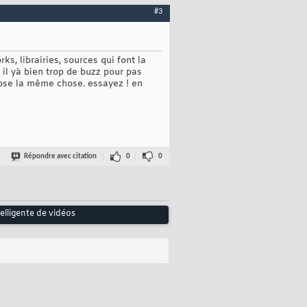
#3
s, librairies, sources qui font la
il yà bien trop de buzz pour pas
ose la même chose. essayez ! en
Répondre avec citation
0
0
elligente de vidéos