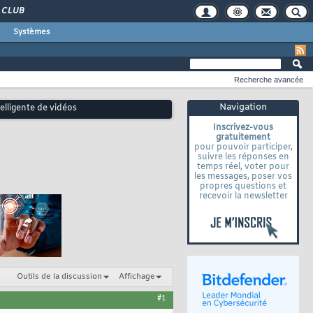
CLUB
Systèmes
Recherche avancée
Navigation
elligente de vidéos
Inscrivez-vous
gratuitement
pour pouvoir participer,
suivre les réponses en
temps réel, voter pour
les messages, poser vos
propres questions et
recevoir la newsletter
Outils de la discussion
Affichage
#1