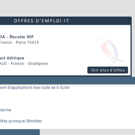
OA - Recette H/F
 France - Paris 75015
uit éditique
ALE
- France - Gradignan
Voir plus d'offres
ent d'applications low-code de G Suite
reprise
tés (presque) illimitées