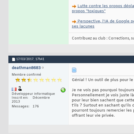
Lutte contre les propos dépla
propos "toxiques"
Perspective, l'IA de Google p
ses lacunes
Contribuez au club : Corrections, sug
17/03/2017,
17h41
deathman8683
Membre confirmé
Génial ! Un outil de plus pour 
Je ne vois pas pourquoi toujours 
Développeur informatique
Personnellement je vois juste l
Inscrit en
Décembre
pour leur bien sachent que cette
2013
t'ils ? Surtout en sachant qu'il
Messages
176
pourront toujours remercier les 
offrant leur vie privée.