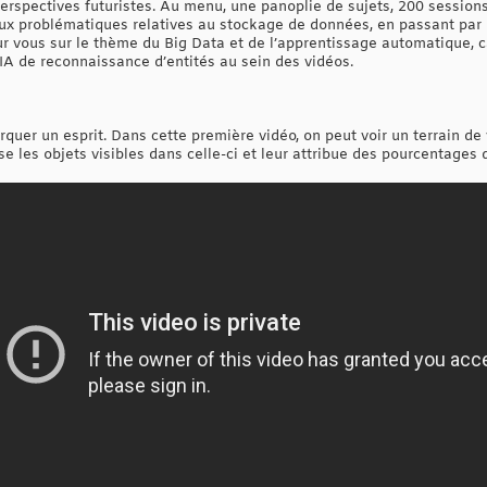
perspectives futuristes. Au menu, une panoplie de sujets, 200 session
x problématiques relatives au stockage de données, en passant par l
our vous sur le thème du Big Data et de l’apprentissage automatique, 
IA de reconnaissance d’entités au sein des vidéos.
quer un esprit. Dans cette première vidéo, on peut voir un terrain de v
e les objets visibles dans celle-ci et leur attribue des pourcentages d