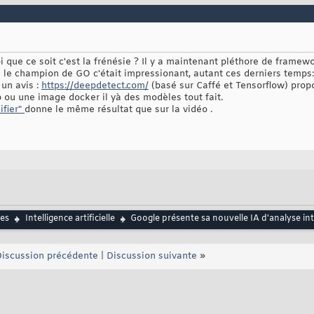
que ce soit c'est la frénésie ? Il y a maintenant pléthore de framework
le champion de GO c'était impressionant, autant ces derniers temps: 
 un avis :
https://deepdetect.com/
(basé sur Caffé et Tensorflow) prop
 ou une image docker il yà des modèles tout fait.
ifier"
donne le même résultat que sur la vidéo .
es
Intelligence artificielle
Google présente sa nouvelle IA d'analyse int
iscussion précédente
|
Discussion suivante
»