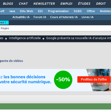
BLOGS
CHAT
NEWSLETTER
EMPLOI
ÉTUDES
DROIT
oft
Java
Dév. Web
EDI
Programmation
SGBD
Office
Mobiles
Actualités IA
Forum IA
Cours et tutoriels IA
Livres IA
ent !
Règles
es
Intelligence artificielle
Google présente sa nouvelle IA d'analyse int
igente de vidéos