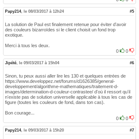
Papy214
,
le 08/03/2017 à 12h24
#5
La solution de Paul est finalement retenue pour éviter d'avoir
des couleurs bizarroïdes si le client choisit un fond trop
exotique.
Merci à tous les deux.
0
0
Jipété
,
le 09/03/2017 à 15h04
#6
Sinon, tu peux aussi aller lire les 130 et quelques entrées de
https://www.developpez.net/forums/d1626385/general-
developpement/algorithme-mathematiques/traitement-d-
images/determination-d-couleur-contrastee/ d'où il ressort qu'il
n'existe pas de solution universelle applicable à tous les cas de
figure (toutes les couleurs de fond, dans ton cas).
Bon courage...
0
0
Papy214
,
le 09/03/2017 à 15h20
#7