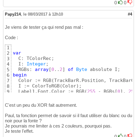
0
0
Papy214
,
le 08/03/2017 à 12h10
#4
Je viens de tester ça qui rend pas mal :
Code :
1
var
2
  C: TColorRec;

3
  I: 
Integer
;

4
  RGBs: 
array
[
0
..
2
]
of
Byte
5
begin
6
  Color := RGB
(
TrackBarR.Position, TrackBarG.
7
  I := ColorToRGB
(
Color
)
;

8
  Label1.Font.Color := RGB
(
255
 - RGBs
[
0
]
, 
255
9
C'est un peu du XOR fait autrement.
Paul, ta fonction permet de savoir si il faut utiliser du blanc ou du
noir pour la fonte ?
Je pourrais me limiter à ces 2 couleurs, pourquoi pas.
Je teste l'effet.
0
0