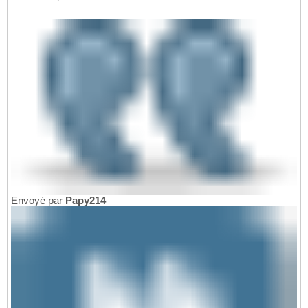
Envoyé par
Papy214