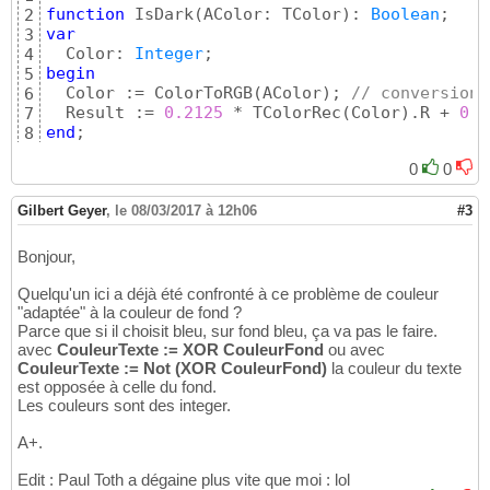
function
 IsDark
(
AColor: TColor
)
: 
Boolean
2
var
3
  Color: 
Integer
4
begin
5
  Color := ColorToRGB
(
AColor
)
; 
// conversion 
6
  Result := 
0.2125
 * TColorRec
(
Color
)
.R + 
0.7
7
end
;
8
0
0
Gilbert Geyer
,
le 08/03/2017 à 12h06
#3
Bonjour,
Quelqu'un ici a déjà été confronté à ce problème de couleur
"adaptée" à la couleur de fond ?
Parce que si il choisit bleu, sur fond bleu, ça va pas le faire.
avec
CouleurTexte := XOR CouleurFond
ou avec
CouleurTexte := Not (XOR CouleurFond)
la couleur du texte
est opposée à celle du fond.
Les couleurs sont des integer.
A+.
Edit : Paul Toth a dégaine plus vite que moi : lol