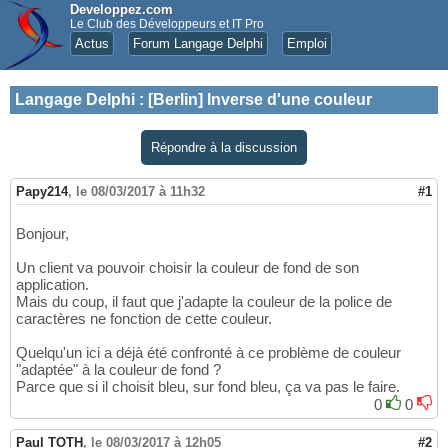
Developpez.com
Le Club des Développeurs et IT Pro
Actus
Forum Langage Delphi
Emploi
Langage Delphi
:
[Berlin] Inverse d'une couleur
Répondre à la discussion
Papy214
,
le 08/03/2017 à 11h32
#1
Bonjour,
Un client va pouvoir choisir la couleur de fond de son
application.
Mais du coup, il faut que j'adapte la couleur de la police de
caractères ne fonction de cette couleur.
Quelqu'un ici a déjà été confronté à ce problème de couleur
"adaptée" à la couleur de fond ?
Parce que si il choisit bleu, sur fond bleu, ça va pas le faire.
0
0
Paul TOTH
,
le 08/03/2017 à 12h05
#2