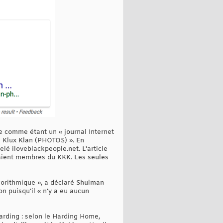
te comme étant un « journal Internet
u Klux Klan (PHOTOS) ». En
pelé iloveblackpeople.net. L'article
aient membres du KKK. Les seules
lgorithmique », a déclaré Shulman
n puisqu’il « n’y a eu aucun
arding : selon le Harding Home,