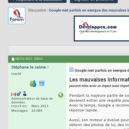
Discussion :
Google met parfois en exergue des mauvaises i
06/03/2017,
20h53
Stéphane le calme
Google met parfois en exergue d
Inactif
Les mauvaises informa
peuvent-elles avoir un impact aussi import
Pendant la majeure partie de so
Administrateur de base de
devaient entrer une requête pour
données
Avec le temps, Google a reconnu
Inscrit en
Mars 2013
réponse rapide.
Messages
10 084
Aussi, son moteur a évolué pour
obtenir des photos de lui, des i