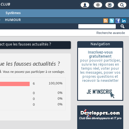
CLUB
Systèmes
O
HUMOUR
Recherche avancée
Navigation
t que les fausses actualités ?
Inscrivez-vous
gratuitement
pour pouvoir participer,
e les fausses actualités ?
suivre les réponses en
temps réel, voter pour
6
. Vous ne pouvez pas participer à ce sondage.
les messages, poser vos
propres questions et
recevoir la newsletter
100,00%
6
0%
0
0%
0
0%
0