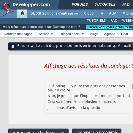
FORUMS
TUTORIELS
FAQ
DI/DSI Solutions d'entreprise
Cloud
IA
ALM
Micros
TUTORIELS
FAQ
WEBIN
Vous n'êtes pas encore inscrit sur Developpez.com ?
Inscrivez-vous gratuitem
Derniers messages
Actions
Réseau social
Blogs
Agenda
Chat
Forum
Le club des professionnels en informatique
Actualit
Affichage des résultats du sondage:
Oui, puisqu'il y aura toujours des personnes
pour y croire
Non, je pense que l'impact est moins important
Cela va dépendre de plusieurs facteurs
je n'ai pas d'avis sur la question
+
Signaler un problème
Répondre à la discussion