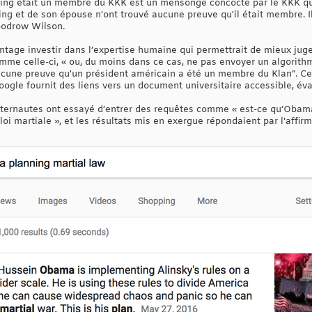
rding était un membre du KKK est un mensonge concocté par le KKK qui 
ing et de son épouse n'ont trouvé aucune preuve qu'il était membre. 
oodrow Wilson.
tage investir dans l’expertise humaine qui permettrait de mieux juge
mme celle-ci, « ou, du moins dans ce cas, ne pas envoyer un algorith
ucune preuve qu'un président américain a été un membre du Klan”. Ce s
gle fournit des liens vers un document universitaire accessible, éval
nternautes ont essayé d’entrer des requêtes comme « est-ce qu’Obama 
oi martiale », et les résultats mis en exergue répondaient par l'affirm