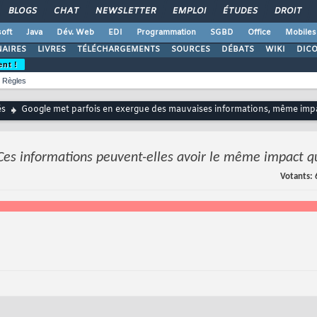
BLOGS
CHAT
NEWSLETTER
EMPLOI
ÉTUDES
DROIT
oft
Java
Dév. Web
EDI
Programmation
SGBD
Office
Mobiles
AIRES
LIVRES
TÉLÉCHARGEMENTS
SOURCES
DÉBATS
WIKI
DIC
ent !
Règles
és
Google met parfois en exergue des mauvaises informations, même impac
Ces informations peuvent-elles avoir le même impact qu
Votants