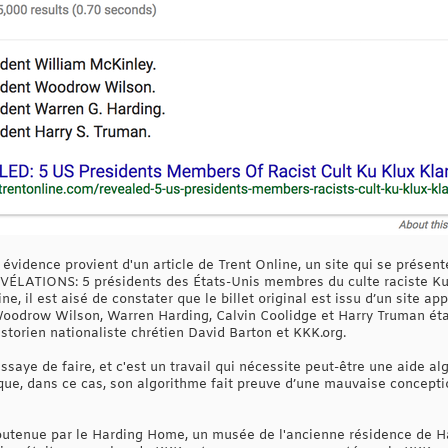
évidence provient d'un article de Trent Online, un site qui se présen
 RÉVÉLATIONS: 5 présidents des États-Unis membres du culte raciste K
ne, il est aisé de constater que le billet original est issu d’un site ap
Woodrow Wilson, Warren Harding, Calvin Coolidge et Harry Truman ét
storien nationaliste chrétien David Barton et KKK.org.
saye de faire, et c'est un travail qui nécessite peut-être une aide a
 que, dans ce cas, son algorithme fait preuve d’une mauvaise conceptio
 soutenue par le Harding Home, un musée de l'ancienne résidence de H