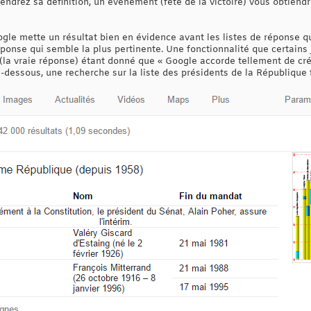
endrez sa définition, un évènement (fête de la victoire) vous obtiendre
oogle mette un résultat bien en évidence avant les listes de réponse qu
éponse qui semble la plus pertinente. Une fonctionnalité que certains
la vraie réponse) étant donné que « Google accorde tellement de crédi
i-dessous, une recherche sur la liste des présidents de la République 