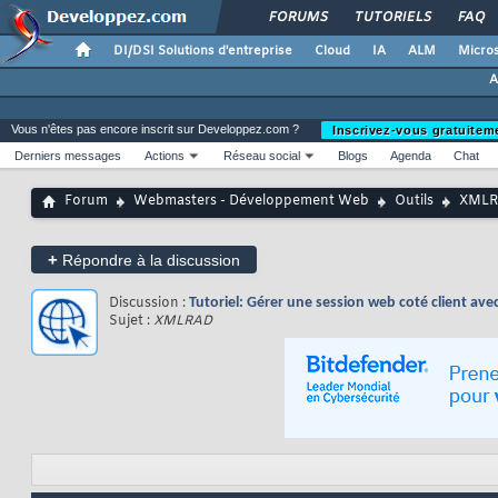
FORUMS
TUTORIELS
FAQ
DI/DSI Solutions d'entreprise
Cloud
IA
ALM
Micros
A
Vous n'êtes pas encore inscrit sur Developpez.com ?
Inscrivez-vous gratuitem
Derniers messages
Actions
Réseau social
Blogs
Agenda
Chat
Forum
Webmasters - Développement Web
Outils
XML
+
Répondre à la discussion
Discussion :
Tutoriel: Gérer une session web coté client a
Sujet :
XMLRAD