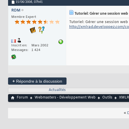
15/06/2006,
07h41
RDM
Tutoriel: Gérer une session web
Membre Expert
Tutoriel: Gérer une session we
http://xmlrad.developpez.com/co
Inscrit en
Mars 2002
Messages
1 424
+
Répondre à la discussion
Actualités
Forum
Webmasters - Développement Web
Outils
XML
«
D