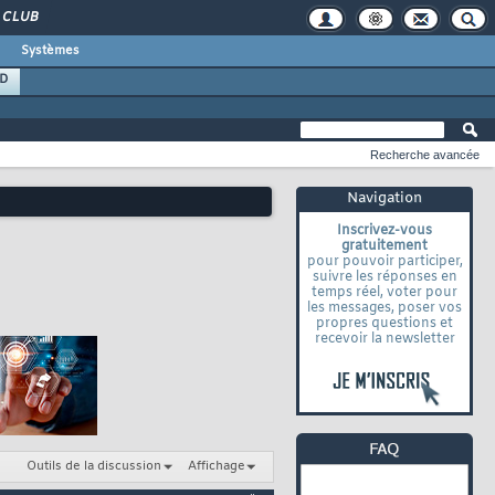
CLUB
Systèmes
D
Recherche avancée
Navigation
Inscrivez-vous
gratuitement
pour pouvoir participer,
suivre les réponses en
temps réel, voter pour
les messages, poser vos
propres questions et
recevoir la newsletter
Outils de la discussion
Affichage