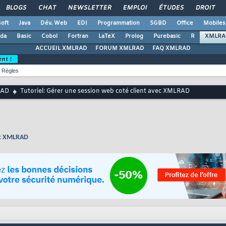
BLOGS
CHAT
NEWSLETTER
EMPLOI
ÉTUDES
DROIT
oft
Java
Dév. Web
EDI
Programmation
SGBD
Office
Mobiles
da
Basic
Cobol
Fortran
LaTeX
Prolog
Purebasic
R
XMLRA
ACCUEIL XMLRAD
FORUM XMLRAD
FAQ XMLRAD
ent !
Règles
RAD
Tutoriel: Gérer une session web coté client avec XMLRAD
vec XMLRAD