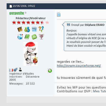
20/06/2006,
09h22
gorgonite
Rédacteur/Modérateur
Envoyé par
Stéphane ERARD
Bonjour,
J'appelle bureau virtuel une zo
virtuels d'origine de KDE (je ne 
Je voudrais pouvoir passer de
Merci de bien vouloir m'aiguille
regardes ce lien...
http://pywm.sourceforge.net/
Ingénieur d'études
Inscrit en
Décembre
tu trouveras sûrement de quoi fa
2005
Messages
10 322
Evitez les MP pour les questions
Contributions sur DVP :
Mes Tut