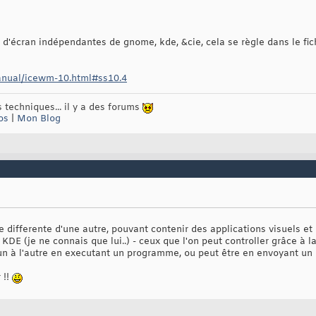
s d'écran indépendantes de gnome, kde, &cie, cela se règle dans le fic
anual/icewm-10.html#ss10.4
 techniques... il y a des forums
os
|
Mon Blog
e differente d'une autre, pouvant contenir des applications visuels e
 KDE (je ne connais que lui..) - ceux que l'on peut controller grâce à l
l'un à l'autre en executant un programme, ou peut être en envoyant
 !!