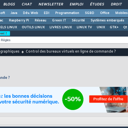
BLOGS
CHAT
NEWSLETTER
EMPLOI
ÉTUDES
DROIT
oft
Java
Dév. Web
EDI
Programmation
SGBD
Office
Mobiles
ac
Raspberry Pi
Réseau
Green IT
Sécurité
Systèmes embarqués
ELS LINUX
OUTILS LINUX
LIVRES LINUX
LINUX TV
UNIX
GTK+
Qt
ent !
Règles
 graphiques
Control des bureaux virtuels en ligne de commande ?
ande ?