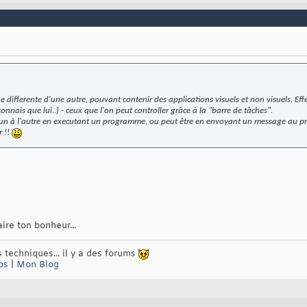
ne differente d'une autre, pouvant contenir des applications visuels et non visuels. 
connais que lui..) - ceux que l'on peut controller grâce à la "barre de tâches".
 l'un à l'autre en executant un programme, ou peut être en envoyant un message au
r !!
ire ton bonheur...
 techniques... il y a des forums
os
|
Mon Blog