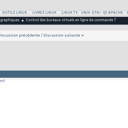
OUTILS LINUX
LIVRES LINUX
LINUX TV
UNIX
GTK+
Qt
APACHE
 graphiques
Control des bureaux virtuels en ligne de commande ?
iscussion précédente
|
Discussion suivante
»
ent