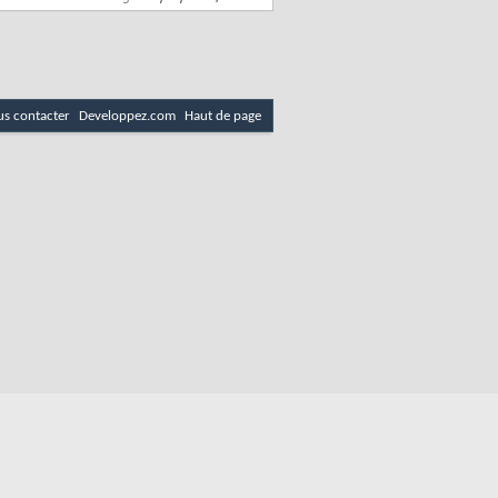
s contacter
Developpez.com
Haut de page