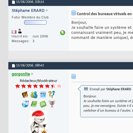
15/06/2006,
03h14
Stéphane ERARD
Control des bureaux virtuels en
Futur Membre du Club
Bonjour,
Je souhaite faire un système et j
connaissant vraiment peu, je me
Inscrit en
Juin 2006
nommant de manière unique), de 
Messages
3
15/06/2006,
08h43
gorgonite
Rédacteur/Modérateur
Envoyé par
Stéphane ERARD
Bonjour,
Je souhaite faire un système et 
peu, je me renseigne. Existe t-
switcher d'un bureau à l'autre,