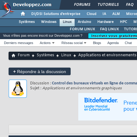
FORUMS
TUTORIELS
FAQ
DI/DSI Solutions d'entreprise
Cloud
IA
ALM
Micros
Systèmes
Windows
Linux
Arduino
Hardware
HPC
M
FORUM LINUX
FAQ LINUX
TUTORI
Vous n'êtes pas encore inscrit sur Developpez.com ?
Inscrivez-vous gratuitem
Derniers messages
Actions
Réseau social
Blogs
Agenda
Chat
Forum
Systèmes
Linux
Applications et environnements
+
Répondre à la discussion
Discussion :
Control des bureaux virtuels en ligne de comm
Sujet :
Applications et environnements graphiques