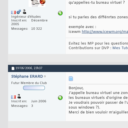
qu'appelles-tu bureau virtuel ?
Ingénieur d'études
si tu parles des diffénrtes zone
Inscrit en
Décembre
2005
exemple avec :
Messages
10 322
icewm
http://www.icewm.org/m
Evitez les MP pour les questions
Contributions sur DVP :
Mes Tut
19/06/2006,
23h37
Stéphane ERARD
Futur Membre du Club
Bonjour,
J'appelle bureau virtuel une zon
les bureaux virtuels d'origine de
Inscrit en
Juin 2006
Je voudrais pouvoir passer de 
Messages
3
sous windows ?).
Merci de bien vouloir m'aiguiller