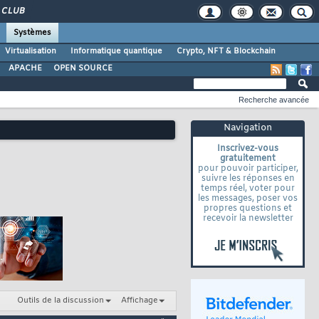
CLUB
Systèmes
Virtualisation
Informatique quantique
Crypto, NFT & Blockchain
APACHE
OPEN SOURCE
Recherche avancée
Navigation
Inscrivez-vous
gratuitement
pour pouvoir participer,
suivre les réponses en
temps réel, voter pour
les messages, poser vos
propres questions et
recevoir la newsletter
Outils de la discussion
Affichage