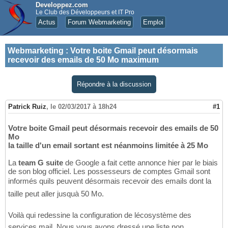
Developpez.com
Le Club des Développeurs et IT Pro
Actus
Forum Webmarketing
Emploi
Webmarketing
:
Votre boite Gmail peut désormais
recevoir des emails de 50 Mo maximum
Répondre à la discussion
Patrick Ruiz
,
le 02/03/2017 à 18h24
#1
Votre boite Gmail peut désormais recevoir des emails de 50
Mo
la taille d'un email sortant est néanmoins limitée à 25 Mo
La
team G suite
de Google a fait cette annonce hier par le biais
de son blog officiel. Les possesseurs de comptes Gmail sont
informés quils peuvent désormais recevoir des emails dont la
taille peut aller jusquà 50 Mo.
Voilà qui redessine la configuration de lécosystème des
services mail. Nous vous avons dressé une liste non