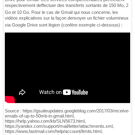
respectivement deffectuer des transferts sortants de 150 Mo, 2
Go et 10 Go. Pour le cas de Gmail qui nous concerne, les
vidéos explicatives sur la façon denvoyer un fichier volumineux
via Google Drive sont légion (confère exemple ci-dessous) :
Source : https://gsuiteupdates.googleblog.com/2017/03/receive-
emails-of-up-to-50mb-in-gmail.html,
https://help.yahoo.com/kb/SLN5673.html,
https://yandex.com/support/mail/letter/attachments.xml,
https://www.fastmail.com/help/account/limits.html,