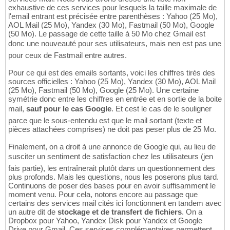
exhaustive de ces services pour lesquels la taille maximale de
l'email entrant est précisée entre parenthèses : Yahoo (25 Mo),
AOL Mail (25 Mo), Yandex (30 Mo), Fastmail (50 Mo), Google
(50 Mo). Le passage de cette taille à 50 Mo chez Gmail est
donc une nouveauté pour ses utilisateurs, mais nen est pas une
pour ceux de Fastmail entre autres.
Pour ce qui est des emails sortants, voici les chiffres tirés des
sources officielles : Yahoo (25 Mo), Yandex (30 Mo), AOL Mail
(25 Mo), Fastmail (50 Mo), Google (25 Mo). Une certaine
symétrie donc entre les chiffres en entrée et en sortie de la boite
mail,
sauf pour le cas Google
. Et cest le cas de le souligner
parce que le sous-entendu est que le mail sortant (texte et
pièces attachées comprises) ne doit pas peser plus de 25 Mo.
Finalement, on a droit à une annonce de Google qui, au lieu de
susciter un sentiment de satisfaction chez les utilisateurs (jen
fais partie), les entraînerait plutôt dans un questionnement des
plus profonds. Mais les questions, nous les poserons plus tard.
Continuons de poser des bases pour en avoir suffisamment le
moment venu. Pour cela, notons encore au passage que
certains des services mail cités ici fonctionnent en tandem avec
un autre dit de
stockage et de transfert de fichiers
. On a
Dropbox pour Yahoo, Yandex Disk pour Yandex et Google
Drive pour Gmail. Ces services complémentaires permettent