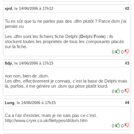
sjrd
,
le 14/06/2006 à 17h12
#2
Tu es sûr que tu ne parles pas des .dfm plutôt ? Parce dsm j'ai
jamais vu
Les .dfm sont les fichiers fiche Delphi (
D
elphi
F
or
m
) : ils
stockent toutes les propriétés de tous les composants placés
sur la fiche.
0
0
fidji
,
le 14/06/2006 à 17h15
#3
non non, bien de .dsm.
Les dfm, effectivement je connais, c'est la base de Delphi mais
là, parfois, il me génère un .dsm qui pèse plutôt lourd.
0
0
Lung
,
le 14/06/2006 à 17h15
#4
Ca a l'air d'exister, mais je ne sais pas ce c'est.
http://www.cryer.co.uk/filetypes/d/dsm.htm
0
0