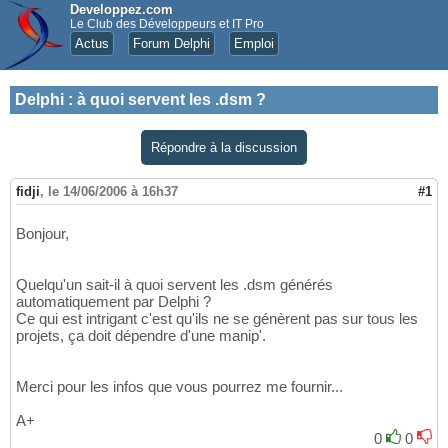
Developpez.com
Le Club des Développeurs et IT Pro
Actus
Forum Delphi
Emploi
Delphi
:
à quoi servent les .dsm ?
Répondre à la discussion
fidji
,
le 14/06/2006 à 16h37
#1
Bonjour,
Quelqu'un sait-il à quoi servent les .dsm générés
automatiquement par Delphi ?
Ce qui est intrigant c'est qu'ils ne se génèrent pas sur tous les
projets, ça doit dépendre d'une manip'.
Merci pour les infos que vous pourrez me fournir...
A+
0
0