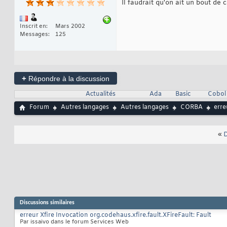
Il faudrait qu'on ait un bout de 
Inscrit en
Mars 2002
Messages
125
+
Répondre à la discussion
Actualités
Ada
Basic
Cobol
Forum
Autres langages
Autres langages
CORBA
err
«
D
Discussions similaires
erreur Xfire Invocation org.codehaus.xfire.fault.XFireFault: Fault
Par issaivo dans le forum Services Web