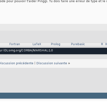
code pour pouvoir t'aider Pinggi. Tu dois faire une erreur de type et le 
Fortran
LaTeX
Prolog
Purebasic
R
eur IDL:omg.org/CORBA/MARSHAL:1.0
iscussion précédente
|
Discussion suivante
»