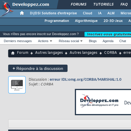
FORUMS
TUTORIELS
FAQ
DI/DSI Solutions d'entreprise
Cloud
IA
ALM
Micros
Programmation
Algorithmique
2D-3D-Jeux
A
Vous n'êtes pas encore inscrit sur Developpez.com ?
Inscrivez-vous gratuitem
Derniers messages
Actions
Réseau social
Blogs
Agenda
Chat
Forum
Autres langages
Autres langages
CORBA
err
+
Répondre à la discussion
Discussion :
erreur IDL:omg.org/CORBA/MARSHAL:1.0
Sujet :
CORBA