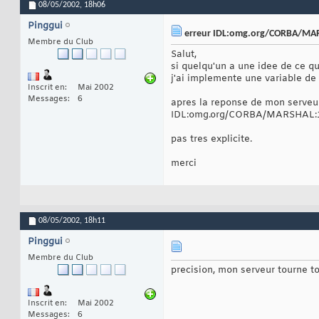
08/05/2002,
18h06
Pinggui
erreur IDL:omg.org/CORBA/MA
Membre du Club
Salut,
si quelqu'un a une idee de ce qu
j'ai implemente une variable de 
Inscrit en
Mai 2002
Messages
6
apres la reponse de mon serveur, 
IDL:omg.org/CORBA/MARSHAL:
pas tres explicite.
merci
08/05/2002,
18h11
Pinggui
Membre du Club
precision, mon serveur tourne tou
Inscrit en
Mai 2002
Messages
6