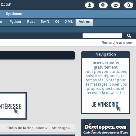
CLUB
Systèmes
rl
Python
Rust
Swift
Qt
XML
Autres
Recherche avancée
Navigation
Inscrivez-vous
gratuitement
pour pouvoir participer,
suivre les réponses en
temps réel, voter pour
les messages, poser vos
propres questions et
recevoir la newsletter
Outils de la discussion
Affichage