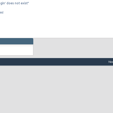
in' does not exist"
tml
Nou