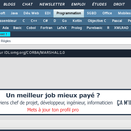
BLOGS
CHAT
NEWSLETTER
EMPLOI
ÉTUDES
DROIT
oft
Java
Dév. Web
EDI
Programmation
SGBD
Office
Mobiles
ssembleur
C
C++
C#
D
Go
Kotlin
Objective C
Pascal
Pe
Ada
Basic
Cobol
Fortran
LaTeX
Prolog
Purebasic
R
XMLRAD
ent !
Règles
eur IDL:omg.org/CORBA/MARSHAL:1.0