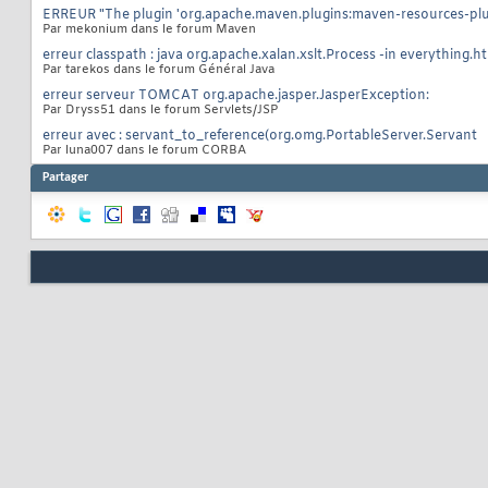
ERREUR "The plugin 'org.apache.maven.plugins:maven-resources-plug
Par mekonium dans le forum Maven
erreur classpath : java org.apache.xalan.xslt.Process -in everything.h
Par tarekos dans le forum Général Java
erreur serveur TOMCAT org.apache.jasper.JasperException:
Par Dryss51 dans le forum Servlets/JSP
erreur avec : servant_to_reference(org.omg.PortableServer.Servant
Par luna007 dans le forum CORBA
Partager