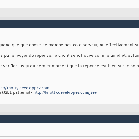
 quand quelque chose ne marche pas cote serveur, ou effectivement su
as pu renvoyer de reponse, le client se retrouve comme un idiot, et la
r verifier jusqu'au dernier moment que la reponse est bien sur le poin
tp://knotty.developpez.com
n (J2EE patterns) -
http://knotty.developpez.com/j2ee