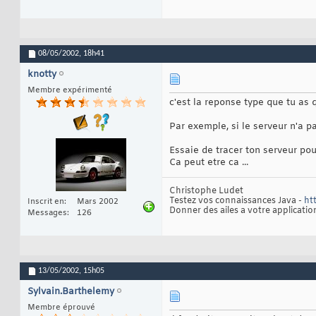
08/05/2002,
18h41
knotty
Membre expérimenté
c'est la reponse type que tu as
Par exemple, si le serveur n'a p
Essaie de tracer ton serveur pou
Ca peut etre ca ...
Christophe Ludet
Testez vos connaissances Java -
ht
Inscrit en
Mars 2002
Donner des ailes a votre applicatio
Messages
126
13/05/2002,
15h05
Sylvain.Barthelemy
Membre éprouvé