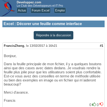
Developpez.com
Le Club des Développeurs et IT Pro
Actus
Forum Excel
Emploi
Excel
:
Décorer une feuille comme interface
Répondre à la discussion
FrancisZheng
,
le 13/02/2017 à 16h21
#1
Bonjour,
Dans la feuille principale de mon fichier, il y a quelques boutons
ainsi que des cases avec dates dedans. Je voudrais rendre la
feuille plus jolie pour que les utilisateurs soient plus confortable.
Est-ce vous avez des conseilles en terme de méthode utilisée
ou bien des exemples en image ou en fichier qui m'aideront
beaucoup?
Merci d'avance.
Francis
0
0