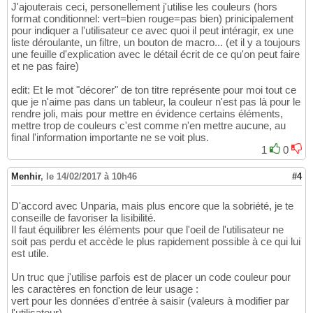
J'ajouterais ceci, personellement j'utilise les couleurs (hors
format conditionnel: vert=bien rouge=pas bien) prinicipalement
pour indiquer a l'utilisateur ce avec quoi il peut intéragir, ex une
liste déroulante, un filtre, un bouton de macro... (et il y a toujours
une feuille d'explication avec le détail écrit de ce qu'on peut faire
et ne pas faire)
edit: Et le mot "décorer" de ton titre représente pour moi tout ce
que je n'aime pas dans un tableur, la couleur n'est pas là pour le
rendre joli, mais pour mettre en évidence certains éléments,
mettre trop de couleurs c'est comme n'en mettre aucune, au
final l'information importante ne se voit plus.
1
0
Menhir
,
le 14/02/2017 à 10h46
#4
D'accord avec Unparia, mais plus encore que la sobriété, je te
conseille de favoriser la lisibilité.
Il faut équilibrer les éléments pour que l'oeil de l'utilisateur ne
soit pas perdu et accède le plus rapidement possible à ce qui lui
est utile.
Un truc que j'utilise parfois est de placer un code couleur pour
les caractères en fonction de leur usage :
vert pour les données d'entrée à saisir (valeurs à modifier par
l'utilisateur)