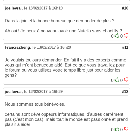
        .Cells
(
1
)
.Sort key1:=.Range
(
"B2"
)
, o
61
62
joe.levrai
,
le 13/02/2017 à 16h19
#10
End
With
63
64
Dans la joie et la bonne humeur, que demander de plus ?
65
66
Ah oui ! Je peux à nouveau avoir une Nutella sans chantilly ?
End
Sub
67
0
0
FrancisZheng
,
le 13/02/2017 à 16h29
#11
Je voulais toujours demander. En fait il y a des experts comme
vous qui m'ont beaucoup aidé. Est-ce que vous travaillez pour
le forum ou vous utilisez votre temps libre just pour aider les
gens?
0
0
joe.levrai
,
le 13/02/2017 à 16h39
#12
Nous sommes tous bénévoles.
certains sont développeurs informatiques, d'autres carrément
pas (c'est mon cas), mais tout le monde est passionné et prend
plaisir à aider
0
0