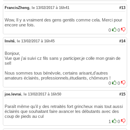
FrancisZheng
,
le 13/02/2017 à 16h41
#13
Wow, Il y a vraiment des gens gentils comme cela. Merci pour
encore une fois.
0
0
Invité
,
le 13/02/2017 à 16h45
#14
Bonjour,
Vue que j'ai suivi cz fils sans y participer,je colle mon grain de
sel!
Nous sommes tous bénévole, certains arisant,d'autres
amateurs éclairés, professionnels,étudiants, chômeurs !
0
0
joe.levrai
,
le 13/02/2017 à 16h50
#15
Paraît même qu'il y des retraités fort grincheux mais tout aussi
éclairés que souhaitant faire avancer les débutants avec des
coup de pieds au cul
1
0