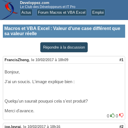
Developpez.com
Le Club des Développeurs et IT Pro
Actus
Forum Macros et VBA Excel
Emploi
Macros et VBA Excel
:
Valeur d'une case différent que
sa valeur réelle
Répondre à la discussion
FrancisZheng
,
le 10/02/2017 à 18h09
#1
Bonjour,
J'ai un soucis. L'image explique bien :
Quelqu'un saurait pouquoi cela s'est produit?
Merci d'avance.
0
0
joe.levrai
,
le 10/02/2017 à 18h16
#2