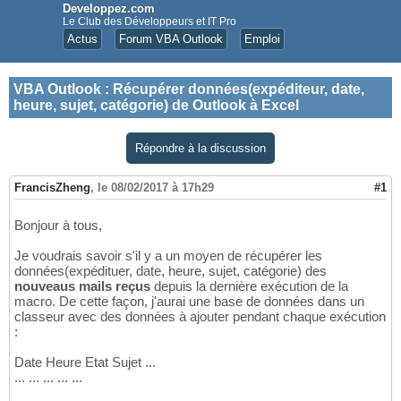
Developpez.com
Le Club des Développeurs et IT Pro
Actus
Forum VBA Outlook
Emploi
VBA Outlook
:
Récupérer données(expéditeur, date,
heure, sujet, catégorie) de Outlook à Excel
Répondre à la discussion
FrancisZheng
,
le 08/02/2017 à 17h29
#1
Bonjour à tous,
Je voudrais savoir s'il y a un moyen de récupérer les
données(expédituer, date, heure, sujet, catégorie) des
nouveaus mails reçus
depuis la dernière exécution de la
macro. De cette façon, j'aurai une base de données dans un
classeur avec des données à ajouter pendant chaque exécution
:
Date Heure Etat Sujet ...
... ... ... ... ...