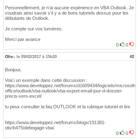
Personnellement, je n'ai aucune expérience en VBA Outlook. Je
voudrais ainsi savoir s'il y a de bons tutoriels dessus pour les
débutants de Outlook.
Je compte sur vos lumières.
Merci par avance
0
0
Oliv-
,
le 09/02/2017 à 15h20
#2
Bonjour,
Voici un exemple dans cette discussion :
https://www.developpez.net/forums/d1609434/logiciels/microsoft-
office/outlook/vba-outlook/vba-export-email-jour-d-dossier-
precis-vers-excel/
tu peux consulter la faq OUTLOOK et la rubrique tutoriel et lire
https://www.developpez.net/forums/blogs/191381-
oliv/b475/debogage-vba/
0
0